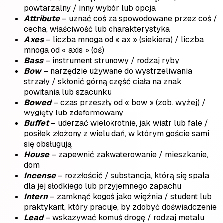
powtarzalny / inny wybór lub opcja
Attribute
– uznać coś za spowodowane przez coś /
cecha, właściwość lub charakterystyka
Axes
– liczba mnoga od « ax » (siekiera) / liczba
mnoga od « axis » (oś)
Bass
– instrument strunowy / rodzaj ryby
Bow
– narzędzie używane do wystrzeliwania
strzały / skłonić górną część ciała na znak
powitania lub szacunku
Bowed
– czas przeszły od « bow » (zob. wyżej) /
wygięty lub zdeformowany
Buffet
– uderzać wielokrotnie, jak wiatr lub fale /
posiłek złożony z wielu dań, w którym goście sami
się obsługują
House
– zapewnić zakwaterowanie / mieszkanie,
dom
Incense
– rozzłościć / substancja, którą się spala
dla jej słodkiego lub przyjemnego zapachu
Intern
– zamknąć kogoś jako więźnia / student lub
praktykant, który pracuje, by zdobyć doświadczenie
Lead
– wskazywać komuś drogę / rodzaj metalu