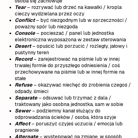
osoba się zachowuje
Tear
– rozrywać lub drzeć na kawałki / kropla
cieczy wydzielana przez oczy
Conflict
– być niezgodnym lub w sprzeczności /
poważny spór lub niezgoda
Console
– pocieszać / panel lub jednostka
elektroniczna wyposażona w zestaw sterowania
Desert
– opuścić lub porzucić / rozległy, jałowy i
pustynny teren
Record
– zarejestrować na piśmie lub w innej
trwałej formie do przyszłego odniesienia / coś
przechowywane na piśmie lub w innej formie na
stałe
Refuse
– okazywać niechęć do zrobienia czegoś /
odpady, śmieci
Separate
– odsuwać lub trzymać z dala /
traktowany jako osobna jednostka, sam w sobie
Sewer
– podziemny kanał służący do
odprowadzania ścieków / osoba, która szyje
Affect
– poruszyć czyjeś uczucia / emocja lub
pragnienie
Alternate
– występować na zmianę, w sposób