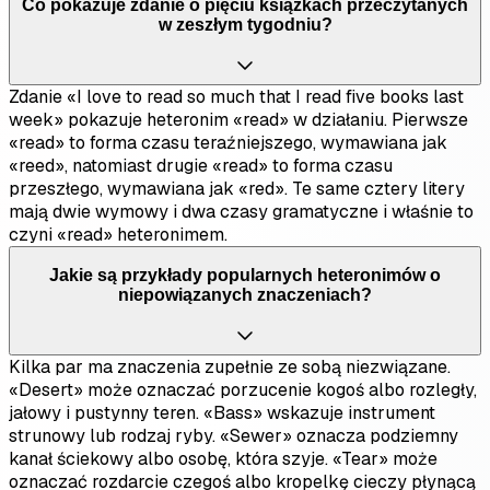
Co pokazuje zdanie o pięciu książkach przeczytanych
w zeszłym tygodniu?
Zdanie «I love to read so much that I read five books last
week» pokazuje heteronim «read» w działaniu. Pierwsze
«read» to forma czasu teraźniejszego, wymawiana jak
«reed», natomiast drugie «read» to forma czasu
przeszłego, wymawiana jak «red». Te same cztery litery
mają dwie wymowy i dwa czasy gramatyczne i właśnie to
czyni «read» heteronimem.
Jakie są przykłady popularnych heteronimów o
niepowiązanych znaczeniach?
Kilka par ma znaczenia zupełnie ze sobą niezwiązane.
«Desert» może oznaczać porzucenie kogoś albo rozległy,
jałowy i pustynny teren. «Bass» wskazuje instrument
strunowy lub rodzaj ryby. «Sewer» oznacza podziemny
kanał ściekowy albo osobę, która szyje. «Tear» może
oznaczać rozdarcie czegoś albo kropelkę cieczy płynącą