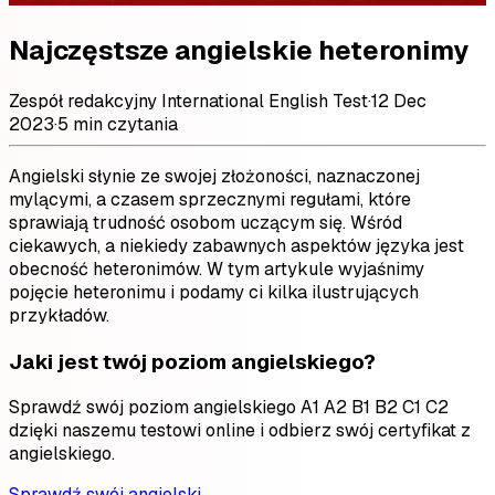
Najczęstsze angielskie heteronimy
Zespół redakcyjny International English Test
·
12 Dec
2023
·
5 min czytania
Angielski słynie ze swojej złożoności, naznaczonej
mylącymi, a czasem sprzecznymi regułami, które
sprawiają trudność osobom uczącym się. Wśród
ciekawych, a niekiedy zabawnych aspektów języka jest
obecność heteronimów. W tym artykule wyjaśnimy
pojęcie heteronimu i podamy ci kilka ilustrujących
przykładów.
Jaki jest twój poziom angielskiego?
Sprawdź swój poziom angielskiego A1 A2 B1 B2 C1 C2
dzięki naszemu testowi online i odbierz swój certyfikat z
angielskiego.
Sprawdź swój angielski