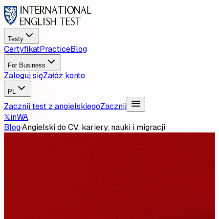
Testy
Certyfikat
Practice
Blog
For Business
Zaloguj się
Załóż konto
PL
Zacznij test z angielskiego
Zacznij
𝕏
in
WA
Blog
·
Angielski do CV, kariery, nauki i migracji