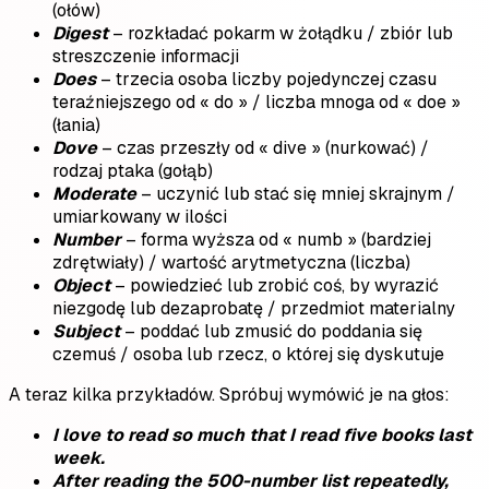
(ołów)
Digest
– rozkładać pokarm w żołądku / zbiór lub
streszczenie informacji
Does
– trzecia osoba liczby pojedynczej czasu
teraźniejszego od « do » / liczba mnoga od « doe »
(łania)
Dove
– czas przeszły od « dive » (nurkować) /
rodzaj ptaka (gołąb)
Moderate
– uczynić lub stać się mniej skrajnym /
umiarkowany w ilości
Number
– forma wyższa od « numb » (bardziej
zdrętwiały) / wartość arytmetyczna (liczba)
Object
– powiedzieć lub zrobić coś, by wyrazić
niezgodę lub dezaprobatę / przedmiot materialny
Subject
– poddać lub zmusić do poddania się
czemuś / osoba lub rzecz, o której się dyskutuje
A teraz kilka przykładów. Spróbuj wymówić je na głos:
I love to read so much that I read five books last
week.
After reading the 500-number list repeatedly,