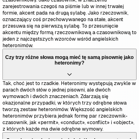
zarejestrowania czegoś na piśmie lub w innej trwałej
formie, akcent pada na drugą sylabę. Jako rzeczownik,
oznaczający coś przechowywanego na stałe, akcent
przesuwa się na pierwszą sylabę. To przesunięcie
akcentu między formą rzeczownikową a czasownikową to
jeden z najczęstszych wzorców wśród angielskich
heteronimów.
Czy trzy różne słowa mogą mieć tę samą pisownię jako
heteronimy?
Tak, choć jest to rzadkie. Heteronimy występują zwykle w
parach dwóch słów o jednej pisowni, ale dwóch
wymowach i dwóch znaczeniach. Zdarzają się
okazjonalne przypadki, w których trzy odrębne słowa
tworzą zestaw heteronimów. Większość angielskich
heteronimów przybiera jednak formę par rzeczownik-
czasownik, jak «permit», «conduct», «conflict» i «object»,
z których każde ma dwie odrębne wymowy.