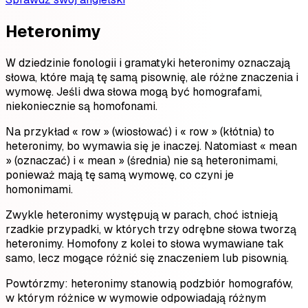
Heteronimy
W dziedzinie fonologii i gramatyki heteronimy oznaczają
słowa, które mają tę samą pisownię, ale różne znaczenia i
wymowę. Jeśli dwa słowa mogą być homografami,
niekoniecznie są homofonami.
Na przykład « row » (wiosłować) i « row » (kłótnia) to
heteronimy, bo wymawia się je inaczej. Natomiast « mean
» (oznaczać) i « mean » (średnia) nie są heteronimami,
ponieważ mają tę samą wymowę, co czyni je
homonimami.
Zwykle heteronimy występują w parach, choć istnieją
rzadkie przypadki, w których trzy odrębne słowa tworzą
heteronimy. Homofony z kolei to słowa wymawiane tak
samo, lecz mogące różnić się znaczeniem lub pisownią.
Powtórzmy: heteronimy stanowią podzbiór homografów,
w którym różnice w wymowie odpowiadają różnym