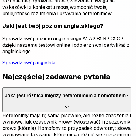
rozumie niepoprawnie, stałe ćwiczenie i uwaga na
wskazówki z kontekstu mogą wzmocnić twoją
umiejętność rozumienia i używania heteronimów.
Jaki jest twój poziom angielskiego?
Sprawdź swój poziom angielskiego A1 A2 B1 B2 C1 C2
dzięki naszemu testowi online i odbierz swój certyfikat z
angielskiego.
Sprawdź swój angielski
Najczęściej zadawane pytania
Jaka jest różnica między heteronimem a homofonem?
Heteronimy mają tę samą pisownię, ale różne znaczenia i
wymowę, jak czasownik «row» (wiosłować) i rzeczownik
«row» (kłótnia). Homofony to przypadek odwrotny: słowa
wymawiane tak samo, które mogą różnić się znaczeniem