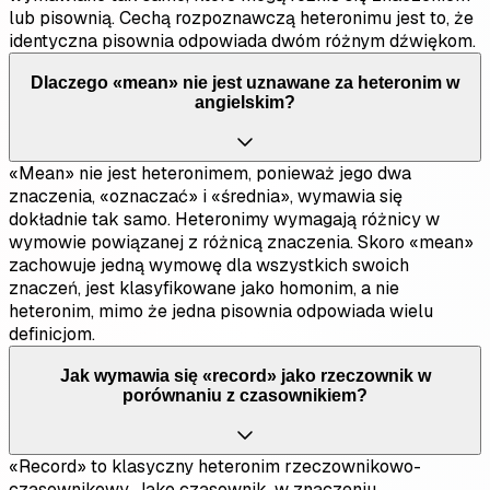
lub pisownią. Cechą rozpoznawczą heteronimu jest to, że
identyczna pisownia odpowiada dwóm różnym dźwiękom.
Dlaczego «mean» nie jest uznawane za heteronim w
angielskim?
«Mean» nie jest heteronimem, ponieważ jego dwa
znaczenia, «oznaczać» i «średnia», wymawia się
dokładnie tak samo. Heteronimy wymagają różnicy w
wymowie powiązanej z różnicą znaczenia. Skoro «mean»
zachowuje jedną wymowę dla wszystkich swoich
znaczeń, jest klasyfikowane jako homonim, a nie
heteronim, mimo że jedna pisownia odpowiada wielu
definicjom.
Jak wymawia się «record» jako rzeczownik w
porównaniu z czasownikiem?
«Record» to klasyczny heteronim rzeczownikowo-
czasownikowy. Jako czasownik, w znaczeniu