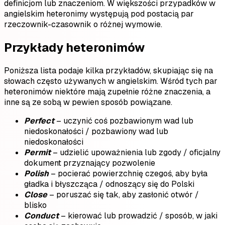
definicjom lub znaczeniom. W większości przypadków w
angielskim heteronimy występują pod postacią par
rzeczownik-czasownik o różnej wymowie.
Przykłady heteronimów
Poniższa lista podaje kilka przykładów, skupiając się na
słowach często używanych w angielskim. Wśród tych par
heteronimów niektóre mają zupełnie różne znaczenia, a
inne są ze sobą w pewien sposób powiązane.
Perfect
– uczynić coś pozbawionym wad lub
niedoskonałości / pozbawiony wad lub
niedoskonałości
Permit
– udzielić upoważnienia lub zgody / oficjalny
dokument przyznający pozwolenie
Polish
– pocierać powierzchnię czegoś, aby była
gładka i błyszcząca / odnoszący się do Polski
Close
– poruszać się tak, aby zasłonić otwór /
blisko
Conduct
– kierować lub prowadzić / sposób, w jaki