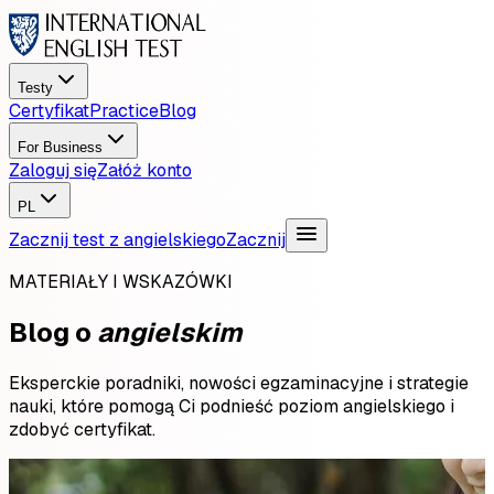
Testy
Certyfikat
Practice
Blog
For Business
Zaloguj się
Załóż konto
PL
Zacznij test z angielskiego
Zacznij
MATERIAŁY I WSKAZÓWKI
Blog o
angielskim
Eksperckie poradniki, nowości egzaminacyjne i strategie
nauki, które pomogą Ci podnieść poziom angielskiego i
zdobyć certyfikat.