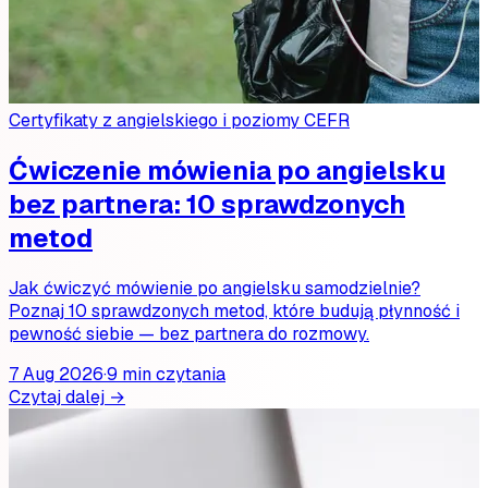
Certyfikaty z angielskiego i poziomy CEFR
Ćwiczenie mówienia po angielsku
bez partnera: 10 sprawdzonych
metod
Jak ćwiczyć mówienie po angielsku samodzielnie?
Poznaj 10 sprawdzonych metod, które budują płynność i
pewność siebie — bez partnera do rozmowy.
7 Aug 2026
·
9 min czytania
Czytaj dalej →