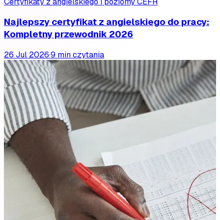
Certyfikaty z angielskiego i poziomy CEFR
Najlepszy certyfikat z angielskiego do pracy:
Kompletny przewodnik 2026
26 Jul 2026
·
9 min czytania