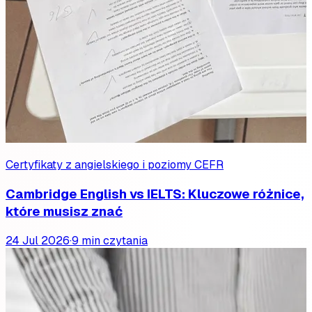
Certyfikaty z angielskiego i poziomy CEFR
Cambridge English vs IELTS: Kluczowe różnice,
które musisz znać
24 Jul 2026
·
9 min czytania