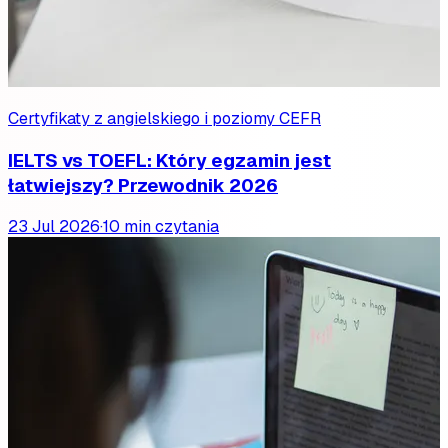
Certyfikaty z angielskiego i poziomy CEFR
IELTS vs TOEFL: Który egzamin jest
łatwiejszy? Przewodnik 2026
23 Jul 2026
·
10 min czytania