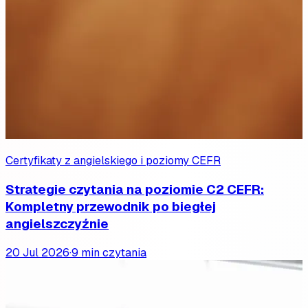
Certyfikaty z angielskiego i poziomy CEFR
Strategie czytania na poziomie C2 CEFR:
Kompletny przewodnik po biegłej
angielszczyźnie
20 Jul 2026
·
9 min czytania