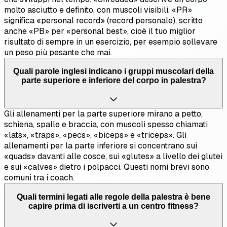
molto asciutto e definito, con muscoli visibili. «PR»
significa «personal record» (record personale), scritto
anche «PB» per «personal best», cioè il tuo miglior
risultato di sempre in un esercizio, per esempio sollevare
un peso più pesante che mai.
Quali parole inglesi indicano i gruppi muscolari della
parte superiore e inferiore del corpo in palestra?
Gli allenamenti per la parte superiore mirano a petto,
schiena, spalle e braccia, con muscoli spesso chiamati
«lats», «traps», «pecs», «biceps» e «triceps». Gli
allenamenti per la parte inferiore si concentrano sui
«quads» davanti alle cosce, sui «glutes» a livello dei glutei
e sui «calves» dietro i polpacci. Questi nomi brevi sono
comuni tra i coach.
Quali termini legati alle regole della palestra è bene
capire prima di iscriverti a un centro fitness?