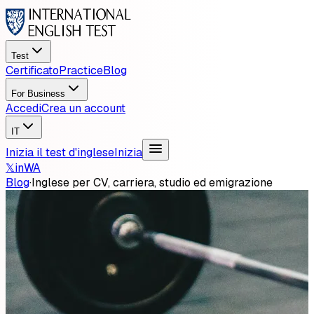
Test
Certificato
Practice
Blog
For Business
Accedi
Crea un account
IT
Inizia il test d'inglese
Inizia
𝕏
in
WA
Blog
·
Inglese per CV, carriera, studio ed emigrazione