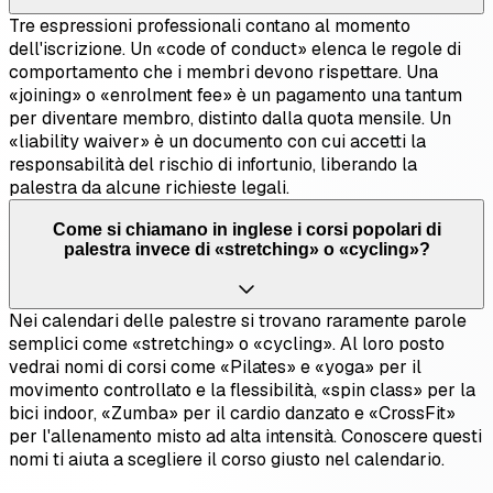
Tre espressioni professionali contano al momento
dell'iscrizione. Un «code of conduct» elenca le regole di
comportamento che i membri devono rispettare. Una
«joining» o «enrolment fee» è un pagamento una tantum
per diventare membro, distinto dalla quota mensile. Un
«liability waiver» è un documento con cui accetti la
responsabilità del rischio di infortunio, liberando la
palestra da alcune richieste legali.
Come si chiamano in inglese i corsi popolari di
palestra invece di «stretching» o «cycling»?
Nei calendari delle palestre si trovano raramente parole
semplici come «stretching» o «cycling». Al loro posto
vedrai nomi di corsi come «Pilates» e «yoga» per il
movimento controllato e la flessibilità, «spin class» per la
bici indoor, «Zumba» per il cardio danzato e «CrossFit»
per l'allenamento misto ad alta intensità. Conoscere questi
nomi ti aiuta a scegliere il corso giusto nel calendario.