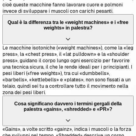
cioè queste macchine fanno lavorare cuore e polmoni
invece di sviluppare i muscoli con carichi pesanti.
Qual è la differenza tra le «weight machines» e i «free
weights» in palestra?
Le macchine isotoniche («weight machines»), come la «leg
press», la «chest press», il «lat pulldown» e la «shoulder
press», guidano il corpo lungo ogni esercizio per favorire
una tecnica sicura, il che le rende ideali per i principianti. I
pesi liberi («free weights»), tra cui «dumbbells»,
«barbells», «kettlebells» e «plates», non sono fissati a un
telaio, quindi sei tu a controllare tutto il movimento nella
zona dei pesi liberi.
Cosa significano davvero i termini gergali della
palestra «gains», «shredded» e «PR»?
«Gains», a volte scritto «gainz», indica i muscoli o la forza
che sviluppi nel tempo. «Shredded» descrive un corpo