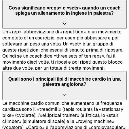
Cosa significano «reps» e «sets» quando un coach
spiega un allenamento in inglese in palestra?
Un «rep», abbreviazione di «repetition», è un movimento
completo di un esercizio, per esempio abbassare e poi
sollevare un peso una volta. Un «set» è un gruppo di
queste ripetizioni che esegui di seguito prima di riposare.
Quindi se un coach dice «three sets of ten reps», fai il
movimento dieci volte, ti riposi e poi ripeti questo blocco
altre due volte, per un totale di trenta movimenti.
Quali sono i principali tipi di macchine cardio in una
palestra anglofona?
Le macchine cardio comuni che aumentano la frequenza
cardiaca sono il «treadmill» (tapis roulant), la «stationary
bike» (cyclette), l'«elliptical trainer» (ellittica), lo «stair
climber» (simulatore di scale) e la «rowing machine»
(vogatore). «Cardio» è l'abbreviazione di «cardiovascular»,