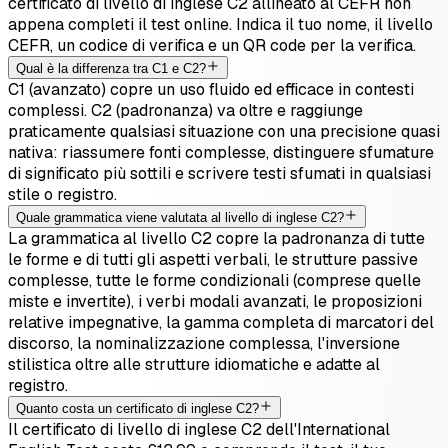
certificato di livello di inglese C2 allineato al CEFR non
appena completi il test online. Indica il tuo nome, il livello
CEFR, un codice di verifica e un QR code per la verifica.
Qual è la differenza tra C1 e C2?
C1 (avanzato) copre un uso fluido ed efficace in contesti
complessi. C2 (padronanza) va oltre e raggiunge
praticamente qualsiasi situazione con una precisione quasi
nativa: riassumere fonti complesse, distinguere sfumature
di significato più sottili e scrivere testi sfumati in qualsiasi
stile o registro.
Quale grammatica viene valutata al livello di inglese C2?
La grammatica al livello C2 copre la padronanza di tutte
le forme e di tutti gli aspetti verbali, le strutture passive
complesse, tutte le forme condizionali (comprese quelle
miste e invertite), i verbi modali avanzati, le proposizioni
relative impegnative, la gamma completa di marcatori del
discorso, la nominalizzazione complessa, l'inversione
stilistica oltre alle strutture idiomatiche e adatte al
registro.
Quanto costa un certificato di inglese C2?
Il certificato di livello di inglese C2 dell'International