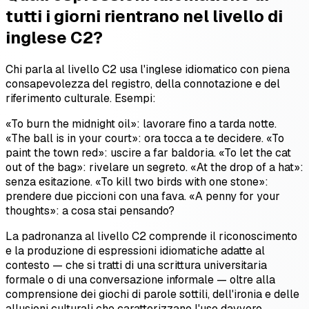
tutti i giorni rientrano nel livello di
inglese C2?
Chi parla al livello C2 usa l'inglese idiomatico con piena
consapevolezza del registro, della connotazione e del
riferimento culturale. Esempi:
«To burn the midnight oil»: lavorare fino a tarda notte.
«The ball is in your court»: ora tocca a te decidere. «To
paint the town red»: uscire a far baldoria. «To let the cat
out of the bag»: rivelare un segreto. «At the drop of a hat»:
senza esitazione. «To kill two birds with one stone»:
prendere due piccioni con una fava. «A penny for your
thoughts»: a cosa stai pensando?
La padronanza al livello C2 comprende il riconoscimento
e la produzione di espressioni idiomatiche adatte al
contesto — che si tratti di una scrittura universitaria
formale o di una conversazione informale — oltre alla
comprensione dei giochi di parole sottili, dell'ironia e delle
allusioni culturali che caratterizzano l'uso davvero