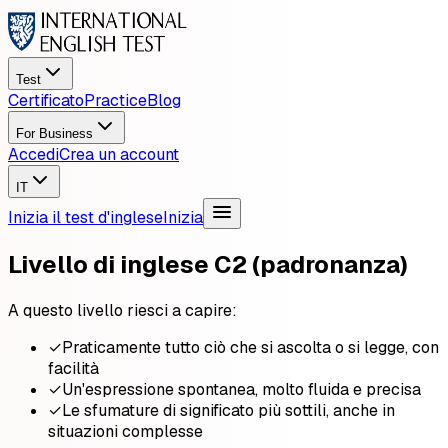
Test
Certificato
Practice
Blog
For Business
Accedi
Crea un account
IT
Inizia il test d'inglese
Inizia
Livello di inglese C2 (padronanza)
A questo livello riesci a capire:
✓
Praticamente tutto ciò che si ascolta o si legge, con
facilità
✓
Un'espressione spontanea, molto fluida e precisa
✓
Le sfumature di significato più sottili, anche in
situazioni complesse