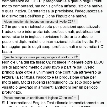
competenza del CEFR, paragonabile a quello degli utenti
molto competenti, ma non significa un'acquisizione nativa
o quasi nativa. Caratterizza la precisione, l'adeguatezza e
la disinvoltura dell'uso più che l'intuizione nativa.
Alcuni mestieri richiedono un inglese di livello C2?
C2 in genere è richiesto solo per posizioni specializzate:
traduzione e interpretariato professionali, pubblicazioni
universitarie in inglese, revisione letteraria e alcune
posizioni diplomatiche o internazionali di alto livello. Per
la maggior parte degli scopi professionali e universitari, C1
basta.
Quanto tempo ci vuole per raggiungere il livello C2?
Non c'è una durata fissa: C2 richiede in genere oltre 1.000
ore di apprendimento cumulativo a partire dal livello
principiante oltre a un'immersione continua attraverso la
lettura, la scrittura, l'ascolto e la produzione orale per
molti anni. Molti studenti raggiungono C2 solo dopo aver
vissuto o lavorato in ambienti anglofoni per un periodo
prolungato.
Posso ottenere un certificato di inglese C2 online?
Sì. L'International English Test rilascia immediatamente un