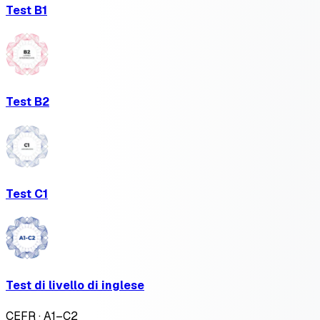
Test B1
Test B2
Test C1
Test di livello di inglese
CEFR · A1–C2