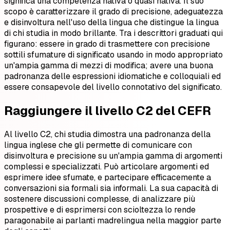
significa una competenza nativa o quasi nativa. Il suo
scopo è caratterizzare il grado di precisione, adeguatezza
e disinvoltura nell'uso della lingua che distingue la lingua
di chi studia in modo brillante. Tra i descrittori graduati qui
figurano: essere in grado di trasmettere con precisione
sottili sfumature di significato usando in modo appropriato
un'ampia gamma di mezzi di modifica; avere una buona
padronanza delle espressioni idiomatiche e colloquiali ed
essere consapevole del livello connotativo del significato.
Raggiungere il livello C2 del CEFR
Al livello C2, chi studia dimostra una padronanza della
lingua inglese che gli permette di comunicare con
disinvoltura e precisione su un'ampia gamma di argomenti
complessi e specializzati. Può articolare argomenti ed
esprimere idee sfumate, e partecipare efficacemente a
conversazioni sia formali sia informali. La sua capacità di
sostenere discussioni complesse, di analizzare più
prospettive e di esprimersi con scioltezza lo rende
paragonabile ai parlanti madrelingua nella maggior parte