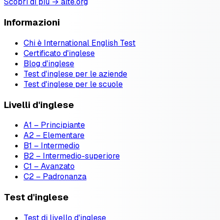
Scopri di più → alte.org
Informazioni
Chi è International English Test
Certificato d'inglese
Blog d'inglese
Test d'inglese per le aziende
Test d'inglese per le scuole
Livelli d'inglese
A1 – Principiante
A2 – Elementare
B1 – Intermedio
B2 – Intermedio-superiore
C1 – Avanzato
C2 – Padronanza
Test d'inglese
Test di livello d'inglese