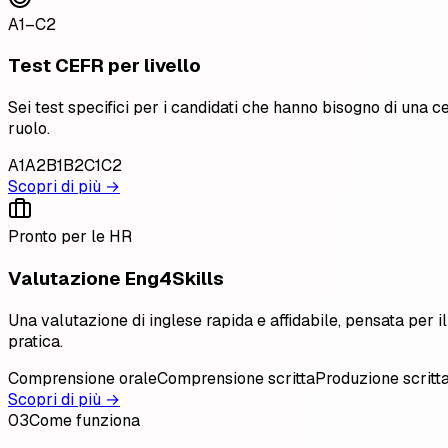
A1–C2
Test CEFR per livello
Sei test specifici per i candidati che hanno bisogno di una c
ruolo.
A1
A2
B1
B2
C1
C2
Scopri di più →
Pronto per le HR
Valutazione Eng4Skills
Una valutazione di inglese rapida e affidabile, pensata per i
pratica.
Comprensione orale
Comprensione scritta
Produzione scritt
Scopri di più →
03
Come funziona