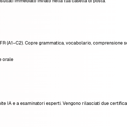
isultati immediato inviato nella tua casella di posta.
 CEFR (A1–C2). Copre grammatica, vocabolario, comprensione scr
 orale
ite IA e a esaminatori esperti. Vengono rilasciati due certificat