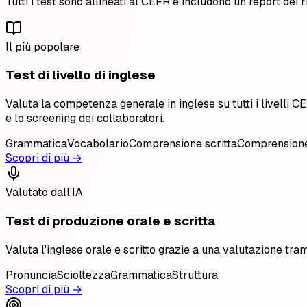
Tutti i test sono allineati al CEFR e includono un report dei r
Il più popolare
Test di livello di inglese
Valuta la competenza generale in inglese su tutti i livelli
e lo screening dei collaboratori.
Grammatica
Vocabolario
Comprensione scritta
Comprensione
Scopri di più →
Valutato dall'IA
Test di produzione orale e scritta
Valuta l'inglese orale e scritto grazie a una valutazione tram
Pronuncia
Scioltezza
Grammatica
Struttura
Scopri di più →