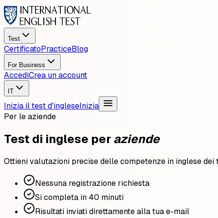
Test
Certificato
Practice
Blog
For Business
Accedi
Crea un account
IT
Inizia il test d'inglese
Inizia
Per le aziende
Test di inglese per
aziende
Ottieni valutazioni precise delle competenze in inglese dei tuo
Nessuna registrazione richiesta
Si completa in 40 minuti
Risultati inviati direttamente alla tua e-mail