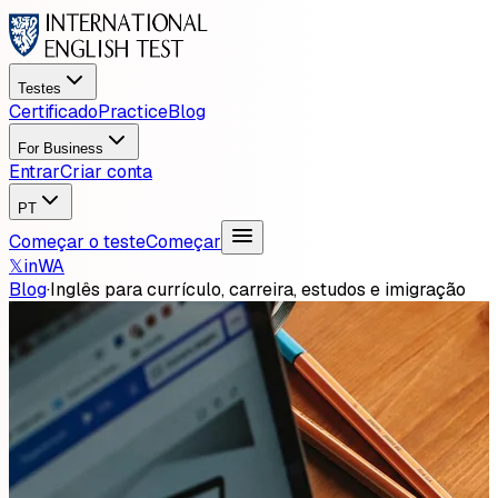
Testes
Certificado
Practice
Blog
For Business
Entrar
Criar conta
PT
Começar o teste
Começar
𝕏
in
WA
Blog
·
Inglês para currículo, carreira, estudos e imigração