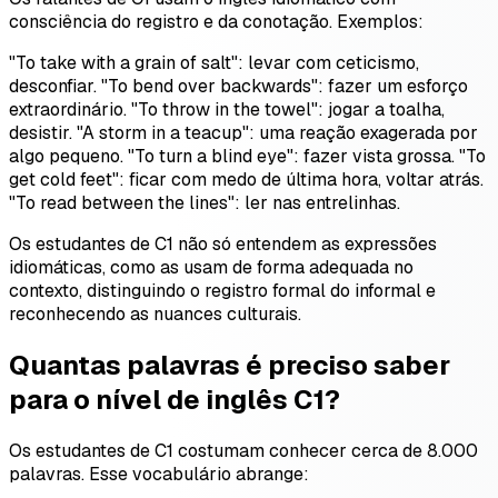
consciência do registro e da conotação. Exemplos:
"To take with a grain of salt": levar com ceticismo,
desconfiar. "To bend over backwards": fazer um esforço
extraordinário. "To throw in the towel": jogar a toalha,
desistir. "A storm in a teacup": uma reação exagerada por
algo pequeno. "To turn a blind eye": fazer vista grossa. "To
get cold feet": ficar com medo de última hora, voltar atrás.
"To read between the lines": ler nas entrelinhas.
Os estudantes de C1 não só entendem as expressões
idiomáticas, como as usam de forma adequada no
contexto, distinguindo o registro formal do informal e
reconhecendo as nuances culturais.
Quantas palavras é preciso saber
para o nível de inglês C1?
Os estudantes de C1 costumam conhecer cerca de 8.000
palavras. Esse vocabulário abrange: