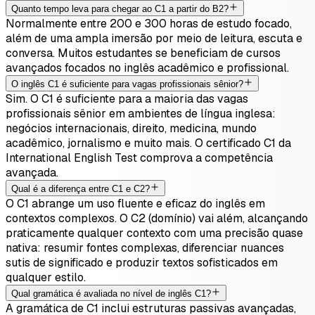
Quanto tempo leva para chegar ao C1 a partir do B2?
Normalmente entre 200 e 300 horas de estudo focado,
além de uma ampla imersão por meio de leitura, escuta e
conversa. Muitos estudantes se beneficiam de cursos
avançados focados no inglês acadêmico e profissional.
O inglês C1 é suficiente para vagas profissionais sênior?
Sim. O C1 é suficiente para a maioria das vagas
profissionais sênior em ambientes de língua inglesa:
negócios internacionais, direito, medicina, mundo
acadêmico, jornalismo e muito mais. O certificado C1 da
International English Test comprova a competência
avançada.
Qual é a diferença entre C1 e C2?
O C1 abrange um uso fluente e eficaz do inglês em
contextos complexos. O C2 (domínio) vai além, alcançando
praticamente qualquer contexto com uma precisão quase
nativa: resumir fontes complexas, diferenciar nuances
sutis de significado e produzir textos sofisticados em
qualquer estilo.
Qual gramática é avaliada no nível de inglês C1?
A gramática de C1 inclui estruturas passivas avançadas,