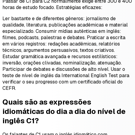
Passar de C1 para C2 normalmente exige entre 300 e 400
horas de estudo focado. Estratégias eficazes:
Ler bastante e de diferentes gêneros: jornalismo de
qualidade, literatura, publicações acadêmicas e material
especializado. Consumir mídias autênticas em inglês:
filmes, podcasts, palestras e debates. Praticar a escrita
em vários registros: redações acadêmicas, relatórios
técnicos, argumentos persuasivos, textos criativos.
Estudar gramática avançada e recursos estilísticos:
inversão, orações clivadas, nominalização, atenuação.
Participar de debates e discussões de alto nível. Usar o
teste de nível de inglês da International English Test para
verificar o seu progresso com um certificado oficial do
CEFR.
Quais são as expressões
idiomáticas do dia a dia do nível de
inglês C1?
Os falantes de C1 usam o inglês idiomático com