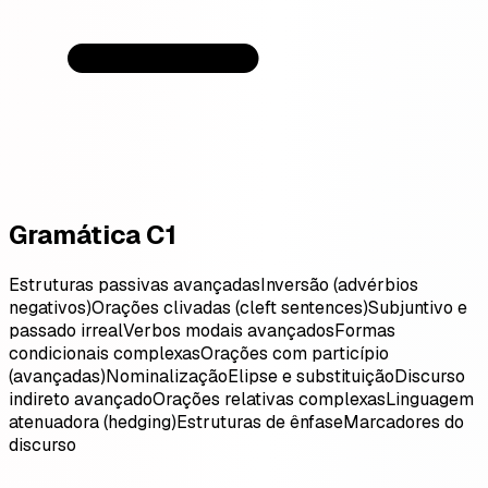
Gramática C1
Estruturas passivas avançadas
Inversão (advérbios
negativos)
Orações clivadas (cleft sentences)
Subjuntivo e
passado irreal
Verbos modais avançados
Formas
condicionais complexas
Orações com particípio
(avançadas)
Nominalização
Elipse e substituição
Discurso
indireto avançado
Orações relativas complexas
Linguagem
atenuadora (hedging)
Estruturas de ênfase
Marcadores do
discurso