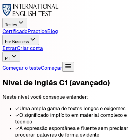
Testes
Certificado
Practice
Blog
For Business
Entrar
Criar conta
PT
Começar o teste
Começar
Nível de inglês C1 (avançado)
Neste nível você consegue entender:
✓
Uma ampla gama de textos longos e exigentes
✓
O significado implícito em material complexo e
técnico
✓
A expressão espontânea e fluente sem precisar
procurar palavras de forma evidente