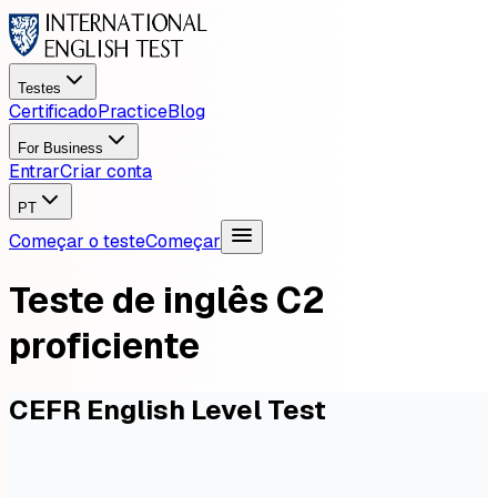
Testes
Certificado
Practice
Blog
For Business
Entrar
Criar conta
PT
Começar o teste
Começar
Teste de inglês C2
proficiente
CEFR English Level Test