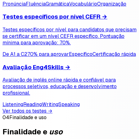
Pronúncia
Fluência
Gramática
Vocabulário
Organização
Testes específicos por nível CEFR
→
Testes específicos por nível para candidatos que precisam
se certificar em um nível CEFR específico. Pontuação
mínima para aprovação: 70%.
De A1 a C2
70% para aprovar
Específico
Certificação rápida
Avaliação Eng4Skills
→
Avaliação de inglês online rápida e confiável para
processos seletivos, educação e desenvolvimento
profissional.
Listening
Reading
Writing
Speaking
Ver todos os testes →
04
Finalidade e uso
Finalidade e
uso