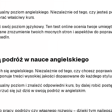
o
aktualny poziom angielskiego. Niezależnie od tego, czy jest
rać właściwy kurs.
ić swój poziom językowy. Ten test online ocenia twoje umiej
 jasne zrozumienie twoich mocnych stron i aspektów do popr
kedIn.
ą podróż w nauce angielskiego
 się angielskiego. Niezależnie od tego, czy chcesz popra
onuje treści wysokiej jakości dopasowane do każdego stylu
tualny poziom i znaleźć odpowiedni kurs, by dalej robić pos
rzuć się już dziś w swoją podróż w angielskim.
 do pracy, podróży czy własnego rozwoju – dzięki tym najle