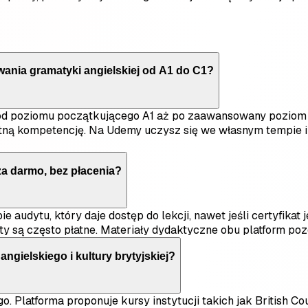
wania gramatyki angielskiej od A1 do C1?
d poziomu początkującego A1 aż po zaawansowany poziom C1
ą kompetencję. Na Udemy uczysz się we własnym tempie i śl
za darmo, bez płacenia?
audytu, który daje dostęp do lekcji, nawet jeśli certyfikat j
katy są często płatne. Materiały dydaktyczne obu platform p
ngielskiego i kultury brytyjskiej?
o. Platforma proponuje kursy instytucji takich jak British C