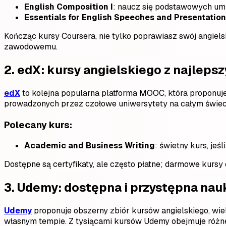
English Composition I
: naucz się podstawowych umie
Essentials for English Speeches and Presentatio
Kończąc kursy Coursera, nie tylko poprawiasz swój angiels
zawodowemu.
2.
edX: kursy angielskiego z najleps
edX
to kolejna popularna platforma MOOC, która proponuje
prowadzonych przez czołowe uniwersytety na całym świeci
Polecany kurs:
Academic and Business Writing
: świetny kurs, je
Dostępne są certyfikaty, ale często płatne; darmowe kursy
3.
Udemy: dostępna i przystępna nau
Udemy
proponuje obszerny zbiór kursów angielskiego, wi
własnym tempie. Z tysiącami kursów Udemy obejmuje różne