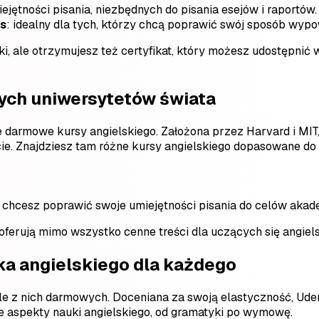
jętności pisania, niezbędnych do pisania esejów i raportów.
ns
: idealny dla tych, którzy chcą poprawić swój sposób wypo
ki, ale otrzymujesz też certyfikat, który możesz udostępnić
zych uniwersytetów świata
 darmowe kursy angielskiego. Założona przez Harvard i MIT,
e. Znajdziesz tam różne kursy angielskiego dopasowane do
śli chcesz poprawić swoje umiejętności pisania do celów ak
 oferują mimo wszystko cenne treści dla uczących się angie
ka angielskiego dla każdego
ele z nich darmowych. Doceniana za swoją elastyczność, Ud
 aspekty nauki angielskiego, od gramatyki po wymowę.