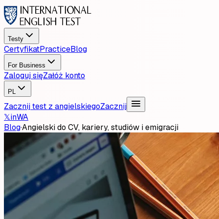
Testy
Certyfikat
Practice
Blog
For Business
Zaloguj się
Załóż konto
PL
Zacznij test z angielskiego
Zacznij
𝕏
in
WA
Blog
·
Angielski do CV, kariery, studiów i emigracji