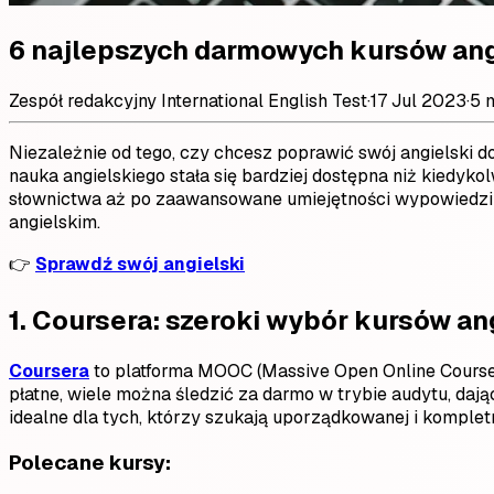
6 najlepszych darmowych kursów ang
Zespół redakcyjny International English Test
·
17 Jul 2023
·
5 
Niezależnie od tego, czy chcesz poprawić swój angielski do
nauka angielskiego stała się bardziej dostępna niż kiedyk
słownictwa aż po zaawansowane umiejętności wypowiedzi u
angielskim.
👉
Sprawdź swój angielski
1.
Coursera: szeroki wybór kursów an
Coursera
to platforma MOOC (Massive Open Online Course),
płatne, wiele można śledzić za darmo w trybie audytu, da
idealne dla tych, którzy szukają uporządkowanej i kompletn
Polecane kursy: