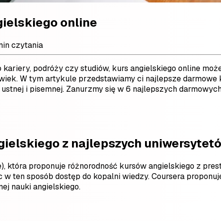
ielskiego online
min czytania
 kariery, podróży czy studiów, kurs angielskiego online moż
olwiek. W tym artykule przedstawiamy ci najlepsze darmowe 
stnej i pisemnej. Zanurzmy się w 6 najlepszych darmowych
gielskiego z najlepszych uniwersytet
 która proponuje różnorodność kursów angielskiego z presti
jąc w ten sposób dostęp do kopalni wiedzy. Coursera propo
ej nauki angielskiego.