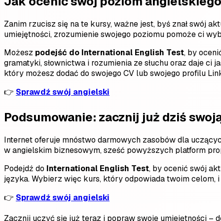
Jak ocenić swój poziom angielskieg
Zanim rzucisz się na te kursy, ważne jest, byś znał swój 
umiejętności, zrozumienie swojego poziomu pomoże ci wyb
Możesz
podejść do International English Test
, by ocen
gramatyki, słownictwa i rozumienia ze słuchu oraz daje ci
który możesz dodać do swojego CV lub swojego profilu Lin
👉
Sprawdź swój angielski
Podsumowanie: zacznij już dziś swoj
Internet oferuje mnóstwo darmowych zasobów dla uczących
w angielskim biznesowym, sześć powyższych platform prop
Podejdź do
International English Test
, by ocenić swój ak
języka. Wybierz więc kurs, który odpowiada twoim celom, i 
👉
Sprawdź swój angielski
Zacznij uczyć się już teraz i popraw swoje umiejętności –