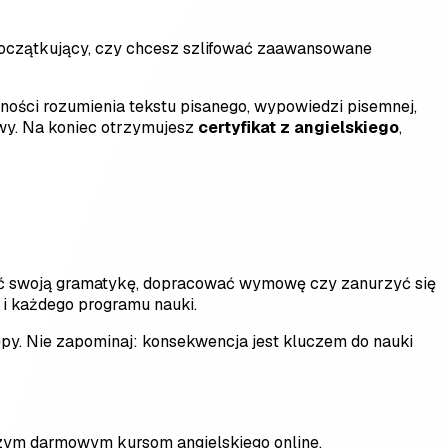
eś początkujący, czy chcesz szlifować zaawansowane
ętności rozumienia tekstu pisanego, wypowiedzi pisemnej,
awy. Na koniec otrzymujesz
certyfikat z angielskiego
,
wić swoją gramatykę, dopracować wymowę czy zanurzyć się
 i każdego programu nauki.
tępy. Nie zapominaj: konsekwencja jest kluczem do nauki
pszym darmowym kursom angielskiego online.