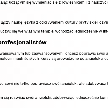
ając uczącym się wymieniać się z rówieśnikami i z nauczyci
s łączy naukę języka z odkrywaniem kultury brytyjskiej, c
 uczyć się we własnym tempie, wchodząc jednocześnie w inter
profesjonalistów
aawansowanym lub zaawansowanym i chcesz poprawić swój an
nologii i nauk ścisłych, kursy są prowadzone po angielsku, 
 kursowi nie tylko poprawiasz swój angielski, ale zdobywas
 się rozwijać swój angielski, zdobywając jednocześnie komp