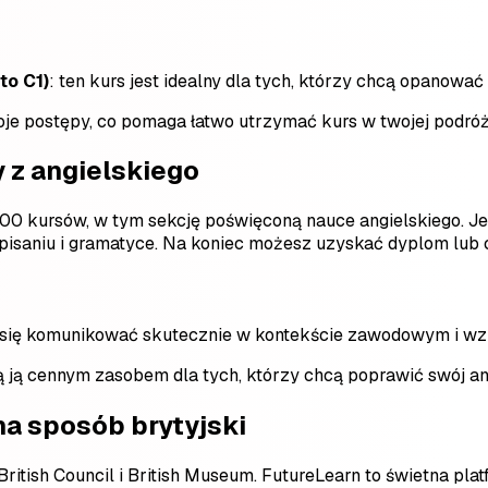
to C1)
: ten kurs jest idealny dla tych, którzy chcą opanowa
oje postępy, co pomaga łatwo utrzymać kurs w twojej podróż
y z angielskiego
00 kursów, w tym sekcję poświęconą nauce angielskiego. Jes
isaniu i gramatyce. Na koniec możesz uzyskać dyplom lub c
 się komunikować skutecznie w kontekście zawodowym i wz
ą ją cennym zasobem dla tych, którzy chcą poprawić swój ang
na sposób brytyjski
itish Council i British Museum. FutureLearn to świetna platf