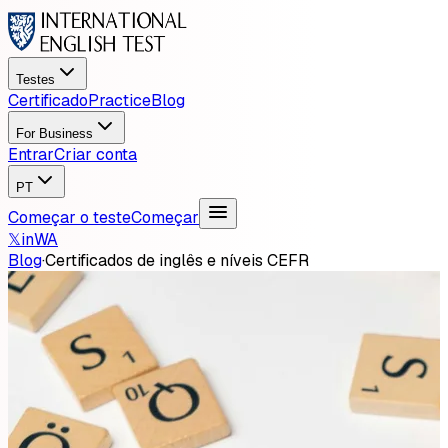
Testes
Certificado
Practice
Blog
For Business
Entrar
Criar conta
PT
Começar o teste
Começar
𝕏
in
WA
Blog
·
Certificados de inglês e níveis CEFR