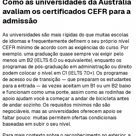
Como as universidades da Austrália
avaliam os certificados CEFR para a
admissão
As universidades são mais rígidas do que muitas escolas
de idiomas e frequentemente definem o seu próprio nível
CEFR mínimo de acordo com as exigências do curso. Por
exemplo, uma graduação quase sempre vai exigir pelo
menos um B2 (IELTS 6.0 ou equivalente), enquanto os
programas de pós-graduação em administração ou direito
podem colocar o nível em C1 (IELTS 7.0+). Os programas
de acesso ou de transição — que preparam os estudantes
para a entrada — às vezes aceitam um B1 ou um B2 baixo
e funcionam como uma ponte, assim como as rodinhas de
apoio ajudam você a começar a andar de bicicleta antes
de andar sozinho. Os requisitos mínimos não são
negociáveis, mas as universidades oferecem apoio se
faltar pouco: muitas permitem ofertas condicionais
baseadas em subir o seu nível.
Para mais contexto sobre o reconhecimento no exterior, a