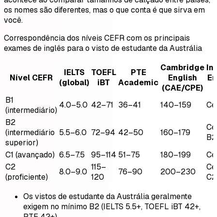
os nomes são diferentes, mas o que conta é que sirva em
você.
Correspondência dos níveis CEFR com os principais
exames de inglês para o visto de estudante da Austrália
Cambridge
In
IELTS
TOEFL
PTE
Nível CEFR
English
En
(global)
iBT
Academic
(CAE/CPE)
B1
4.0–5.0
42–71
36–41
140–159
Cer
(intermediário)
B2
Cer
(intermediário
5.5–6.0
72–94
42–50
160–179
B2
superior)
C1 (avançado)
6.5–7.5
95–114
51–75
180–199
Cer
C2
115–
Cer
8.0–9.0
76–90
200–230
(proficiente)
120
C2
Os vistos de estudante da Austrália geralmente
exigem no mínimo B2 (IELTS 5.5+, TOEFL iBT 42+,
PTE 42+).