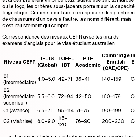
ou le logo, les critères sous-jacents portent sur la capacité
linguistique. Comme pour faire correspondre des pointures
de chaussures d'un pays à l'autre, les noms diffèrent, mais
c'est l'ajustement qui compte.
Correspondance des niveaux CEFR avec les grands
examens d'anglais pour le visa étudiant australien
Cambridge
In
IELTS
TOEFL
PTE
Niveau CEFR
English
En
(Global)
iBT
Academic
(CAE/CPE)
B1
4.0–5.0
42–71
36–41
140–159
Ce
(Intermédiaire)
B2
(Intermédiaire
5.5–6.0
72–94
42–50
160–179
Ce
supérieur)
C1 (Avancé)
6.5–7.5
95–114
51–75
180–199
Ce
115–
C2 (Maîtrise)
8.0–9.0
76–90
200–230
Ce
120
Les visas étudiants australiens exigent en général au