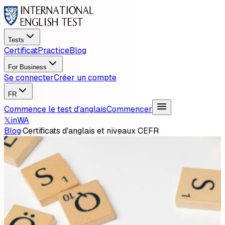
Tests
Certificat
Practice
Blog
For Business
Se connecter
Créer un compte
FR
Commence le test d'anglais
Commencer
𝕏
in
WA
Blog
·
Certificats d'anglais et niveaux CEFR