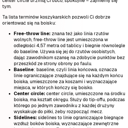
center circle brzmią Ci obco, spokojnie – zajmiemy się
tym.
Ta lista terminów koszykarskich pozwoli Ci dobrze
orientować się na boisku:
Free-throw line:
znana też jako linia rzutów
wolnych, free-throw line jest umieszczona w
odległości 4,57 metra od tablicy i biegnie równolegle
do baseline. Używa się jej do rzutów osobistych,
dając zawodnikom szansę na zdobycie punktów bez
przeszkód ze strony obrony po faulu.
Baseline
: baseline, czyli linia końcowa, oznacza
linie ograniczające znajdujące się na każdym końcu
boiska, umieszczone za koszami i wyznaczające
miejsca, w których kończy się boisko.
Center circle:
center circle, umieszczone na środku
boiska, ma kształt okręgu. Służy do tip-offu, podczas
którego po jednym zawodniku z każdej drużyny
wyskakuje do piłki, żeby rozpocząć mecz.
Sidelines:
sidelines to linie ograniczające biegnące
wzdłuż boków boiska, wyznaczające zewnętrzne