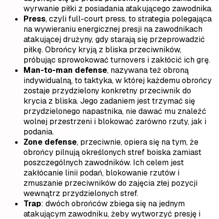
wyrwanie piłki z posiadania atakującego zawodnika.
Press
, czyli full-court press, to strategia polegająca
na wywieraniu energicznej presji na zawodnikach
atakującej drużyny, gdy starają się przeprowadzić
piłkę. Obrońcy kryją z bliska przeciwników,
próbując sprowokować turnovers i zakłócić ich grę.
Man-to-man defense
, nazywana też obroną
indywidualną, to taktyka, w której każdemu obrońcy
zostaje przydzielony konkretny przeciwnik do
krycia z bliska. Jego zadaniem jest trzymać się
przydzielonego napastnika, nie dawać mu znaleźć
wolnej przestrzeni i blokować zarówno rzuty, jak i
podania.
Zone defense
, przeciwnie, opiera się na tym, że
obrońcy pilnują określonych stref boiska zamiast
poszczególnych zawodników. Ich celem jest
zakłócanie linii podań, blokowanie rzutów i
zmuszanie przeciwników do zajęcia złej pozycji
wewnątrz przydzielonych stref.
Trap
: dwóch obrońców zbiega się na jednym
atakującym zawodniku, żeby wytworzyć presję i