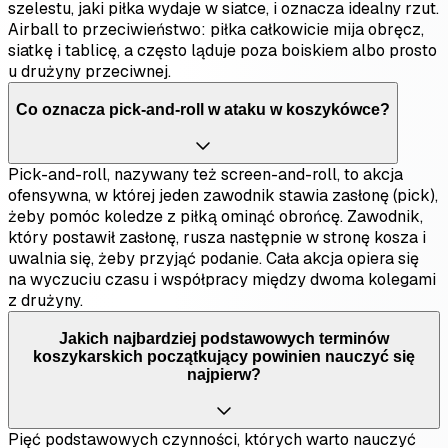
szelestu, jaki piłka wydaje w siatce, i oznacza idealny rzut.
Airball to przeciwieństwo: piłka całkowicie mija obręcz,
siatkę i tablicę, a często ląduje poza boiskiem albo prosto
u drużyny przeciwnej.
Co oznacza pick-and-roll w ataku w koszykówce?
Pick-and-roll, nazywany też screen-and-roll, to akcja
ofensywna, w której jeden zawodnik stawia zasłonę (pick),
żeby pomóc koledze z piłką ominąć obrońcę. Zawodnik,
który postawił zasłonę, rusza następnie w stronę kosza i
uwalnia się, żeby przyjąć podanie. Cała akcja opiera się
na wyczuciu czasu i współpracy między dwoma kolegami
z drużyny.
Jakich najbardziej podstawowych terminów
koszykarskich początkujący powinien nauczyć się
najpierw?
Pięć podstawowych czynności, których warto nauczyć