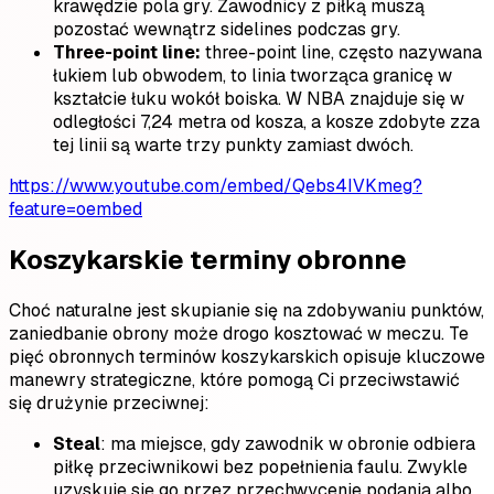
krawędzie pola gry. Zawodnicy z piłką muszą
pozostać wewnątrz sidelines podczas gry.
Three-point line:
three-point line, często nazywana
łukiem lub obwodem, to linia tworząca granicę w
kształcie łuku wokół boiska. W NBA znajduje się w
odległości 7,24 metra od kosza, a kosze zdobyte zza
tej linii są warte trzy punkty zamiast dwóch.
https://www.youtube.com/embed/Qebs4IVKmeg?
feature=oembed
Koszykarskie terminy obronne
Choć naturalne jest skupianie się na zdobywaniu punktów,
zaniedbanie obrony może drogo kosztować w meczu. Te
pięć obronnych terminów koszykarskich opisuje kluczowe
manewry strategiczne, które pomogą Ci przeciwstawić
się drużynie przeciwnej:
Steal
: ma miejsce, gdy zawodnik w obronie odbiera
piłkę przeciwnikowi bez popełnienia faulu. Zwykle
uzyskuje się go przez przechwycenie podania albo