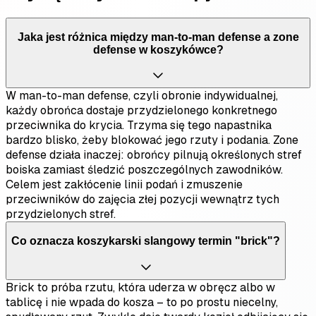
Jaka jest różnica między man-to-man defense a zone
defense w koszykówce?
W man-to-man defense, czyli obronie indywidualnej,
każdy obrońca dostaje przydzielonego konkretnego
przeciwnika do krycia. Trzyma się tego napastnika
bardzo blisko, żeby blokować jego rzuty i podania. Zone
defense działa inaczej: obrońcy pilnują określonych stref
boiska zamiast śledzić poszczególnych zawodników.
Celem jest zakłócenie linii podań i zmuszenie
przeciwników do zajęcia złej pozycji wewnątrz tych
przydzielonych stref.
Co oznacza koszykarski slangowy termin "brick"?
Brick to próba rzutu, która uderza w obręcz albo w
tablicę i nie wpada do kosza – to po prostu niecelny,