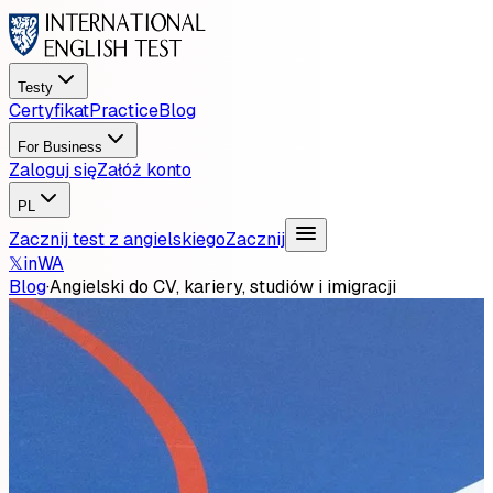
Testy
Certyfikat
Practice
Blog
For Business
Zaloguj się
Załóż konto
PL
Zacznij test z angielskiego
Zacznij
𝕏
in
WA
Blog
·
Angielski do CV, kariery, studiów i imigracji