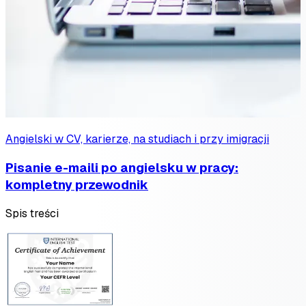
Angielski w CV, karierze, na studiach i przy imigracji
Pisanie e-maili po angielsku w pracy:
kompletny przewodnik
Spis treści