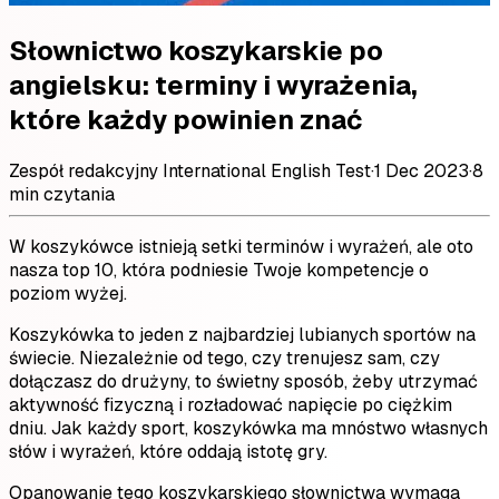
Słownictwo koszykarskie po
angielsku: terminy i wyrażenia,
które każdy powinien znać
Zespół redakcyjny International English Test
·
1 Dec 2023
·
8
min czytania
W koszykówce istnieją setki terminów i wyrażeń, ale oto
nasza top 10, która podniesie Twoje kompetencje o
poziom wyżej.
Koszykówka to jeden z najbardziej lubianych sportów na
świecie. Niezależnie od tego, czy trenujesz sam, czy
dołączasz do drużyny, to świetny sposób, żeby utrzymać
aktywność fizyczną i rozładować napięcie po ciężkim
dniu. Jak każdy sport, koszykówka ma mnóstwo własnych
słów i wyrażeń, które oddają istotę gry.
Opanowanie tego koszykarskiego słownictwa wymaga