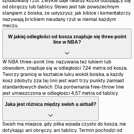
spudłowany rzut. Zwykle daje twardy kozioł odbijający się
od obręczy lub tablicy. Słowo jest tak powszechnym
slangiem z boiska, że usłyszysz, jak kibice i komentatorzy
nazywają brickiem nieudany rzut w niemal każdym
meczu.
W jakiej odległości od kosza znajduje się three-point
line w NBA?
W NBA three-point line, nazywana też łukiem lub
obwodem, znajduje się w odległości 7,24 metra od kosza.
Tworzy granicę w kształcie łuku wokół boiska, a każdy
kosz zdobyty zza tej linii jest wart trzy punkty zamiast
standardowych dwóch. Dla porównania free-throw line
jest umieszczona w odległości 4,57 metra od tablicy.
Jaka jest różnica między swish a airball?
Swish ma miejsce, gdy piłka wpada czysto do kosza, nie
dotykając ani obręczy, ani tablicy. Termin pochodzi od