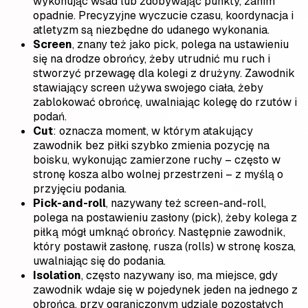
wykonując wsad lub zdobywając punkty, zanim
opadnie. Precyzyjne wyczucie czasu, koordynacja i
atletyzm są niezbędne do udanego wykonania.
Screen
, znany też jako pick, polega na ustawieniu
się na drodze obrońcy, żeby utrudnić mu ruch i
stworzyć przewagę dla kolegi z drużyny. Zawodnik
stawiający screen używa swojego ciała, żeby
zablokować obrońcę, uwalniając kolegę do rzutów i
podań.
Cut
: oznacza moment, w którym atakujący
zawodnik bez piłki szybko zmienia pozycję na
boisku, wykonując zamierzone ruchy – często w
stronę kosza albo wolnej przestrzeni – z myślą o
przyjęciu podania.
Pick-and-roll
, nazywany też screen-and-roll,
polega na postawieniu zasłony (pick), żeby kolega z
piłką mógł umknąć obrońcy. Następnie zawodnik,
który postawił zasłonę, rusza (rolls) w stronę kosza,
uwalniając się do podania.
Isolation
, często nazywany iso, ma miejsce, gdy
zawodnik wdaje się w pojedynek jeden na jednego z
obrońcą, przy ograniczonym udziale pozostałych