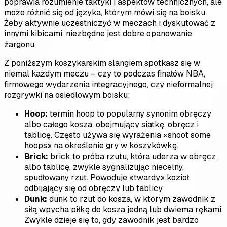
poprawia rozumienie taktyki i aspektów technicznych, ale
może różnić się od języka, którym mówi się na boisku.
Żeby aktywnie uczestniczyć w meczach i dyskutować z
innymi kibicami, niezbędne jest dobre opanowanie
żargonu.
Z poniższym koszykarskim slangiem spotkasz się w
niemal każdym meczu – czy to podczas finałów NBA,
firmowego wydarzenia integracyjnego, czy nieformalnej
rozgrywki na osiedlowym boisku:
Hoop:
termin hoop to popularny synonim obręczy
albo całego kosza, obejmujący siatkę, obręcz i
tablicę. Często używa się wyrażenia «shoot some
hoops» na określenie gry w koszykówkę.
Brick:
brick to próba rzutu, która uderza w obręcz
albo tablicę, zwykle sygnalizując niecelny,
spudłowany rzut. Powoduje «twardy» kozioł
odbijający się od obręczy lub tablicy.
Dunk:
dunk to rzut do kosza, w którym zawodnik z
siłą wpycha piłkę do kosza jedną lub dwiema rękami.
Zwykle dzieje się to, gdy zawodnik jest bardzo