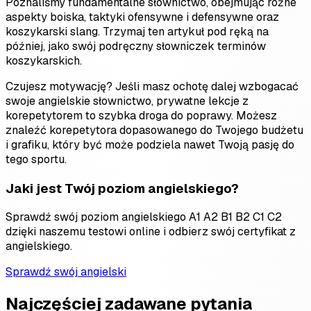
Poznaliśmy fundamentalne słownictwo, obejmując różne
aspekty boiska, taktyki ofensywne i defensywne oraz
koszykarski slang. Trzymaj ten artykuł pod ręką na
później, jako swój podręczny słowniczek terminów
koszykarskich.
Czujesz motywację? Jeśli masz ochotę dalej wzbogacać
swoje angielskie słownictwo, prywatne lekcje z
korepetytorem to szybka droga do poprawy. Możesz
znaleźć korepetytora dopasowanego do Twojego budżetu
i grafiku, który być może podziela nawet Twoją pasję do
tego sportu.
Jaki jest Twój poziom angielskiego?
Sprawdź swój poziom angielskiego A1 A2 B1 B2 C1 C2
dzięki naszemu testowi online i odbierz swój certyfikat z
angielskiego.
Sprawdź swój angielski
Najczęściej zadawane pytania