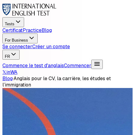
Tests
Certificat
Practice
Blog
For Business
Se connecter
Créer un compte
FR
Commence le test d'anglais
Commencer
𝕏
in
WA
Blog
·
Anglais pour le CV, la carrière, les études et
l’immigration