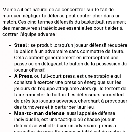
Même s’il est naturel de se concentrer sur le fait de
marquer, négliger ta défense peut coûter cher dans un
match. Ces cinq termes défensifs du basketball résument
des manœuvres stratégiques essentielles pour t’aider à
contrer l’équipe adverse :
Steal
: se produit lorsqu’un joueur défensif récupère
le ballon à un adversaire sans commettre de faute.
Cela s’obtient généralement en interceptant une
passe ou en délogeant le ballon de la possession du
joueur offensif.
A Press
, ou full-court press, est une stratégie qui
consiste à exercer une pression énergique sur les
joueurs de l’équipe attaquante alors qu’ils tentent de
faire remonter le ballon. Les défenseurs surveillent
de près les joueurs adverses, cherchant à provoquer
des turnovers et à perturber leur jeu.
Man-to-man defense
, aussi appelée défense
individuelle, est une tactique où chaque joueur
défensif se voit attribuer un adversaire précis à
surveiller de près. Sa responsabilité est de rester à