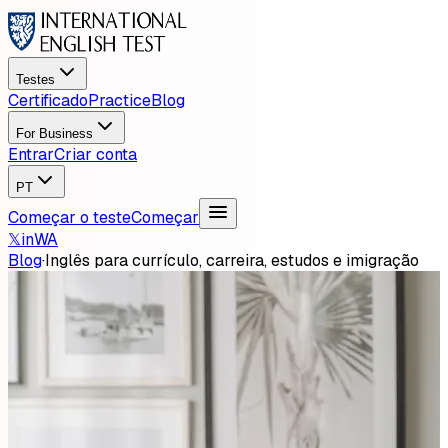
Testes
Certificado
Practice
Blog
For Business
Entrar
Criar conta
PT
Começar o teste
Começar
𝕏
in
WA
Blog
·
Inglês para currículo, carreira, estudos e imigração