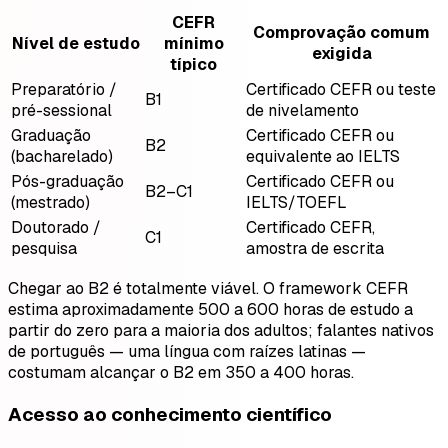
CEFR
Comprovação comum
Nível de estudo
mínimo
exigida
típico
Preparatório /
Certificado CEFR ou teste
B1
pré-sessional
de nivelamento
Graduação
Certificado CEFR ou
B2
(bacharelado)
equivalente ao IELTS
Pós-graduação
Certificado CEFR ou
B2–C1
(mestrado)
IELTS/TOEFL
Doutorado /
Certificado CEFR,
C1
pesquisa
amostra de escrita
Chegar ao B2 é totalmente viável. O framework CEFR
estima aproximadamente 500 a 600 horas de estudo a
partir do zero para a maioria dos adultos; falantes nativos
de português — uma língua com raízes latinas —
costumam alcançar o B2 em 350 a 400 horas.
Acesso ao conhecimento científico