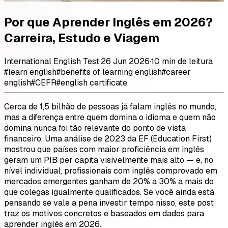
Por que Aprender Inglês em 2026?
Carreira, Estudo e Viagem
International English Test
·
26 Jun 2026
·
10 min de leitura
#
learn english
#
benefits of learning english
#
career
english
#
CEFR
#
english certificate
Cerca de 1,5 bilhão de pessoas já falam inglês no mundo,
mas a diferença entre quem domina o idioma e quem não
domina nunca foi tão relevante do ponto de vista
financeiro. Uma análise de 2023 da EF (Education First)
mostrou que países com maior proficiência em inglês
geram um PIB per capita visivelmente mais alto — e, no
nível individual, profissionais com inglês comprovado em
mercados emergentes ganham de 20% a 30% a mais do
que colegas igualmente qualificados. Se você ainda está
pensando se vale a pena investir tempo nisso, este post
traz os motivos concretos e baseados em dados para
aprender inglês em 2026.