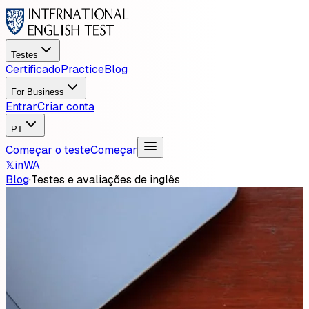
Testes
Certificado
Practice
Blog
For Business
Entrar
Criar conta
PT
Começar o teste
Começar
𝕏
in
WA
Blog
·
Testes e avaliações de inglês