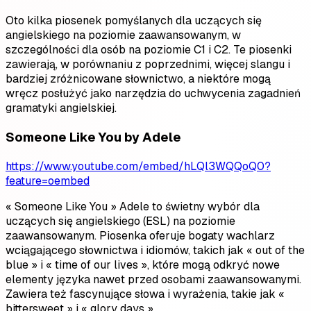
Oto kilka piosenek pomyślanych dla uczących się
angielskiego na poziomie zaawansowanym, w
szczególności dla osób na poziomie C1 i C2. Te piosenki
zawierają, w porównaniu z poprzednimi, więcej slangu i
bardziej zróżnicowane słownictwo, a niektóre mogą
wręcz posłużyć jako narzędzia do uchwycenia zagadnień
gramatyki angielskiej.
Someone Like You by Adele
https://www.youtube.com/embed/hLQl3WQQoQ0?
feature=oembed
« Someone Like You » Adele to świetny wybór dla
uczących się angielskiego (ESL) na poziomie
zaawansowanym. Piosenka oferuje bogaty wachlarz
wciągającego słownictwa i idiomów, takich jak « out of the
blue » i « time of our lives », które mogą odkryć nowe
elementy języka nawet przed osobami zaawansowanymi.
Zawiera też fascynujące słowa i wyrażenia, takie jak «
bittersweet » i « glory days ».