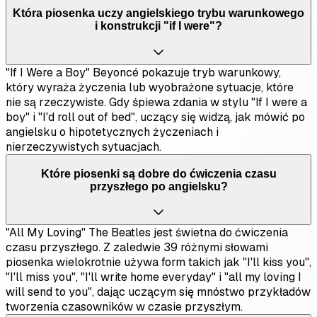
Która piosenka uczy angielskiego trybu warunkowego
i konstrukcji "if I were"?
"If I Were a Boy" Beyoncé pokazuje tryb warunkowy,
który wyraża życzenia lub wyobrażone sytuacje, które
nie są rzeczywiste. Gdy śpiewa zdania w stylu "If I were a
boy" i "I'd roll out of bed", uczący się widzą, jak mówić po
angielsku o hipotetycznych życzeniach i
nierzeczywistych sytuacjach.
Które piosenki są dobre do ćwiczenia czasu
przyszłego po angielsku?
"All My Loving" The Beatles jest świetna do ćwiczenia
czasu przyszłego. Z zaledwie 39 różnymi słowami
piosenka wielokrotnie używa form takich jak "I'll kiss you",
"I'll miss you", "I'll write home everyday" i "all my loving I
will send to you", dając uczącym się mnóstwo przykładów
tworzenia czasowników w czasie przyszłym.