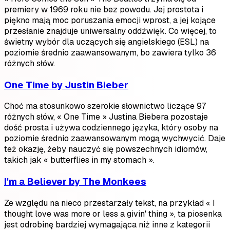
premiery w 1969 roku nie bez powodu. Jej prostota i
piękno mają moc poruszania emocji wprost, a jej kojące
przesłanie znajduje uniwersalny oddźwięk. Co więcej, to
świetny wybór dla uczących się angielskiego (ESL) na
poziomie średnio zaawansowanym, bo zawiera tylko 36
różnych słów.
One Time by Justin Bieber
Choć ma stosunkowo szerokie słownictwo liczące 97
różnych słów, « One Time » Justina Biebera pozostaje
dość prosta i używa codziennego języka, który osoby na
poziomie średnio zaawansowanym mogą wychwycić. Daje
też okazję, żeby nauczyć się powszechnych idiomów,
takich jak « butterflies in my stomach ».
I'm a Believer by The Monkees
Ze względu na nieco przestarzały tekst, na przykład « I
thought love was more or less a givin' thing », ta piosenka
jest odrobinę bardziej wymagająca niż inne z kategorii