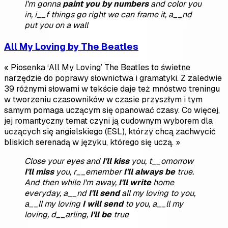
I'm gonna
paint you by numbers
and color you
in, i__f things go right we can frame it, a__nd
put you on a wall
All My Loving by The Beatles
« Piosenka ‘All My Loving’ The Beatles to świetne
narzędzie do poprawy słownictwa i gramatyki. Z zaledwie
39 różnymi słowami w tekście daje też mnóstwo treningu
w tworzeniu czasowników w czasie przyszłym i tym
samym pomaga uczącym się opanować czasy. Co więcej,
jej romantyczny temat czyni ją cudownym wyborem dla
uczących się angielskiego (ESL), którzy chcą zachwycić
bliskich serenadą w języku, którego się uczą. »
Close your eyes and
I'll kiss
you, t__omorrow
I'll miss
you, r__emember
I'll always be
true.
And then while I'm away,
I'll write
home
everyday, a__nd
I'll send
all my loving to you,
a__ll my loving
I will send
to you, a__ll my
loving, d__arling,
I'll be
true