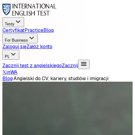
Testy
Certyfikat
Practice
Blog
For Business
Zaloguj się
Załóż konto
PL
Zacznij test z angielskiego
Zacznij
𝕏
in
WA
Blog
·
Angielski do CV, kariery, studiów i imigracji