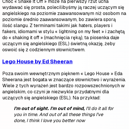
Choć « Shake It Off » może na pierwszy rzut ucha
wydawać się prosta, polecilibyśmy ją raczej uczącym się
angielskiego na poziomie zaawansowanym niż osobom na
poziomie średnio zaawansowanym, bo zawiera sporą
ilość slangu. Z terminami takimi jak haters, players i
fakers, idiomami w stylu « lightning on my feet » i zachętą
do « shaking it off » (machnięcia ręką), ta piosenka daje
uczącym się angielskiego (ESL) świetną okazję, żeby
oswoić się z codziennym słownictwem.
Lego House by Ed Sheeran
Poza swoim wewnętrznym pięknem « Lego House » Eda
Sheerana jest bogata w znaczące słownictwo i wyrażenia.
Wiele z tych wyrażeń jest bardzo rozpowszechnionych w
angielskim, co czyni je niezwykle przydatnymi dla
uczących się angielskiego (ESL). Na przykład:
I'm out of sight. I'm out of mind,
I'll do it all for
you in time.
And out of all these things I've
done,
I think I love you better now