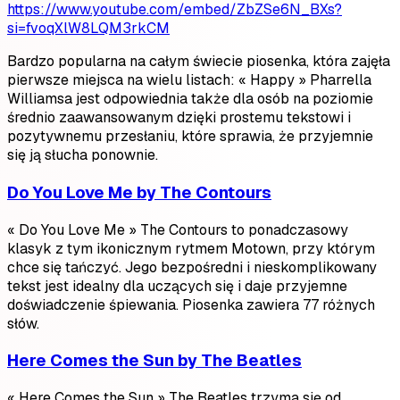
https://www.youtube.com/embed/ZbZSe6N_BXs?
si=fvoqXlW8LQM3rkCM
Bardzo popularna na całym świecie piosenka, która zajęła
pierwsze miejsca na wielu listach: « Happy » Pharrella
Williamsa jest odpowiednia także dla osób na poziomie
średnio zaawansowanym dzięki prostemu tekstowi i
pozytywnemu przesłaniu, które sprawia, że przyjemnie
się ją słucha ponownie.
Do You Love Me by The Contours
« Do You Love Me » The Contours to ponadczasowy
klasyk z tym ikonicznym rytmem Motown, przy którym
chce się tańczyć. Jego bezpośredni i nieskomplikowany
tekst jest idealny dla uczących się i daje przyjemne
doświadczenie śpiewania. Piosenka zawiera 77 różnych
słów.
Here Comes the Sun by The Beatles
« Here Comes the Sun » The Beatles trzyma się od