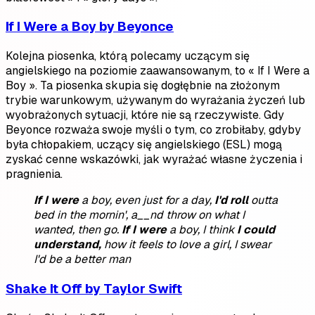
If I Were a Boy by Beyonce
Kolejna piosenka, którą polecamy uczącym się
angielskiego na poziomie zaawansowanym, to « If I Were a
Boy ». Ta piosenka skupia się dogłębnie na złożonym
trybie warunkowym, używanym do wyrażania życzeń lub
wyobrażonych sytuacji, które nie są rzeczywiste. Gdy
Beyonce rozważa swoje myśli o tym, co zrobiłaby, gdyby
była chłopakiem, uczący się angielskiego (ESL) mogą
zyskać cenne wskazówki, jak wyrażać własne życzenia i
pragnienia.
If I were
a boy, even just for a day,
I'd roll
outta
bed in the mornin', a__nd throw on what I
wanted, then go.
If I were
a boy,
I think
I could
understand,
how it feels to love a girl,
I swear
I'd be a better man
Shake It Off by Taylor Swift