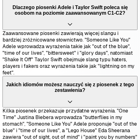
Dlaczego piosenki Adele i Taylor Swift poleca się
osobom na poziomie zaawansowanym C1-C2?
Zaawansowane piosenki zawierają więcej slangu i
bardziej zróżnicowane słownictwo. "Someone Like You"
Adele wprowadza wyrażenia takie jak "out of the blue",
"time of our lives", "bittersweet" i "glory days", natomiast
"Shake It Off" Taylor Swift obejmuje slang typu haters,
players i fakers oraz wyrażenia takie jak "lightning on my
feet".
Jakich idiomów możesz nauczyć się z piosenek z tego
zestawienia?
Kilka piosenek przekazuje przydatne wyrażenia. "One
Time" Justina Biebera wprowadza "butterflies in my
stomach", "Someone Like You" Adele proponuje "out of the
blue" i "time of our lives", a "Lego House" Eda Sheerana
zawiera "out of sight, out of mind" i "paint you by numbers"