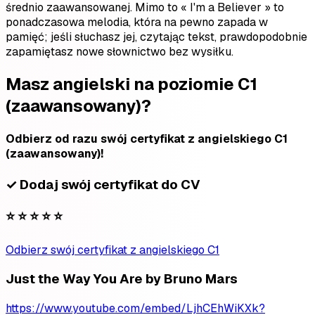
średnio zaawansowanej. Mimo to « I'm a Believer » to
ponadczasowa melodia, która na pewno zapada w
pamięć; jeśli słuchasz jej, czytając tekst, prawdopodobnie
zapamiętasz nowe słownictwo bez wysiłku.
Masz angielski na poziomie C1
(zaawansowany)?
Odbierz od razu swój certyfikat z angielskiego C1
(zaawansowany)!
✓ Dodaj swój certyfikat do CV
⭐ ⭐ ⭐ ⭐ ⭐
Odbierz swój certyfikat z angielskiego C1
Just the Way You Are by Bruno Mars
https://www.youtube.com/embed/LjhCEhWiKXk?