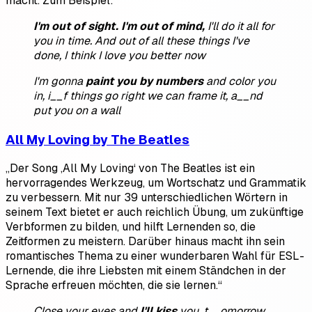
macht. Zum Beispiel:
I'm out of sight. I'm out of mind,
I'll do it all for
you in time.
And out of all these things I've
done,
I think I love you better now
I'm gonna
paint you by numbers
and color you
in, i__f things go right we can frame it, a__nd
put you on a wall
All My Loving by The Beatles
„Der Song ‚All My Loving‘ von The Beatles ist ein
hervorragendes Werkzeug, um Wortschatz und Grammatik
zu verbessern. Mit nur 39 unterschiedlichen Wörtern in
seinem Text bietet er auch reichlich Übung, um zukünftige
Verbformen zu bilden, und hilft Lernenden so, die
Zeitformen zu meistern. Darüber hinaus macht ihn sein
romantisches Thema zu einer wunderbaren Wahl für ESL-
Lernende, die ihre Liebsten mit einem Ständchen in der
Sprache erfreuen möchten, die sie lernen.“
Close your eyes and
I'll kiss
you, t__omorrow