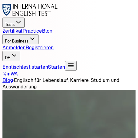
Tests
Zertifikat
Practice
Blog
For Business
Anmelden
Registrieren
DE
Englischtest starten
Starten
𝕏
in
WA
Blog
·
Englisch für Lebenslauf, Karriere, Studium und
Auswanderung