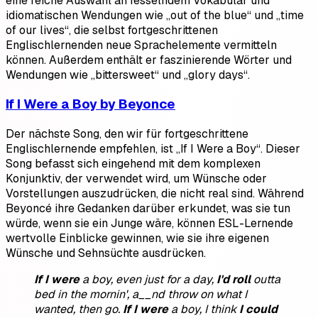
eine reiche Auswahl an fesselndem Vokabular und
idiomatischen Wendungen wie „out of the blue“ und „time
of our lives“, die selbst fortgeschrittenen
Englischlernenden neue Sprachelemente vermitteln
können. Außerdem enthält er faszinierende Wörter und
Wendungen wie „bittersweet“ und „glory days“.
If I Were a Boy by Beyonce
Der nächste Song, den wir für fortgeschrittene
Englischlernende empfehlen, ist „If I Were a Boy“. Dieser
Song befasst sich eingehend mit dem komplexen
Konjunktiv, der verwendet wird, um Wünsche oder
Vorstellungen auszudrücken, die nicht real sind. Während
Beyoncé ihre Gedanken darüber erkundet, was sie tun
würde, wenn sie ein Junge wäre, können ESL-Lernende
wertvolle Einblicke gewinnen, wie sie ihre eigenen
Wünsche und Sehnsüchte ausdrücken.
If I were
a boy, even just for a day,
I'd roll
outta
bed in the mornin', a__nd throw on what I
wanted, then go.
If I were
a boy,
I think
I could