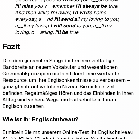
I'll miss
you, r__emember
I'll always be
true.
And then while I'm away,
I'll write
home
everyday, a__nd
I'll send
all my loving to you,
a__ll my loving
I will send
to you, a__ll my
loving, d__arling,
I'll be
true
Fazit
Die oben genannten Songs bieten eine vielfältige
Bandbreite an neuem Vokabular und wesentlichen
Grammatikprinzipien und sind damit eine wertvolle
Ressource, um Ihre Englischkenntnisse zu verbessern –
ganz gleich, auf welchem Niveau Sie sich derzeit
befinden. Regelmäßiges Hören und das Einbinden in Ihren
Alltag sind sichere Wege, um Fortschritte in Ihrem
Englisch zu sehen.
Wie ist Ihr Englischniveau?
Ermitteln Sie mit unserem Online-Test Ihr Englischniveau
A1, A2, B1, B2, C1 oder C2 und erhalten Sie Ihr Englisch-