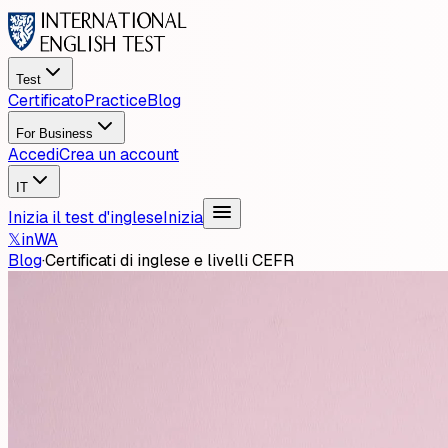
Test
Certificato
Practice
Blog
For Business
Accedi
Crea un account
IT
Inizia il test d'inglese
Inizia
𝕏
in
WA
Blog
·
Certificati di inglese e livelli CEFR