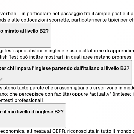
 verbali – in particolare nel passaggio tra il simple past e il
nds e alle collocazioni scorrette, particolarmente tipici per chi
 mirato al livello B2?
i testi specialistici in inglese e usa piattaforme di apprendim
lish Test può inoltre mostrarti in quali aree restano progressi 
r chi impara l'inglese partendo dall'italiano al livello B2?
 esistono tante parole che si assomigliano o si scrivono in mod
iano: che percepisce con facilità) oppure *actually* (inglese: i
testi professionali.
 il mio livello di inglese B2?
e economica, allineata al CEFR, riconosciuta in tutto il mondo 