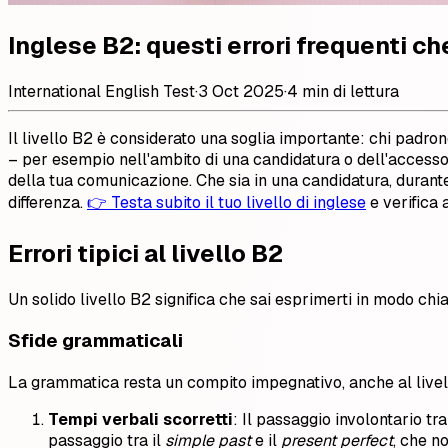
Inglese B2: questi errori frequenti c
International English Test
·
3 Oct 2025
·
4 min di lettura
Il livello B2 è considerato una soglia importante: chi padrone
– per esempio nell'ambito di una candidatura o dell'accesso a
della tua comunicazione. Che sia in una candidatura, durante 
differenza.
👉 Testa subito il tuo livello di inglese
e verifica 
Errori tipici al livello B2
Un solido livello B2 significa che sai esprimerti in modo ch
Sfide grammaticali
La grammatica resta un compito impegnativo, anche al livell
Tempi verbali scorretti
: Il passaggio involontario tr
passaggio tra il
simple past
e il
present perfect
, che no