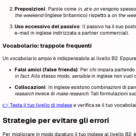
Preposizioni
: Parole come
in
,
at
e
on
vengono spesso c
the weekend
(inglese britannico) rispetto a
on the we
Uso eccessivo del passivo
: Il passivo ha il suo po
e-mail in inglese indirizzata a partner commerciali.
Vocabolario: trappole frequenti
Un vocabolario ampio è indispensabile al livello B2. Eppure
Falsi amici (false friends)
: Per chi impara partendo 
in fact
. Allo stesso modo,
sensible
in inglese non vuol 
Collocazioni
: In inglese esistono combinazioni di par
research
invece di
make research
. Tali formulazioni s
👉 Testa il tuo livello di inglese
e verifica se il tuo vocabola
Strategie per evitare gli errori
Per migliorare in modo duraturo il tuo inglese al livello B2, è