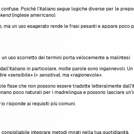
onfuse. Poiché l'italiano segue logiche diverse per le prepos
ekend
(inglese americano).
sto, ma un uso esagerato rende le frasi pesanti e appare poco 
 un uso scorretto dei termini porta velocemente a malintesi:
dall'italiano in particolare, molte parole sono ingannevoli. Un
dire «sensibile» (=
sensitive
), ma «ragionevole».
ole fisse che non possono essere tradotte letteralmente dall'it
uonano poco naturali per i madrelingua e possono lasciare un'
rio risponde ai requisiti più comuni.
 consigliabile integrare metodi mirati nella tua quotidianità.