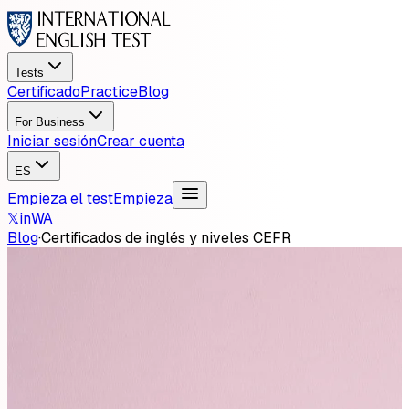
Tests
Certificado
Practice
Blog
For Business
Iniciar sesión
Crear cuenta
ES
Empieza el test
Empieza
𝕏
in
WA
Blog
·
Certificados de inglés y niveles CEFR