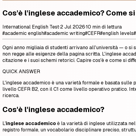
Cos'è l'inglese accademico? Come si 
International English Test
·
2 Jul 2026
·
10 min di lettura
#
academic english
#
academic writing
#
CEFR
#
english levels
#
Ogni anno migliaia di studenti arrivano all'università — o si
non regge alle esigenze della pagina scritta. L'inglese accad
citazione e i suoi schemi retorici. Capire cos'è e come si di
QUICK ANSWER
L'inglese accademico è una varietà formale e basata sulle prov
livello CEFR B2, con il C1 come livello operativo pratico. Int
ricerca.
Cos'è l'inglese accademico?
L'
inglese accademico
è la varietà di inglese utilizzata ne
registro formale, un vocabolario disciplinare preciso, strutt