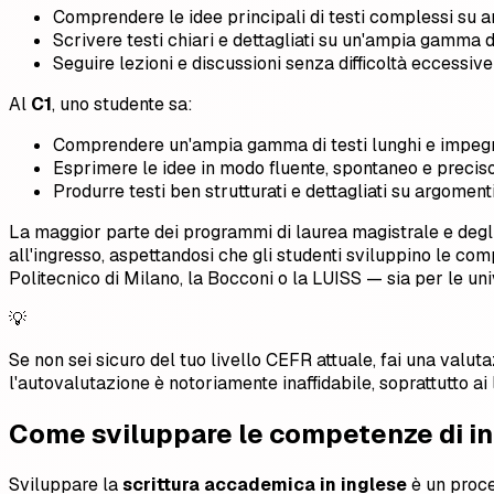
Comprendere le idee principali di testi complessi su ar
Scrivere testi chiari e dettagliati su un'ampia gamma 
Seguire lezioni e discussioni senza difficoltà eccessive
Al
C1
, uno studente sa:
Comprendere un'ampia gamma di testi lunghi e impegnati
Esprimere le idee in modo fluente, spontaneo e precis
Produrre testi ben strutturati e dettagliati su argomen
La maggior parte dei programmi di laurea magistrale e degli
all'ingresso, aspettandosi che gli studenti sviluppino le co
Politecnico di Milano, la Bocconi o la LUISS — sia per le uni
💡
Se non sei sicuro del tuo livello CEFR attuale, fai una valu
l'autovalutazione è notoriamente inaffidabile, soprattutto ai
Come sviluppare le competenze di i
Sviluppare la
scrittura accademica in inglese
è un proce