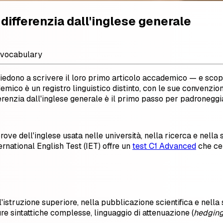
differenzia dall'inglese generale
vocabulary
 siedono a scrivere il loro primo articolo accademico — e scop
emico è un registro linguistico distinto, con le sue convenzion
fferenzia dall'inglese generale è il primo passo per padroneggi
e dell'inglese usata nelle università, nella ricerca e nella sc
ernational English Test (IET) offre un
test C1 Advanced
che cer
ll'istruzione superiore, nella pubblicazione scientifica e nella
ure sintattiche complesse, linguaggio di attenuazione (
hedgin