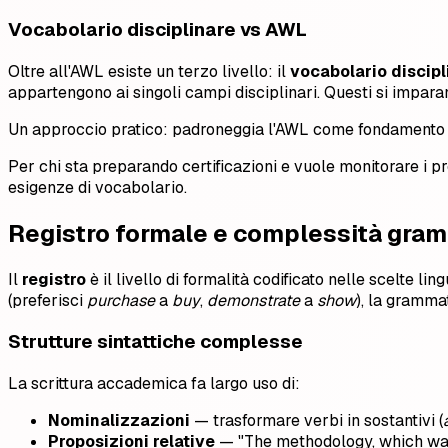
Vocabolario disciplinare vs AWL
Oltre all'AWL esiste un terzo livello: il
vocabolario discipl
appartengono ai singoli campi disciplinari. Questi si imparano 
Un approccio pratico: padroneggia l'AWL come fondamento univ
Per chi sta preparando certificazioni e vuole monitorare i pr
esigenze di vocabolario.
Registro formale e complessità gra
Il
registro
è il livello di formalità codificato nelle scelte l
(preferisci
purchase
a
buy
,
demonstrate
a
show
), la gramma
Strutture sintattiche complesse
La scrittura accademica fa largo uso di:
Nominalizzazioni
— trasformare verbi in sostantivi (
Proposizioni relative
— "The methodology, which was