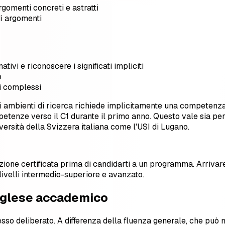
gomenti concreti e astratti
di argomenti
vi e riconoscere i significati impliciti
o
ti complessi
 ambienti di ricerca richiede implicitamente una competenza C
mpetenze verso il C1 durante il primo anno. Questo vale sia pe
versità della Svizzera italiana come l'USI di Lugano.
tazione certificata prima di candidarti a un programma. Arriva
 livelli intermedio-superiore e avanzato.
nglese accademico
sso deliberato. A differenza della fluenza generale, che può 