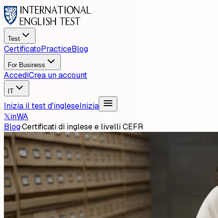
Test
Certificato
Practice
Blog
For Business
Accedi
Crea un account
IT
Inizia il test d'inglese
Inizia
𝕏
in
WA
Blog
·
Certificati di inglese e livelli CEFR