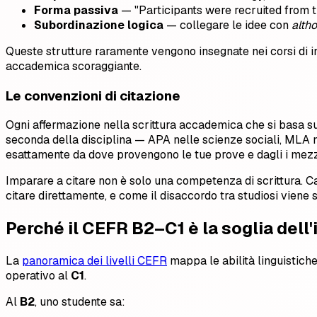
Forma passiva
— "Participants were recruited from th
Subordinazione logica
— collegare le idee con
alth
Queste strutture raramente vengono insegnate nei corsi di 
accademica scoraggiante.
Le convenzioni di citazione
Ogni affermazione nella scrittura accademica che si basa su 
seconda della disciplina — APA nelle scienze sociali, MLA n
esattamente da dove provengono le tue prove e dagli i mezzi
Imparare a citare non è solo una competenza di scrittura. Ca
citare direttamente, e come il disaccordo tra studiosi viene
Perché il CEFR B2–C1 è la soglia del
La
panoramica dei livelli CEFR
mappa le abilità linguistiche
operativo al
C1
.
Al
B2
, uno studente sa: