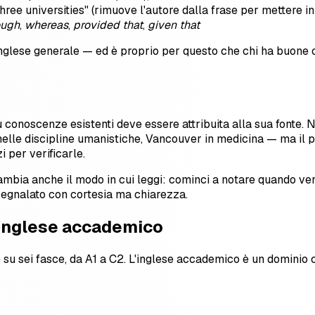
ree universities" (rimuove l'autore dalla frase per mettere in
ough
,
whereas
,
provided that
,
given that
inglese generale — ed è proprio per questo che chi ha buone
conoscenze esistenti deve essere attribuita alla sua fonte. N
elle discipline umanistiche, Vancouver in medicina — ma il pr
 per verificarle.
mbia anche il modo in cui leggi: cominci a notare quando veng
 segnalato con cortesia ma chiarezza.
l'inglese accademico
 su sei fasce, da A1 a C2. L'inglese accademico è un dominio 