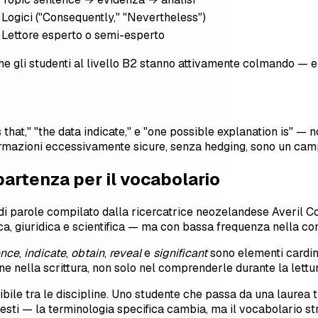
Logici ("Consequently," "Nevertheless")
Lettore esperto o semi-esperto
 gli studenti al livello B2 stanno attivamente colmando — e c
 that," "the data indicate," e "one possible explanation is" 
 affermazioni eccessivamente sicure, senza hedging, sono un ca
partenza per il vocabolario
di parole compilato dalla ricercatrice neozelandese Averil C
a, giuridica e scientifica — ma con bassa frequenza nella co
nce
,
indicate
,
obtain
,
reveal
e
significant
sono elementi cardin
one nella scrittura, non solo nel comprenderle durante la lettur
ibile tra le discipline. Uno studente che passa da una laurea 
esti — la terminologia specifica cambia, ma il vocabolario st