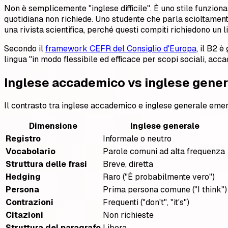
Non è semplicemente "inglese difficile". È uno stile funzion
quotidiana non richiede. Uno studente che parla scioltamente
una rivista scientifica, perché questi compiti richiedono un
Secondo il
framework CEFR del Consiglio d'Europa
, il B2 
lingua "in modo flessibile ed efficace per scopi sociali, acca
Inglese accademico vs inglese genera
Il contrasto tra inglese accademico e inglese generale emerg
Dimensione
Inglese generale
Registro
Informale o neutro
Vocabolario
Parole comuni ad alta frequenza
Struttura delle frasi
Breve, diretta
Hedging
Raro ("È probabilmente vero")
Persona
Prima persona comune ("I think")
Contrazioni
Frequenti ("don't", "it's")
Citazioni
Non richieste
Struttura del paragrafo
Libera