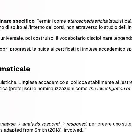
inare specifico
. Termini come
eteroschedasticità
(statistica)
di solito all'interno dei corsi, non attraverso lo studio dell'i
ersale, poi costruisci il vocabolario disciplinare leggendo a
opri progressi, la guida ai certificati di inglese accademico sp
mmaticale
inguistiche. L'inglese accademico si colloca stabilmente all'es
tica (preferisci le nominalizzazioni come
the investigation of
analyse → analysis
,
respond → response
) per creare uno stil
 adapted from Smith (2018), involved…"