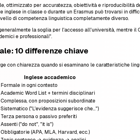
ale, ottimizzato per accuratezza, obiettività e riproducibilit
 inglese in classe o durante un Erasmus può trovarsi in diffi
 livello di competenza linguistica completamente diverso.
è generalmente la soglia per l'accesso all'università, mentre il
demici e professionali".
le: 10 differenze chiave
e con chiarezza quando si esaminano le caratteristiche lingui
Inglese accademico
Formale in ogni contesto
Academic Word List + termini disciplinari
Complessa, con proposizioni subordinate
Sistematico ("L'evidenza suggerisce che…")
Terza persona o passivo preferiti
Assenti ("do not", "it is")
Obbligatorie (APA, MLA, Harvard, ecc.)
Topic sentence → evidenza → analisi