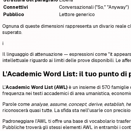
Connettivi
Conversazionali ("So," "Anyway")
Pubblico
Lettore generico
Ognuna di queste dimensioni rappresenta un divario reale che
superato.
ℹ️
Il linguaggio di attenuazione — espressioni come "it appears
intellettuale riguardo ai limiti delle prove disponibili. Le
L'Academic Word List: il tuo punto di 
L'
Academic Word List (AWL)
è un insieme di 570 famiglie 
frequenza nei testi accademici di area umanistica, economic
Parole come
analyse
,
assume
,
concept
,
derive
,
establish
,
he
riconoscerà quasi tutte. La sfida sta nell'usarle con precisi
Padroneggiare l'AWL ti offre una base di vocabolario trasfer
Pubbliche troverà gli stessi elementi AWL in entrambi i cont