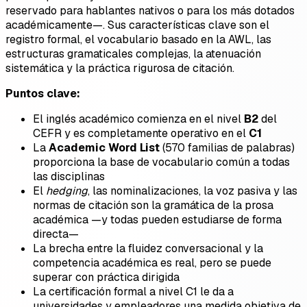
reservado para hablantes nativos o para los más dotados
académicamente—. Sus características clave son el
registro formal, el vocabulario basado en la AWL, las
estructuras gramaticales complejas, la atenuación
sistemática y la práctica rigurosa de citación.
Puntos clave:
El inglés académico comienza en el nivel
B2
del
CEFR y es completamente operativo en el
C1
La
Academic Word List
(570 familias de palabras)
proporciona la base de vocabulario común a todas
las disciplinas
El
hedging
, las nominalizaciones, la voz pasiva y las
normas de citación son la gramática de la prosa
académica —y todas pueden estudiarse de forma
directa—
La brecha entre la fluidez conversacional y la
competencia académica es real, pero se puede
superar con práctica dirigida
La certificación formal a nivel C1 le da a
universidades y empleadores una medida objetiva de