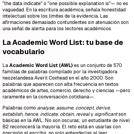
"the data indicate" o "one possible explanation is"— no es
vaguedad. En la escritura académica, señala honestidad
intelectual sobre los límites de la evidencia. Las
afirmaciones demasiado contundentes sin atenuación son
una señal de alerta para los lectores académicos.
La Academic Word List: tu base de
vocabulario
La
Academic Word List (AWL)
es un conjunto de 570
familias de palabras compilado por la investigadora
neozelandesa Averil Coxhead en el año 2000. Son
palabras que aparecen con alta frecuencia en textos
académicos de artes, comercio, derecho y ciencias —pero
raramente en la conversación cotidiana—.
Palabras como
analyse
,
assume
,
concept
,
derive
,
establish
,
hence
,
indicate
,
obtain
,
reveal
y
significant
son
básicas en la AWL. No son oscuras; un estudiante de nivel
B2 reconocerá la mayoría. El reto está en usarlas con
precisión al escribir, no solo entenderlas al leer.