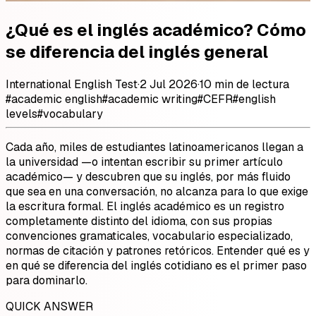
¿Qué es el inglés académico? Cómo
se diferencia del inglés general
International English Test
·
2 Jul 2026
·
10 min de lectura
#
academic english
#
academic writing
#
CEFR
#
english
levels
#
vocabulary
Cada año, miles de estudiantes latinoamericanos llegan a
la universidad —o intentan escribir su primer artículo
académico— y descubren que su inglés, por más fluido
que sea en una conversación, no alcanza para lo que exige
la escritura formal. El inglés académico es un registro
completamente distinto del idioma, con sus propias
convenciones gramaticales, vocabulario especializado,
normas de citación y patrones retóricos. Entender qué es y
en qué se diferencia del inglés cotidiano es el primer paso
para dominarlo.
QUICK ANSWER