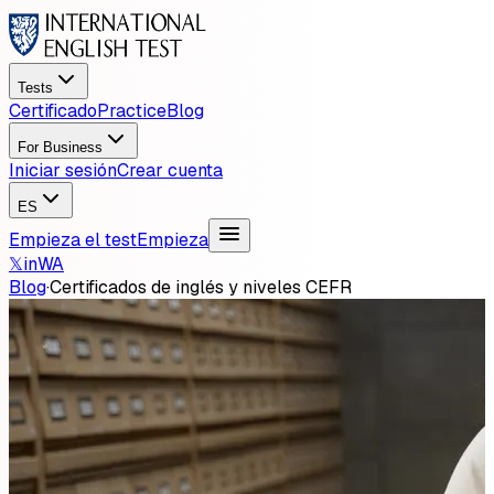
Tests
Certificado
Practice
Blog
For Business
Iniciar sesión
Crear cuenta
ES
Empieza el test
Empieza
𝕏
in
WA
Blog
·
Certificados de inglés y niveles CEFR