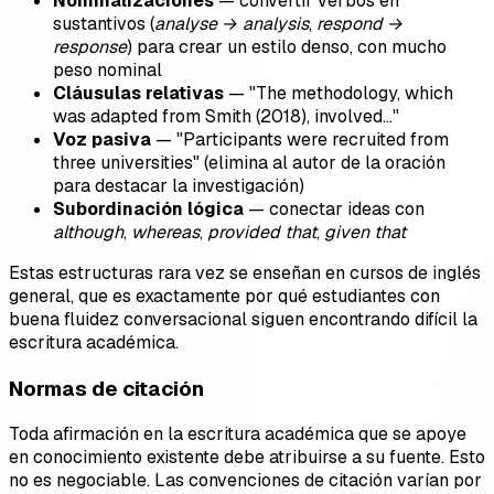
Nominalizaciones
— convertir verbos en
sustantivos (
analyse → analysis
,
respond →
response
) para crear un estilo denso, con mucho
peso nominal
Cláusulas relativas
— "The methodology, which
was adapted from Smith (2018), involved…"
Voz pasiva
— "Participants were recruited from
three universities" (elimina al autor de la oración
para destacar la investigación)
Subordinación lógica
— conectar ideas con
although
,
whereas
,
provided that
,
given that
Estas estructuras rara vez se enseñan en cursos de inglés
general, que es exactamente por qué estudiantes con
buena fluidez conversacional siguen encontrando difícil la
escritura académica.
Normas de citación
Toda afirmación en la escritura académica que se apoye
en conocimiento existente debe atribuirse a su fuente. Esto
no es negociable. Las convenciones de citación varían por