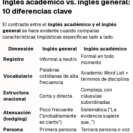
Inglés académico vs. inglés general:
10 diferencias clave
El contraste entre el
inglés académico y el inglés
general
se hace evidente cuando comparas
características lingüísticas específicas lado a lado.
Dimensión
Inglés general
Inglés académico
Formal en todo
Registro
Informal a neutro
momento
Palabras
Academic Word List +
Vocabulario
cotidianas de alta
términos de disciplina
frecuencia
Compleja, con
Estructura
Corta y directa
cláusulas
oracional
subordinadas
Poco frecuente
Sistemática ("La
Atenuación
("probablemente
evidencia sugiere
(hedging)
es cierto")
que…")
Persona
Primera persona
Tercera persona o voz