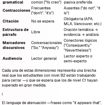
gramatical
común ("Yo creo")
pasiva preferida
Frecuentes
Ausentes ("do not", "it
Contracciones
("don't", "it's")
is")
Obligatoria (APA,
Citación
No se espera
MLA, Vancouver, etc.)
Estructura de
Oración temática →
Libre
párrafo
evidencia → análisis
Conectores lógicos
Marcadores
Conversacionales
("Consequently,"
discursivos
("So," "Anyway")
"Nevertheless")
Lector experto o
Audiencia
Lector general
semi-experto
Cada una de estas dimensiones representa una brecha
real que los estudiantes con nivel B2 están trabajando
para cerrar —y que se espera que los de nivel C1 hayan
superado en gran medida.
ℹ️
El lenguaje de atenuación —frases como "it appears that",