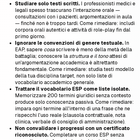
Studiare solo testi scritti.
I professionisti medici e
legali spesso trascurano l'interazione orale —
consultazioni con i pazienti, argomentazioni in aula
— finché non è troppo tardi. Come rimediare: includi
corpora orali autentici e attività di role-play fin dal
primo giorno.
Ignorare le convenzioni di genere testuale.
In
EAP, sapere
cosa
scrivere è meno della metà della
battaglia; conoscere la
struttura e il tono
attesi di
un'argomentazione accademica è altrettanto
fondamentale. Come rimediare: studia testi modello
della tua disciplina target, non solo liste di
vocabolario accademico generale.
Trattare il vocabolario ESP come liste isolate.
Memorizzare 200 termini giuridici senza contesto
produce solo conoscenza passiva. Come rimediare:
impara ogni termine all'interno di una frase che ne
rispecchi l'uso reale (clausola contrattuale, nota
clinica, verbale di consiglio di amministrazione).
Non convalidare i progressi con un certificato
riconosciuto.
Completare un corso ESP senza