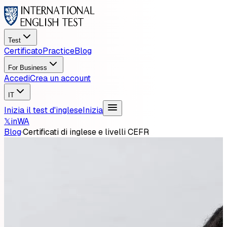
Test
Certificato
Practice
Blog
For Business
Accedi
Crea un account
IT
Inizia il test d'inglese
Inizia
𝕏
in
WA
Blog
·
Certificati di inglese e livelli CEFR