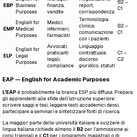
B2 –
EBP
Business
finanza,
report,
C1
Purposes
vendite
corrispondenza
Terminologia
English for
Medici,
clinica,
B2 –
EMP
Medical
infermieri,
comunicazione
C1
Purposes
farmacisti
con i pazienti
Avvocati,
Linguaggio
English for
praticanti
contrattuale,
C1 –
ELP
Legal
legali,
discorso
C2
Purposes
compliance
giuridico, statuti
EAP — English for Academic Purposes
L'EAP
è probabilmente la branca ESP più diffusa. Prepara
gli apprendenti alle sfide dell'istruzione superiore:
scrivere saggi e tesi, leggere testi accademici densi,
partecipare a seminari e sintetizzare fonti di ricerca.
La maggior parte delle università italiane e svizzere di
lingua italiana richiede almeno il
B2
per l'ammissione ai
corsi triennali e il
C1
per i programmi magistrali o di