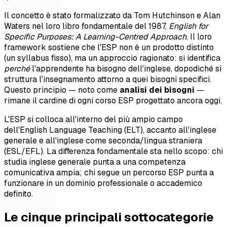
Il concetto è stato formalizzato da Tom Hutchinson e Alan
Waters nel loro libro fondamentale del 1987,
English for
Specific Purposes: A Learning-Centred Approach
. Il loro
framework sostiene che l'ESP non è un prodotto distinto
(un syllabus fisso), ma un approccio ragionato: si identifica
perché
l'apprendente ha bisogno dell'inglese, dopodiché si
struttura l'insegnamento attorno a quei bisogni specifici.
Questo principio — noto come
analisi dei bisogni
—
rimane il cardine di ogni corso ESP progettato ancora oggi.
L'ESP si colloca all'interno del più ampio campo
dell'English Language Teaching (ELT), accanto all'inglese
generale e all'inglese come seconda/lingua straniera
(ESL/EFL). La differenza fondamentale sta nello scopo: chi
studia inglese generale punta a una competenza
comunicativa ampia; chi segue un percorso ESP punta a
funzionare in un dominio professionale o accademico
definito.
Le cinque principali sottocategorie