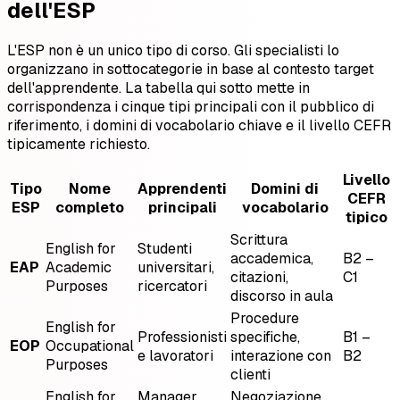
dell'ESP
L'ESP non è un unico tipo di corso. Gli specialisti lo
organizzano in sottocategorie in base al contesto target
dell'apprendente. La tabella qui sotto mette in
corrispondenza i cinque tipi principali con il pubblico di
riferimento, i domini di vocabolario chiave e il livello CEFR
tipicamente richiesto.
Livello
Tipo
Nome
Apprendenti
Domini di
CEFR
ESP
completo
principali
vocabolario
tipico
Scrittura
English for
Studenti
accademica,
B2 –
EAP
Academic
universitari,
citazioni,
C1
Purposes
ricercatori
discorso in aula
Procedure
English for
Professionisti
specifiche,
B1 –
EOP
Occupational
e lavoratori
interazione con
B2
Purposes
clienti
English for
Manager,
Negoziazione,