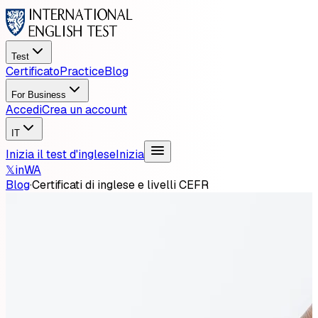
Test
Certificato
Practice
Blog
For Business
Accedi
Crea un account
IT
Inizia il test d'inglese
Inizia
𝕏
in
WA
Blog
·
Certificati di inglese e livelli CEFR