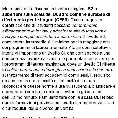
Molte università fissano un livello di inglese
B2 o
superiore
sulla scala del
Quadro comune europeo di
riferimento per le lingue (CEFR)
. Questo requisito
garantisce che gli studenti possano
comprendere
efficacemente le lezioni, partecipare alle discussioni e
svolgere compiti di scrittura accademica
. Il livello B2,
considerato intermedio, è il minimo per la maggior parte
dei programmi di laurea triennale. Alcuni corsi selettivi o
intensivi impongono un livello C1, che corrisponde a una
competenza avanzata. Questo è particolarmente vero per
i programmi di laurea magistrale, dove un livello C1 riflette
la
solida padronanza dell'inglese necessaria alla ricerca
e
al trattamento di testi accademici complessi. Il requisito
cresce con la complessità e l'intensità del corso.
Riconoscere queste norme aiuta gli studenti a pianificare e
a prepararsi con largo anticipo, evitando gli ostacoli
dell'ultimo minuto. Familiarizzare con la
scala CEFR
può
darti informazioni preziose sui livelli di competenza attesi
e sui requisiti delle diverse università.