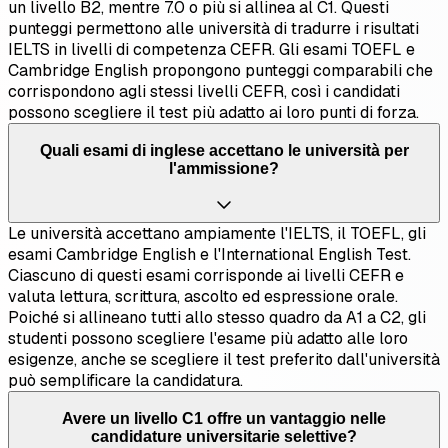
un livello B2, mentre 7.0 o più si allinea al C1. Questi
punteggi permettono alle università di tradurre i risultati
IELTS in livelli di competenza CEFR. Gli esami TOEFL e
Cambridge English propongono punteggi comparabili che
corrispondono agli stessi livelli CEFR, così i candidati
possono scegliere il test più adatto ai loro punti di forza.
Quali esami di inglese accettano le università per
l'ammissione?
Le università accettano ampiamente l'IELTS, il TOEFL, gli
esami Cambridge English e l'International English Test.
Ciascuno di questi esami corrisponde ai livelli CEFR e
valuta lettura, scrittura, ascolto ed espressione orale.
Poiché si allineano tutti allo stesso quadro da A1 a C2, gli
studenti possono scegliere l'esame più adatto alle loro
esigenze, anche se scegliere il test preferito dall'università
può semplificare la candidatura.
Avere un livello C1 offre un vantaggio nelle
candidature universitarie selettive?