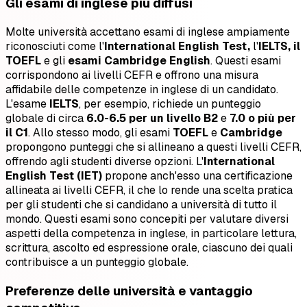
Gli esami di inglese più diffusi
Molte università accettano esami di inglese ampiamente
riconosciuti come l'
International English Test,
l'
IELTS, il
TOEFL
e gli
esami Cambridge English
. Questi esami
corrispondono ai livelli CEFR e offrono una misura
affidabile delle competenze in inglese di un candidato.
L'esame
IELTS
, per esempio, richiede un punteggio
globale di circa
6.0-6.5 per un livello B2
e
7.0 o più per
il C1
. Allo stesso modo, gli esami
TOEFL
e
Cambridge
propongono punteggi che si allineano a questi livelli CEFR,
offrendo agli studenti diverse opzioni. L'
International
English Test (IET)
propone anch'esso una certificazione
allineata ai livelli CEFR, il che lo rende una scelta pratica
per gli studenti che si candidano a università di tutto il
mondo. Questi esami sono concepiti per valutare diversi
aspetti della competenza in inglese, in particolare lettura,
scrittura, ascolto ed espressione orale, ciascuno dei quali
contribuisce a un punteggio globale.
Preferenze delle università e vantaggio