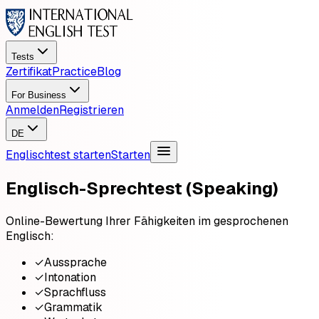
Tests
Zertifikat
Practice
Blog
For Business
Anmelden
Registrieren
DE
Englischtest starten
Starten
Englisch-Sprechtest (Speaking)
Online-Bewertung Ihrer Fähigkeiten im gesprochenen
Englisch:
✓
Aussprache
✓
Intonation
✓
Sprachfluss
✓
Grammatik