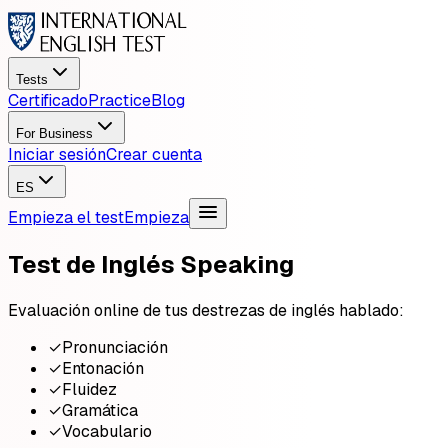
Tests
Certificado
Practice
Blog
For Business
Iniciar sesión
Crear cuenta
ES
Empieza el test
Empieza
Test de Inglés Speaking
Evaluación online de tus destrezas de inglés hablado:
✓
Pronunciación
✓
Entonación
✓
Fluidez
✓
Gramática
✓
Vocabulario