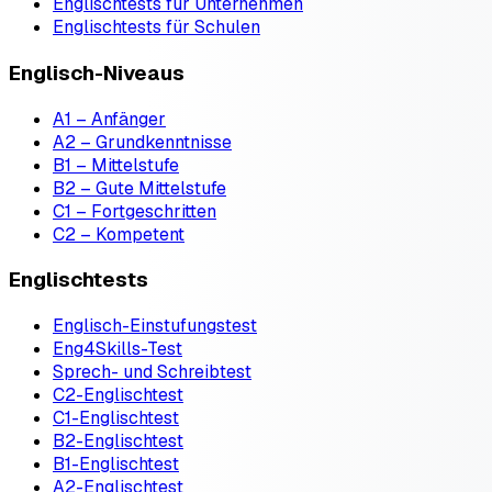
Englischtests für Unternehmen
Englischtests für Schulen
Englisch-Niveaus
A1 – Anfänger
A2 – Grundkenntnisse
B1 – Mittelstufe
B2 – Gute Mittelstufe
C1 – Fortgeschritten
C2 – Kompetent
Englischtests
Englisch-Einstufungstest
Eng4Skills-Test
Sprech- und Schreibtest
C2-Englischtest
C1-Englischtest
B2-Englischtest
B1-Englischtest
A2-Englischtest