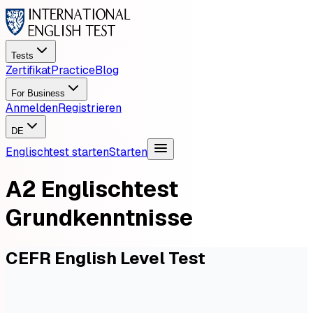
Tests
Zertifikat
Practice
Blog
For Business
Anmelden
Registrieren
DE
Englischtest starten
Starten
A2 Englischtest
Grundkenntnisse
CEFR English Level Test