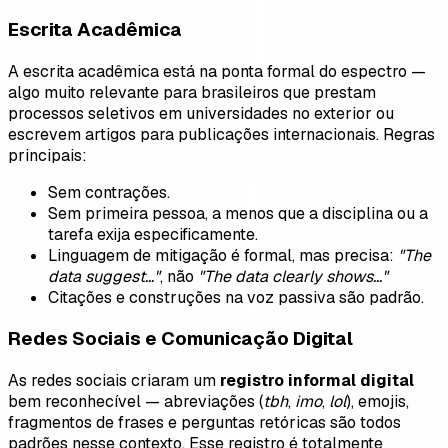
Escrita Acadêmica
A escrita acadêmica está na ponta formal do espectro —
algo muito relevante para brasileiros que prestam
processos seletivos em universidades no exterior ou
escrevem artigos para publicações internacionais. Regras
principais:
Sem contrações.
Sem primeira pessoa, a menos que a disciplina ou a
tarefa exija especificamente.
Linguagem de mitigação é formal, mas precisa:
"The
data suggest…"
, não
"The data clearly shows…"
Citações e construções na voz passiva são padrão.
Redes Sociais e Comunicação Digital
As redes sociais criaram um
registro informal digital
bem reconhecível — abreviações (
tbh
,
imo
,
lol
), emojis,
fragmentos de frases e perguntas retóricas são todos
padrões nesse contexto. Esse registro é totalmente