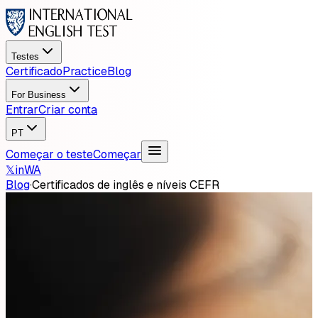
Testes
Certificado
Practice
Blog
For Business
Entrar
Criar conta
PT
Começar o teste
Começar
𝕏
in
WA
Blog
·
Certificados de inglês e níveis CEFR