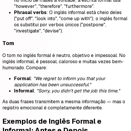
no início de frases à vontade; a escrita formal usa
"however", "therefore", "furthermore".
Phrasal verbs
: O inglês informal está cheio deles
("put off", "look into", "come up with"); o inglês formal
os substitui por verbos únicos ("postpone",
"investigate", "devise").
Tom
O tom no inglês formal é neutro, objetivo e impessoal. No
inglês informal, é pessoal, caloroso e muitas vezes bem-
humorado. Compare:
Formal
:
"We regret to inform you that your
application has been unsuccessful."
Informal
:
"Sorry, you didn't get the job this time."
As duas frases transmitem a mesma informação — mas o
registro emocional é completamente diferente.
Exemplos de Inglês Formal e
Informal: Antes e Depois