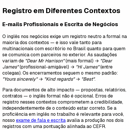
Registro em Diferentes Contextos
E-mails Profissionais e Escrita de Negócios
O inglês nos negócios exige um registro neutro a formal na
maioria dos contextos — e isso vale tanto para
multinacionais com escritório no Brasil quanto para quem
se comunica com parceiros no exterior. As saudações
variam de
"Dear Mr Harrison"
(mais formal) →
"Dear
James"
(profissional-amigável) →
"Hi James"
(entre
colegas). Os encerramentos seguem o mesmo padrão:
"Yours sincerely"
→
"Kind regards"
→
"Best"
.
Para documentos de alto impacto — propostas, relatórios,
contratos — o inglês formal não é opcional. Erros de
registro nesses contextos comprometem a credibilidade,
independentemente de o conteúdo estar correto. Se a
proficiência em inglês no trabalho é relevante para você,
nosso
exame de fala e escrita
avalia a produção nos dois
registros com uma pontuação alinhada ao CEFR.