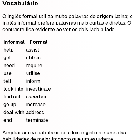
Vocabulário
O inglês formal utiliza muito palavras de origem latina; o
inglês informal prefere palavras mais curtas e diretas. O
contraste fica evidente ao ver os dois lado a lado.
Informal
Formal
help
assist
get
obtain
need
require
use
utilise
tell
inform
look into
investigate
find out
ascertain
go up
increase
deal with
address
end
terminate
Ampliar seu vocabulário nos dois registros é uma das
habilidades de maior impacto que um estudante