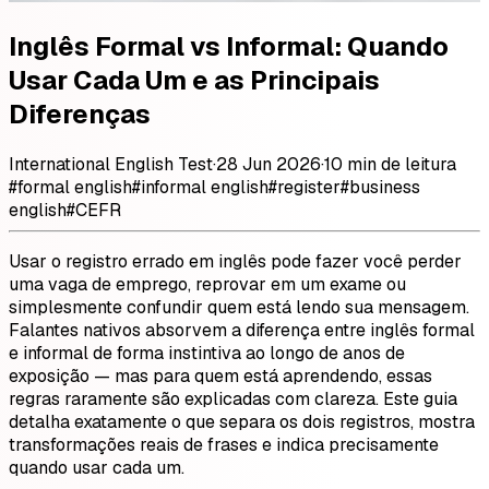
Inglês Formal vs Informal: Quando
Usar Cada Um e as Principais
Diferenças
International English Test
·
28 Jun 2026
·
10 min de leitura
#
formal english
#
informal english
#
register
#
business
english
#
CEFR
Usar o registro errado em inglês pode fazer você perder
uma vaga de emprego, reprovar em um exame ou
simplesmente confundir quem está lendo sua mensagem.
Falantes nativos absorvem a diferença entre inglês formal
e informal de forma instintiva ao longo de anos de
exposição — mas para quem está aprendendo, essas
regras raramente são explicadas com clareza. Este guia
detalha exatamente o que separa os dois registros, mostra
transformações reais de frases e indica precisamente
quando usar cada um.