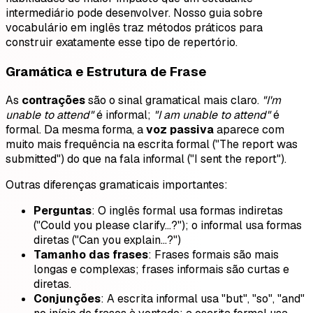
intermediário pode desenvolver. Nosso guia sobre
vocabulário em inglês traz métodos práticos para
construir exatamente esse tipo de repertório.
Gramática e Estrutura de Frase
As
contrações
são o sinal gramatical mais claro.
"I'm
unable to attend"
é informal;
"I am unable to attend"
é
formal. Da mesma forma, a
voz passiva
aparece com
muito mais frequência na escrita formal ("The report was
submitted") do que na fala informal ("I sent the report").
Outras diferenças gramaticais importantes:
Perguntas
: O inglês formal usa formas indiretas
("Could you please clarify…?"); o informal usa formas
diretas ("Can you explain…?")
Tamanho das frases
: Frases formais são mais
longas e complexas; frases informais são curtas e
diretas.
Conjunções
: A escrita informal usa "but", "so", "and"