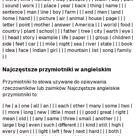
| sound | work | | | place | year | back | thing | name | | |
sentence | man | line | boy | farm | | | end | men | land |
home | hand | | | picture | air | animal | house | page | | |
letter | point | mother | answer | America | | | world | food |
country | plant | school | | | father | tree | city | earth | eye |
| | head | story | example | life | paper | | | group | children |
side | feet | car | | | mile | night | sea | river | state | | | book
| idea | face | Indian | girl | | | mountain | list | song | family
| |
Najczęstsze przymiotniki w angielskim
Przymiotniki to słowa używane do opisywania
rzeczowników lub zaimków. Najczęstsze angielskie
przymiotniki to:
| he | a | one | all | an | | | each | other | many | some | two |
| | more | long | new | little | most | | | good | great | right |
mean | old | | | any | same | three | small | another | | |
large | big | even | such | different | | | kind | still | high |
every | own | | | light | left | few | next | hard | | | both |