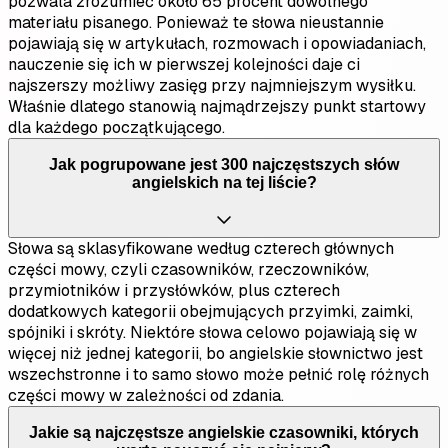
pozwala zrozumieć około 65 procent dowolnego
materiału pisanego. Ponieważ te słowa nieustannie
pojawiają się w artykułach, rozmowach i opowiadaniach,
nauczenie się ich w pierwszej kolejności daje ci
najszerszy możliwy zasięg przy najmniejszym wysiłku.
Właśnie dlatego stanowią najmądrzejszy punkt startowy
dla każdego początkującego.
Jak pogrupowane jest 300 najczęstszych słów
angielskich na tej liście?
Słowa są sklasyfikowane według czterech głównych
części mowy, czyli czasowników, rzeczowników,
przymiotników i przysłówków, plus czterech
dodatkowych kategorii obejmujących przyimki, zaimki,
spójniki i skróty. Niektóre słowa celowo pojawiają się w
więcej niż jednej kategorii, bo angielskie słownictwo jest
wszechstronne i to samo słowo może pełnić rolę różnych
części mowy w zależności od zdania.
Jakie są najczęstsze angielskie czasowniki, których