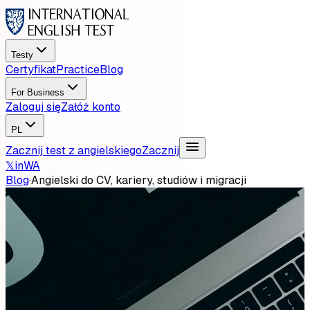
Testy
Certyfikat
Practice
Blog
For Business
Zaloguj się
Załóż konto
PL
Zacznij test z angielskiego
Zacznij
𝕏
in
WA
Blog
·
Angielski do CV, kariery, studiów i migracji