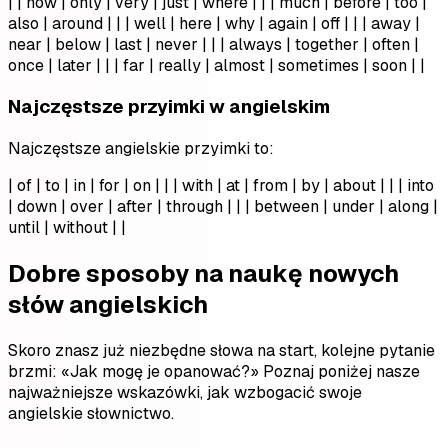
| | now | only | very | just | where | | | much | before | too |
also | around | | | well | here | why | again | off | | | away |
near | below | last | never | | | always | together | often |
once | later | | | far | really | almost | sometimes | soon | |
Najczęstsze przyimki w angielskim
Najczęstsze angielskie przyimki to:
| of | to | in | for | on | | | with | at | from | by | about | | | into
| down | over | after | through | | | between | under | along |
until | without | |
Dobre sposoby na naukę nowych
słów angielskich
Skoro znasz już niezbędne słowa na start, kolejne pytanie
brzmi: «Jak mogę je opanować?» Poznaj poniżej nasze
najważniejsze wskazówki, jak wzbogacić swoje
angielskie słownictwo.