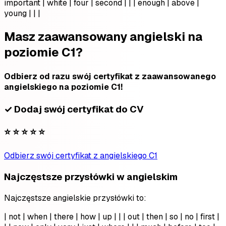
important | white | four | second | | | enough | above |
young | | |
Masz zaawansowany angielski na
poziomie C1?
Odbierz od razu swój certyfikat z zaawansowanego
angielskiego na poziomie C1!
✓ Dodaj swój certyfikat do CV
⭐ ⭐ ⭐ ⭐ ⭐
Odbierz swój certyfikat z angielskiego C1
Najczęstsze przysłówki w angielskim
Najczęstsze angielskie przysłówki to:
| not | when | there | how | up | | | out | then | so | no | first |