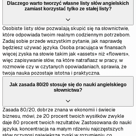
Dlaczego warto tworzyć własne listy słów angielskich
zamiast korzystać tylko ze stałej listy?
Osobiste listy słów pozwalają skupić się na słownictwie,
które odpowiada twoim realnym codziennym potrzebom.
Zadaj sobie przede wszystkim pytanie, jak naprawdę
będziesz używać języka. Osoba pracująca w finansach
więcej zyska na słowie takim jak «assets» niż «flowers»,
więc zapisywanie słów, na które natrafiasz w pracy, w
rozmowie czy w czytanych opowiadaniach, sprawia, że
twoja nauka pozostaje istotna i praktyczna.
Jak zasada 80/20 stosuje się do nauki angielskiego
słownictwa?
Zasada 80/20, dobrze znana w ekonomii i świecie
biznesu, mówi, że 20 procent twoich wysiłków zwykle
daje 80 procent twoich rezultatów. Zastosowana do nauki
języka, koncentracja na małym rdzeniu najczęstszych
słów przynosi największe zyski w rozumieniu, co