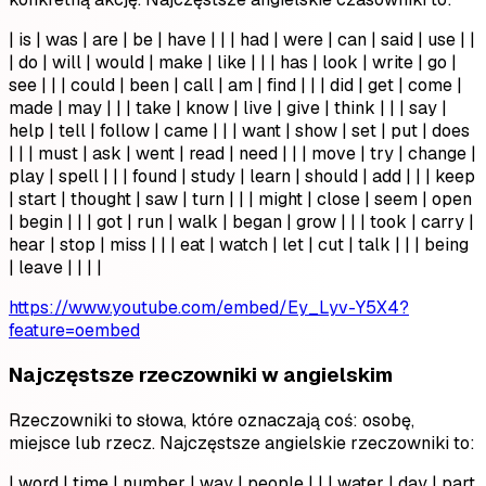
| is | was | are | be | have | | | had | were | can | said | use | |
| do | will | would | make | like | | | has | look | write | go |
see | | | could | been | call | am | find | | | did | get | come |
made | may | | | take | know | live | give | think | | | say |
help | tell | follow | came | | | want | show | set | put | does
| | | must | ask | went | read | need | | | move | try | change |
play | spell | | | found | study | learn | should | add | | | keep
| start | thought | saw | turn | | | might | close | seem | open
| begin | | | got | run | walk | began | grow | | | took | carry |
hear | stop | miss | | | eat | watch | let | cut | talk | | | being
| leave | | | |
https://www.youtube.com/embed/Ey_Lyv-Y5X4?
feature=oembed
Najczęstsze rzeczowniki w angielskim
Rzeczowniki to słowa, które oznaczają coś: osobę,
miejsce lub rzecz. Najczęstsze angielskie rzeczowniki to:
| word | time | number | way | people | | | water | day | part