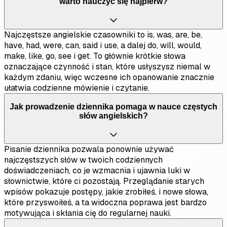
warto nauczyć się najpierw?
Najczęstsze angielskie czasowniki to is, was, are, be,
have, had, were, can, said i use, a dalej do, will, would,
make, like, go, see i get. To głównie krótkie słowa
oznaczające czynność i stan, które usłyszysz niemal w
każdym zdaniu, więc wczesne ich opanowanie znacznie
ułatwia codzienne mówienie i czytanie.
Jak prowadzenie dziennika pomaga w nauce częstych
słów angielskich?
Pisanie dziennika pozwala ponownie używać
najczęstszych słów w twoich codziennych
doświadczeniach, co je wzmacnia i ujawnia luki w
słownictwie, które ci pozostają. Przeglądanie starych
wpisów pokazuje postępy, jakie zrobiłeś, i nowe słowa,
które przyswoiłeś, a ta widoczna poprawa jest bardzo
motywująca i skłania cię do regularnej nauki.