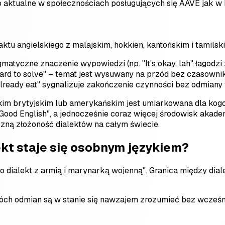
 aktualne w społecznościach posługujących się AAVE jak w k
taktu angielskiego z malajskim, hokkien, kantońskim i tamils
gmatyczne znaczenie wypowiedzi (np. "It's okay, lah" łagodzi
 hard to solve" – temat jest wysuwany na przód bez czasowni
 already eat" sygnalizuje zakończenie czynności bez odmiany
m brytyjskim lub amerykańskim jest umiarkowana dla kogoś,
ood English", a jednocześnie coraz więcej środowisk akade
czną złożoność dialektów na całym świecie.
kt staje się osobnym językiem?
 dialekt z armią i marynarką wojenną". Granica między diale
ch odmian są w stanie się nawzajem zrozumieć bez wcześni