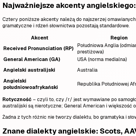
Najważniejsze akcenty angielskiego: 
Cztery poniższe akcenty należą do najszerzej omawianych 
gramatyczne i rdzeń słownictwa pozostają standardowe.
Akcent
Region
Południowa Anglia (odmia
Received Pronunciation (RP)
prestiżowa)
General American (GA)
USA (norma medialna)
Angielski australijski
Australia
Angielski
Republika Południowej Af
południowoafrykański
Rotyczność
– czyli to, czy /r/ jest wymawiane po samogłos
australijski są nierotyczne; General American i większość
Żadna z tych różnic nie tworzy dialektu, bo gramatyka i s
Znane dialekty angielskie: Scots, AAV