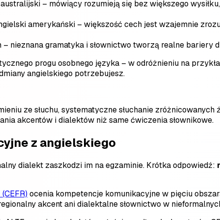
 australijski – mówiący rozumieją się bez większego wysiłku,
ngielski amerykański – większość cech jest wzajemnie zroz
sh – nieznana gramatyka i słownictwo tworzą realne bariery 
itycznego progu osobnego języka – w odróżnieniu na przykład
odmiany angielskiego potrzebujesz.
umieniu ze słuchu, systematyczne słuchanie zróżnicowanych 
ania akcentów i dialektów niż same ćwiczenia słownikowe.
cyjne z angielskiego
nalny dialekt zaszkodzi im na egzaminie. Krótka odpowiedź:
 (CEFR)
ocenia kompetencje komunikacyjne w pięciu obszarac
egionalny akcent ani dialektalne słownictwo w nieformalnych