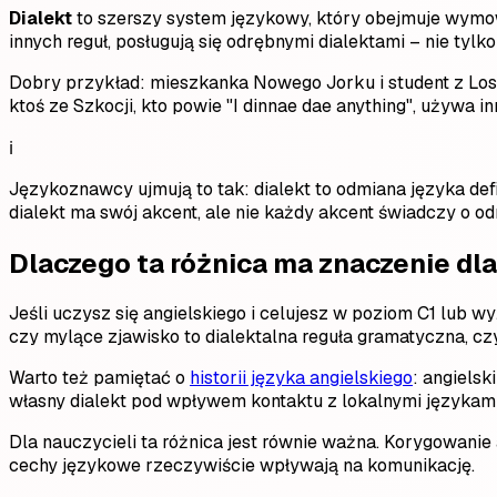
Dialekt
to szerszy system językowy, który obejmuje wym
innych reguł, posługują się odrębnymi dialektami – nie tylk
Dobry przykład: mieszkanka Nowego Jorku i student z Los 
ktoś ze Szkocji, kto powie "I dinnae dae anything", używa i
ℹ️
Językoznawcy ujmują to tak: dialekt to odmiana języka def
dialekt ma swój akcent, ale nie każdy akcent świadczy o o
Dlaczego ta różnica ma znaczenie dla
Jeśli uczysz się angielskiego i celujesz w poziom C1 lub w
czy mylące zjawisko to dialektalna reguła gramatyczna, cz
Warto też pamiętać o
historii języka angielskiego
: angielsk
własny dialekt pod wpływem kontaktu z lokalnymi językami. E
Dla nauczycieli ta różnica jest równie ważna. Korygowanie 
cechy językowe rzeczywiście wpływają na komunikację.