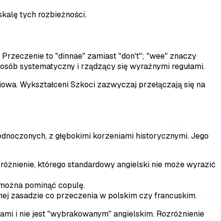
skalę tych rozbieżności.
Przeczenie to "dinnae" zamiast "don't"; "wee" znaczy
posób systematyczny i rządzący się wyraźnymi regułami.
ciowa. Wykształceni Szkoci zazwyczaj przełączają się na
ednoczonych, z głębokimi korzeniami historycznymi. Jego
óżnienie, którego standardowy angielski nie może wyrazić
y można pominąć copulę.
samej zasadzie co przeczenia w polskim czy francuskim.
mi i nie jest "wybrakowanym" angielskim. Rozróżnienie