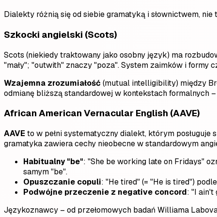
Dialekty różnią się od siebie gramatyką i słownictwem, nie
Szkocki angielski (Scots)
Scots (niekiedy traktowany jako osobny język) ma rozbudow
"mały"; "outwith" znaczy "poza". System zaimków i formy 
Wzajemna zrozumiałość
(mutual intelligibility) między
odmianę bliższą standardowej w kontekstach formalnych –
African American Vernacular English (AAVE)
AAVE
to w pełni systematyczny dialekt, którym posługuje
gramatyka zawiera cechy nieobecne w standardowym angi
Habitualny "be"
: "She be working late on Fridays" o
samym "be".
Opuszczanie copuli
: "He tired" (= "He is tired") 
Podwójne przeczenie z negative concord
: "I ain
Językoznawcy – od przełomowych badań Williama Labova z 