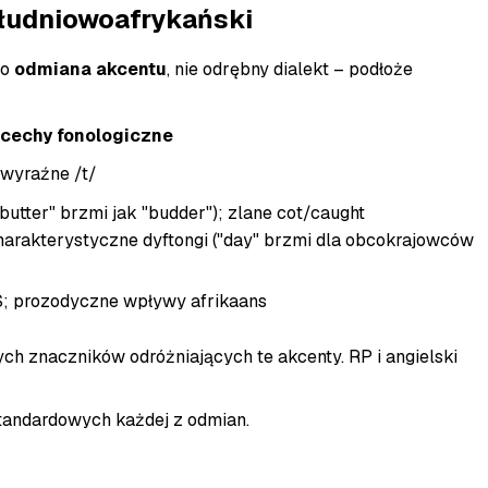
południowoafrykański
to
odmiana akcentu
, nie odrębny dialekt – podłoże
cechy fonologiczne
 wyraźne /t/
butter" brzmi jak "budder"); zlane cot/caught
arakterystyczne dyftongi ("day" brzmi dla obcokrajowców
S; prozodyczne wpływy afrikaans
tych znaczników odróżniających te akcenty. RP i angielski
standardowych każdej z odmian.