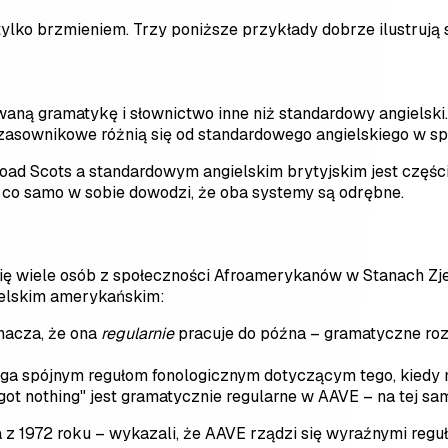
 tylko brzmieniem. Trzy poniższe przykłady dobrze ilustrują 
aną gramatykę i słownictwo inne niż standardowy angielski. 
czasownikowe różnią się od standardowego angielskiego w s
 Broad Scots a standardowym angielskim brytyjskim jest częś
 co samo w sobie dowodzi, że oba systemy są odrębne.
 się wiele osób z społeczności Afroamerykanów w Stanach Zj
elskim amerykańskim:
znacza, że ona
regularnie
pracuje do późna – gramatyczne rozr
podlega spójnym regułom fonologicznym dotyczącym tego, kied
't got nothing" jest gramatycznie regularne w AAVE – na tej 
1972 roku – wykazali, że AAVE rządzi się wyraźnymi reguła