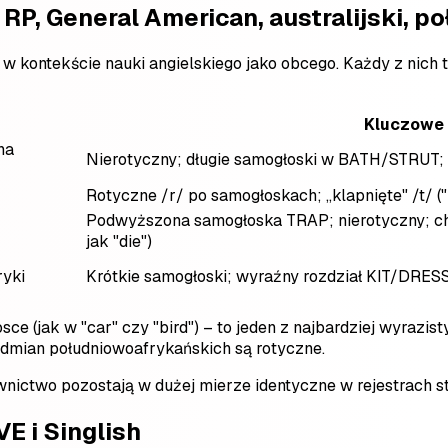
RP, General American, australijski, 
w kontekście nauki angielskiego jako obcego. Każdy z nich 
Kluczowe 
na
Nierotyczny; długie samogłoski w BATH/STRUT;
Rotyczne /r/ po samogłoskach; „klapnięte" /t/ ("
Podwyższona samogłoska TRAP; nierotyczny; ch
jak "die")
ryki
Krótkie samogłoski; wyraźny rozdział KIT/DRES
ce (jak w "car" czy "bird") – to jeden z najbardziej wyrazis
 odmian południowoafrykańskich są rotyczne.
łownictwo pozostają w dużej mierze identyczne w rejestrach 
E i Singlish