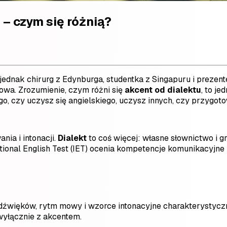
 – czym się różnią?
 jednak chirurg z Edynburga, studentka z Singapuru i prezent
owa. Zrozumienie, czym różni się
akcent od dialektu
, to j
o, czy uczysz się angielskiego, uczysz innych, czy przygoto
ia i intonacji.
Dialekt
to coś więcej: własne słownictwo i 
national English Test (IET) ocenia kompetencje komunikacyjn
 dźwięków, rytm mowy i wzorce intonacyjne charakterystycz
 wyłącznie z akcentem.