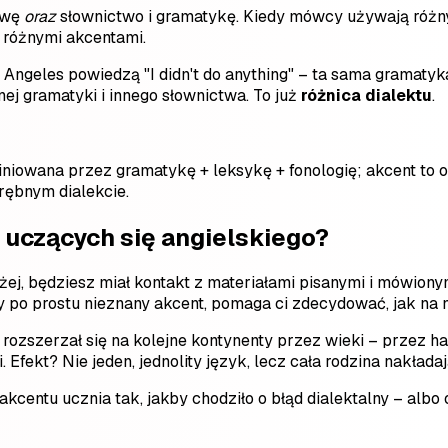
owę
oraz
słownictwo i gramatykę. Kiedy mówcy używają różny
o różnymi akcentami.
Angeles powiedzą "I didn't do anything" – ta sama gramatyk
nnej gramatyki i innego słownictwa. To już
różnica dialektu
.
iniowana przez gramatykę + leksykę + fonologię; akcent to 
drębnym dialekcie.
 uczących się angielskiego?
yżej, będziesz miał kontakt z materiałami pisanymi i mówion
y po prostu nieznany akcent, pomaga ci zdecydować, jak na 
i rozszerzał się na kolejne kontynenty przez wieki – przez h
fekt? Nie jeden, jednolity język, lecz cała rodzina nakładaj
akcentu ucznia tak, jakby chodziło o błąd dialektalny – albo