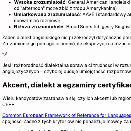
Wysoka zrozumiałość
: General American i angielski
od "afternoon" może zbić z tropu Amerykanina).
Umiarkowana zrozumiałość
: AAVE i standardowy a
spowalniać rozmowę.
Niższa zrozumiałość
: Broad Scots lub gęsty Singli
Żaden dialekt angielskiego nie przekroczył dotychczas pol
Zrozumienie go pomaga ci ocenić, ile ekspozycji na różne 
💡
Jeśli różnorodność dialektalna sprawia ci trudności w roz
anglojęzycznych – szybciej buduje umiejętność rozpoznaw
Akcent, dialekt a egzaminy certyfika
Wielu kandydatów zastanawia się, czy ich akcent lub regio
CEFR.
Common European Framework of Reference for Languages
spójność. Żadne z tych kryteriów nie penalizuje mówcy za r