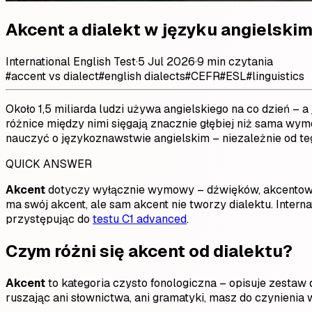
Akcent a dialekt w języku angielskim
International English Test
·
5 Jul 2026
·
9 min czytania
#
accent vs dialect
#
english dialects
#
CEFR
#
ESL
#
linguistics
Około 1,5 miliarda ludzi używa angielskiego na co dzień – a
różnice między nimi sięgają znacznie głębiej niż sama wym
nauczyć o językoznawstwie angielskim – niezależnie od teg
QUICK ANSWER
Akcent
dotyczy wyłącznie wymowy – dźwięków, akcentowan
ma swój akcent, ale sam akcent nie tworzy dialektu. Inter
przystępując do
testu C1 advanced
.
Czym różni się akcent od dialektu?
Akcent
to kategoria czysto fonologiczna – opisuje zestaw
ruszając ani słownictwa, ani gramatyki, masz do czynienia