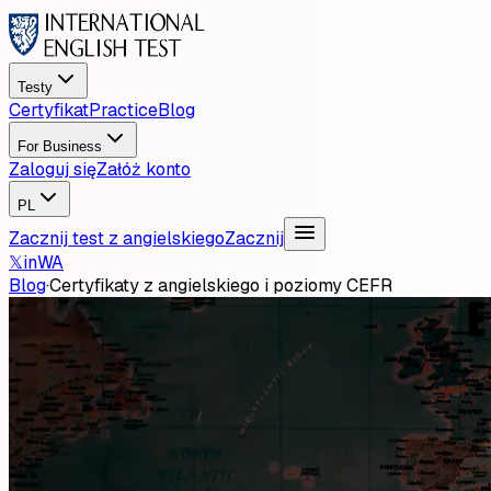
Testy
Certyfikat
Practice
Blog
For Business
Zaloguj się
Załóż konto
PL
Zacznij test z angielskiego
Zacznij
𝕏
in
WA
Blog
·
Certyfikaty z angielskiego i poziomy CEFR