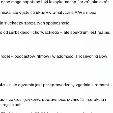
 choć mogą napotkać luki leksykalne (np. "arvo" jako skrót
umiała, ale gęste struktury gramatyczne AAVE mogą
dla słuchaczy spoza tych społeczności.
 od serbskiego i chorwackiego – ale spektrum jest realne.
źródeł – podcastów, filmów i wiadomości z różnych krajów
nie
– o ile egzamin jest przeprowadzany zgodnie z ramami
h: zakres językowy, poprawność, płynność, interakcja i
 rejestrach.