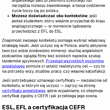
angielskiego jako przedmiotu szkolnego lub
narzędzia rozwoju zawodowego, a twoje codzienne
życie toczy się po polsku.
Możesz doświadczać obu kontekstów
, jeśli
jesteś studentem, który właśnie przyjechał do kraju
anglojęzycznego — w momencie lądowania
przechodzisz z EFL do ESL.
Znajomość swojego kontekstu pomaga wybrać właściwą
strategię nauki. Jeśli uczysz się w Polsce, warto aktywnie
tworzyć sobie środowisko immersji: słuchaj angielskich
podcastów, oglądaj filmy bez polskich napisów, szukaj
tandemów językowych.
Przegląd wszystkich poziomów
angielskiego
pomoże ci ustalić realistyczny cel — czy to
na potrzeby wizy, studiów, pracy, czy własnej satysfakcji.
Jeśli potrzebujesz uznanego certyfikatu — niezależnie od
kontekstu, w którym się uczysz — zajrzyj na stronę
certyfikatu angielskiego
, gdzie wyjaśniamy, co obejmuje
certyfikat zgodny z CEFR i jak przebiega jego ocena.
ESL, EFL a certyfikacja CEFR