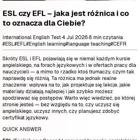
ESL czy EFL – jaka jest różnica i co
to oznacza dla Ciebie?
International English Test
·
4 Jul 2026
·
8 min czytania
#
ESL
#
EFL
#
English learning
#
language teaching
#
CEFR
Skróty ESL i EFL pojawiają się w niemal każdym kursie
angielskiego, na forach językowych i w ofertach pracy dla
nauczycieli — a mimo to rzadko ktoś tłumaczy, czym tak
naprawdę się różnią. Ta różnica ma jednak realne
znaczenie: wpływa na to, jak projektuje się lekcje, jakie
materiały działają najlepiej i jak szybko możesz
spodziewać się postępów. Warto więc wiedzieć, po której
stronie jesteś — bez względu na to, czy uczysz się
angielskiego, uczysz innych, czy planujesz zdobyć
certyfikat językowy.
QUICK ANSWER