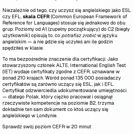
Niezależnie od tego, czy uczysz się angielskiego jako ESL
czy EFL,
skala CEFR
(Common European Framework of
Reference for Languages) stosuje się jednakowo do obu
grup. Poziomy od A1 (zupełny początkujący) do C2 (biegły
użytkownik) opisują to, co
potrafisz zrobić
w języku
angielskim — a nie gdzie się uczyłeś ani ile godzin
spędziłeś w klasie.
To ma bezpośrednie znaczenie dla certyfikacji. Jako
stowarzyszony członek ALTE, International English Test
(IET) wydaje certyfikaty zgodne z CEFR, uznawane w
ponad 210 krajach. Wśród ponad 135 000 posiadaczy
certyfikatów są zarówno uczący się ESL, jak i EFL.
Certyfikat odzwierciedla udokumentowane umiejętności
— dlatego Polak, który ciężko pracował i osiągnął
rzeczywiste kompetencje na poziomie B2, trzyma
dokładnie ten sam dokument co ktoś uczący się
angielskiego w Londynie.
Sprawdź swój poziom CEFR w 20 minut