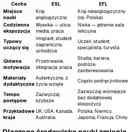
Cecha
ESL
EFL
Miejsce
Kraj
Kraj nieanglojęzyczny
nauki
anglojęzyczny
(np. Polska)
Codzienna
Wysoka — ulica,
Niska — głównie sala
ekspozycja
media, praca
lekcyjna
Imigrant, student
Typowy
Uczeń, student,
zagraniczny,
uczący się
specjalista, turysta
uchodźca
Studia, kariera,
Główna
Przetrwanie,
podróże,
motywacja
integracja, praca
zainteresowania
Materiały
Autentyczne, z
Często podręcznikowe
dydaktyczne
życia wzięte
Zazwyczaj wolniejsze
Tempo
Zazwyczaj
bez dodatkowej
postępów
szybsze
ekspozycji
Przykładowe
UK, USA, Kanada,
Polska, Niemcy,
kraje
Australia
Japonia, Francja, Chiny
Dlaczego środowisko nauki zmienia