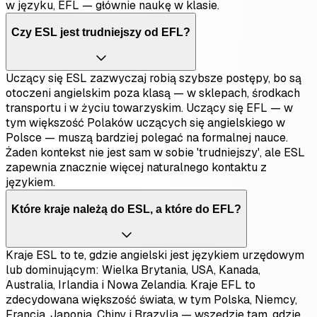
w języku, EFL — głównie naukę w klasie.
Czy ESL jest trudniejszy od EFL?
Uczący się ESL zazwyczaj robią szybsze postępy, bo są
otoczeni angielskim poza klasą — w sklepach, środkach
transportu i w życiu towarzyskim. Uczący się EFL — w
tym większość Polaków uczących się angielskiego w
Polsce — muszą bardziej polegać na formalnej nauce.
Żaden kontekst nie jest sam w sobie 'trudniejszy', ale ESL
zapewnia znacznie więcej naturalnego kontaktu z
językiem.
Które kraje należą do ESL, a które do EFL?
Kraje ESL to te, gdzie angielski jest językiem urzędowym
lub dominującym: Wielka Brytania, USA, Kanada,
Australia, Irlandia i Nowa Zelandia. Kraje EFL to
zdecydowana większość świata, w tym Polska, Niemcy,
Francja, Japonia, Chiny i Brazylia — wszędzie tam, gdzie