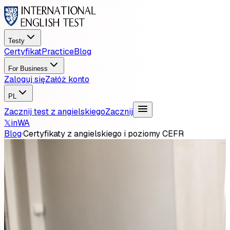
Testy
Certyfikat
Practice
Blog
For Business
Zaloguj się
Załóż konto
PL
Zacznij test z angielskiego
Zacznij
𝕏
in
WA
Blog
·
Certyfikaty z angielskiego i poziomy CEFR