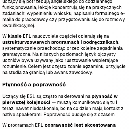
uczący się potrzebują angielskiego do codziennego
funkcjonowania, lekcje koncentrują się na praktycznych
zadaniach: wypełnieniu wniosku, napisaniu formalnego e-
maila do pracodawcy czy przygotowaniu się do rozmowy
kwalifikacyjnej.
W
klasie EFL
nauczyciele częściej opierają się na
ustrukturyzowanych programach i podręcznikach
,
systematycznie przechodząc przez kolejne zagadnienia
gramatyczne. Na niższych poziomach język ojczysty
uczniów bywa używany jako rusztowanie wspierające
rozumienie. Celem jest często zdanie egzaminu, przyjęcie
na studia za granicą lub awans zawodowy.
Płynność a poprawność
Uczący się ESL są często nakierowani na
płynność w
pierwszej kolejności
— muszą komunikować się tu i
teraz, nawet niedoskonale, bo na co dzień mają kontakt z
native speakerami. Poprawność buduje się z czasem.
W programach EFL
poprawność jest akcentowana