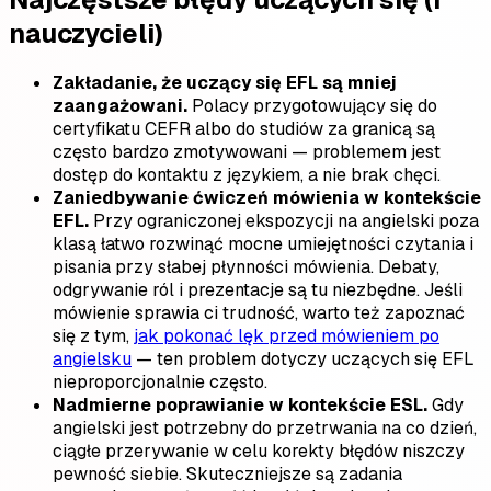
nauczycieli)
Zakładanie, że uczący się EFL są mniej
zaangażowani.
Polacy przygotowujący się do
certyfikatu CEFR albo do studiów za granicą są
często bardzo zmotywowani — problemem jest
dostęp do kontaktu z językiem, a nie brak chęci.
Zaniedbywanie ćwiczeń mówienia w kontekście
EFL.
Przy ograniczonej ekspozycji na angielski poza
klasą łatwo rozwinąć mocne umiejętności czytania i
pisania przy słabej płynności mówienia. Debaty,
odgrywanie ról i prezentacje są tu niezbędne. Jeśli
mówienie sprawia ci trudność, warto też zapoznać
się z tym,
jak pokonać lęk przed mówieniem po
angielsku
— ten problem dotyczy uczących się EFL
nieproporcjonalnie często.
Nadmierne poprawianie w kontekście ESL.
Gdy
angielski jest potrzebny do przetrwania na co dzień,
ciągłe przerywanie w celu korekty błędów niszczy
pewność siebie. Skuteczniejsze są zadania