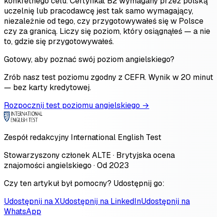
konkretnego celu. Certyfikat B2 wymagany przez polską
uczelnię lub pracodawcę jest tak samo wymagający,
niezależnie od tego, czy przygotowywałeś się w Polsce
czy za granicą. Liczy się poziom, który osiągnąłeś — a nie
to, gdzie się przygotowywałeś.
Gotowy, aby poznać swój poziom angielskiego?
Zrób nasz test poziomu zgodny z CEFR. Wynik w 20 minut
— bez karty kredytowej.
Rozpocznij test poziomu angielskiego →
Zespół redakcyjny International English Test
Stowarzyszony członek ALTE · Brytyjska ocena
znajomości angielskiego · Od 2023
Czy ten artykuł był pomocny? Udostępnij go:
Udostępnij na X
Udostępnij na LinkedIn
Udostępnij na
WhatsApp