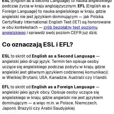
ESL
(English as a Second Language) to nauka angielskiego
podczas życia w kraju anglojęzycznym.
EFL
(English as a
Foreign Language) to nauka angielskiego w kraju, gdzie
angielski nie jest językiem dominującym — jak Polska.
Certyfikaty International English Test (IET) są honorowane
w obu kontekstach —
zrób bezpłatny test poziomu
angielskiego
i sprawdź swój poziom CEFR już dziś.
Co oznaczają ESL i EFL?
ESL
to skrót od
English as a Second Language
—
angielski jako drugi język. Termin ten opisuje osoby
uczące się angielskiego podczas pobytu w kraju, gdzie
angielski jest głównym językiem codziennej komunikacji:
w Wielkiej Brytanii, USA, Kanadzie, Australii czy Irlandii.
EFL
to skrót od
English as a Foreign Language
—
angielski jako język obcy. Opisuje osoby uczące się
angielskiego w kraju, gdzie angielski nie jest językiem
dominującym — a więc m.in. w Polsce, Niemczech,
Japonii, Brazylii czy Arabii Saudyjskiej.