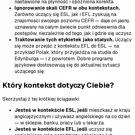
nastawione na płynność i opóźniona korekta.
Ignorowanie skali CEFR w obu kontekstach.
Zarówno uczący się ESL, jak i EFL zyskują na
znajomości swojego poziomu CEFR — daje on jasny,
uznawany na całym świecie punkt odniesienia dla
postępów, niezależnie od tego, jak i gdzie się uczysz.
Traktowanie tych etykietek jako stałych.
Uczący
się może przejść z kontekstu EFL do ESL — na
przykład Polak, który przyjeżdża na studia do
Edynburga — i z powrotem. Dobre programy
językowe dostosowują się do aktualnej sytuacji
uczącego się.
Który kontekst dotyczy Ciebie?
Skorzystaj z tej krótkiej ściągawki:
Jesteś w kontekście ESL, jeśli
mieszkasz w kraju
anglojęzycznym i używasz angielskiego na co dzień
— w sklepie, banku, pracy lub u lekarza.
Jesteś w kontekście EFL, jeśli
uczysz się