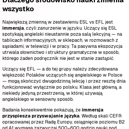
wszystko
Największą zmienną w zestawieniu ESL vs EFL jest
immersja
, czyli zanurzenie w języku. Uczący się ESL
spotykają angielski nieustannie poza salą lekcyjną — na
tablicach informacyjnych, w sklepach, w rozmowach z
sąsiadami, w telewizji i w pracy. Ta pasywna ekspozycja
utrwala słownictwo i struktury gramatyczne w sposób,
którego żaden podręcznik nie jest w stanie zastąpić.
Uczący się EFL — a do tej grupy należy zdecydowana
większość Polaków uczących się angielskiego w Polsce
— mogą skończyć dwugodzinną lekcję i przez resztę dnia
funkcjonować wyłącznie po polsku. Klasa jest główną, a
niekiedy jedyną przestrzenią, w której używają
angielskiego w sensowny sposób.
Badania konsekwentnie pokazują, że
immersja
przyspiesza przyswajanie języka
. Według skali CEFR
opracowanej przez Radę Europy, osiągnięcie poziomu B2
od A1 wymaga zazwyczaj 500–600 godzin nauki pod