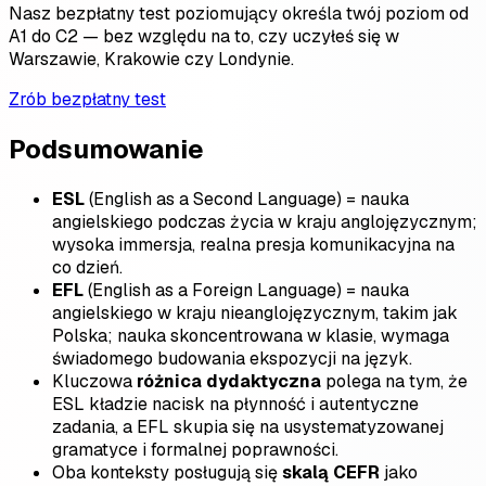
Nasz bezpłatny test poziomujący określa twój poziom od
A1 do C2 — bez względu na to, czy uczyłeś się w
Warszawie, Krakowie czy Londynie.
Zrób bezpłatny test
Podsumowanie
ESL
(English as a Second Language) = nauka
angielskiego podczas życia w kraju anglojęzycznym;
wysoka immersja, realna presja komunikacyjna na
co dzień.
EFL
(English as a Foreign Language) = nauka
angielskiego w kraju nieanglojęzycznym, takim jak
Polska; nauka skoncentrowana w klasie, wymaga
świadomego budowania ekspozycji na język.
Kluczowa
różnica dydaktyczna
polega na tym, że
ESL kładzie nacisk na płynność i autentyczne
zadania, a EFL skupia się na usystematyzowanej
gramatyce i formalnej poprawności.
Oba konteksty posługują się
skalą CEFR
jako