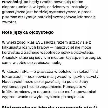
wcześniej
, bo błędy rzadko powodują realne
nieporozumienia w życiu codziennym. Instrukcja
gramatyczna jest bardziej systematyczna, a prace
pisemne otrzymują bardziej szczegółową informację
zwrotną.
Rola języka ojczystego
W większości klas ESL siedzą razem uczący się z
kilkunastu różnych krajów — nauczyciel nie może
korzystać z żadnego wspólnego języka ojczystego.
Angielski staje się jedynym mostem łączącym grupę, co
samo w sobie przyspiesza naukę.
W klasach EFL — zwłaszcza w polskich szkołach i na
lektoratach — uczniowie mają wspólny język ojczysty.
Nauczyciel może przełączyć się na polski, żeby
wytłumaczyć trudne zagadnienie. Pomaga to w
krótkoterminowym rozumieniu, ale może spowalniać
wypracowanie nawyku myślenia po angielsku.
Najczęstsze błędy uczących się (i