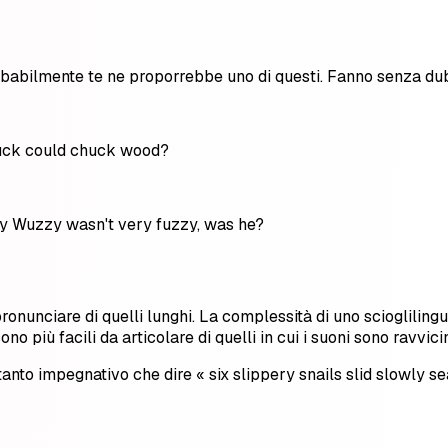
babilmente te ne proporrebbe uno di questi. Fanno senza dubbi
uck could chuck wood?
y Wuzzy wasn't very fuzzy, was he?
a pronunciare di quelli lunghi. La complessità di uno scioglilin
sono più facili da articolare di quelli in cui i suoni sono ravvicin
anto impegnativo che dire « six slippery snails slid slowly sea