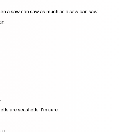
hen a saw can saw as much as a saw can saw.
it.
.
ells are seashells, I'm sure.
rl.