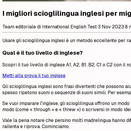
I migliori scioglilingua inglesi per mi
Team editoriale di International English Test
·
3 Nov 2023
·
8 m
Usare gli scioglilingua inglesi è un metodo eccellente per raf
Qual è il tuo livello di inglese?
Scopri il tuo livello di inglese A1, A2, B1, B2, C1 o C2 con il no
Metti alla prova il tuo inglese
Gli scioglilingua inglesi sono frasi divertenti che possono aiu
spesso ripetono suoni o sequenze di suoni simili. Per esempio
Se vuoi imparare l'inglese, gli scioglilingua offrono un mo
modo (come « through » e « threw ») o scriversi in modo ident
Vale la pena notare che persino molti madrelingua hanno diffic
rallenta e riprova. Cominciamo.