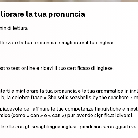
gliorare la tua pronuncia
in di lettura
forzare la tua pronuncia e migliorare il tuo inglese.
stro test online e ricevi il tuo certificato di inglese.
tarti a migliorare la tua pronuncia e la tua grammatica in ingle
, la celebre frase « She sells seashells by the seashore » met
do piacevole per affinare le tue competenze linguistiche e mo
ico (come « can » e « can ») pur avendo significati diversi.
oltà con gli scioglilingua inglesi, quindi non scoraggiarti se l