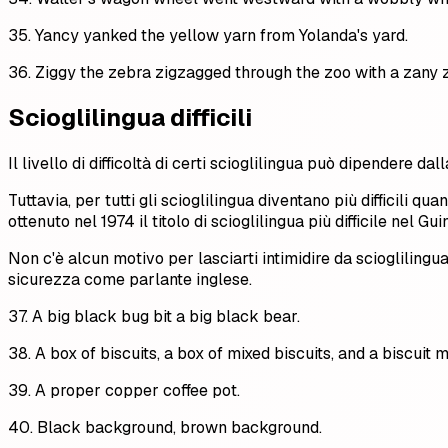
35. Yancy yanked the yellow yarn from Yolanda's yard.
36. Ziggy the zebra zigzagged through the zoo with a zany z
Scioglilingua difficili
Il livello di difficoltà di certi scioglilingua può dipendere d
Tuttavia, per tutti gli scioglilingua diventano più difficili q
ottenuto nel 1974 il titolo di scioglilingua più difficile nel 
Non c'è alcun motivo per lasciarti intimidire da sciogliling
sicurezza come parlante inglese.
37. A big black bug bit a big black bear.
38. A box of biscuits, a box of mixed biscuits, and a biscuit m
39. A proper copper coffee pot.
40. Black background, brown background.