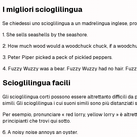
I migliori scioglilingua
Se chiedessi uno scioglilingua a un madrelingua inglese, pro
1. She sells seashells by the seashore.
2. How much wood would a woodchuck chuck, if a woodch
3. Peter Piper picked a peck of pickled peppers.
4. Fuzzy Wuzzy was a bear. Fuzzy Wuzzy had no hair. Fuzz
Scioglilingua facili
Gli scioglilingua corti possono essere altrettanto difficili d
simili. Gli scioglilingua i cui suoni simili sono più distanziati 
Per esempio, pronunciare « red lorry, yellow lorry » è altrett
principianti che trovi qui sotto.
6. A noisy noise annoys an oyster.