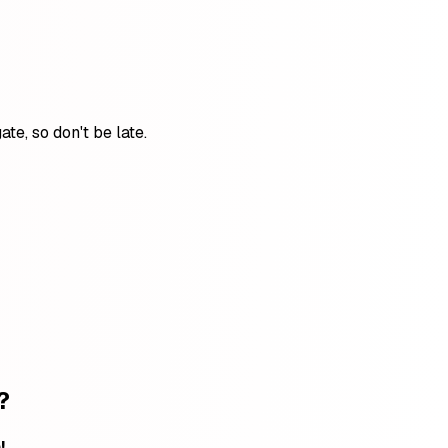
gate, so don't be late.
?
!