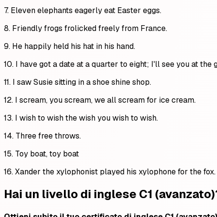
7. Eleven elephants eagerly eat Easter eggs.
8. Friendly frogs frolicked freely from France.
9. He happily held his hat in his hand.
10. I have got a date at a quarter to eight; I'll see you at the 
11. I saw Susie sitting in a shoe shine shop.
12. I scream, you scream, we all scream for ice cream.
13. I wish to wish the wish you wish to wish.
14. Three free throws.
15. Toy boat, toy boat
16. Xander the xylophonist played his xylophone for the fox.
Hai un livello di inglese C1 (avanzato)
Ottieni subito il tuo certificato di inglese C1 (avanzato)