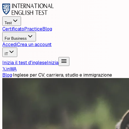
Test
Certificato
Practice
Blog
For Business
Accedi
Crea un account
IT
Inizia il test d'inglese
Inizia
𝕏
in
WA
Blog
·
Inglese per CV, carriera, studio e immigrazione