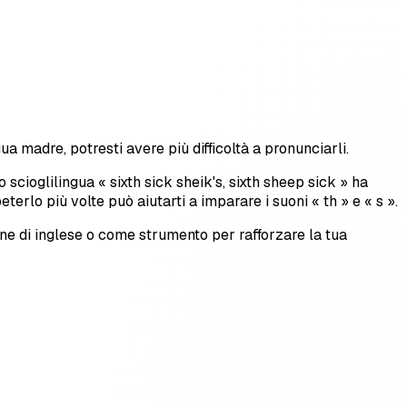
gua madre, potresti avere più difficoltà a pronunciarli.
o scioglilingua « sixth sick sheik's, sixth sheep sick » ha
eterlo più volte può aiutarti a imparare i suoni « th » e « s ».
one di inglese o come strumento per rafforzare la tua