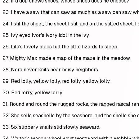
22. If a dog chews shoes, whose shoes does he choose?
23. I have a saw that can saw as much as a saw can saw w
24. I slit the sheet, the sheet I slit, and on the slitted sheet, I s
25. Ivy eyed Ivor's ivory idol in the ivy.
26. Lila's lovely lilacs lull the little lizards to sleep.
27. Mighty Max made a map of the maze in the meadow.
28. Nora never knits near noisy neighbors.
29. Red lolly, yellow lolly, red lolly, yellow lolly.
30. Red lorry, yellow lorry
31. Round and round the rugged rocks, the ragged rascal ran
32. She sells seashells by the seashore, and the shells she s
33. Six slippery snails slid slowly seaward.
34. Walter's wagon wheel went westward with a wobbly whi