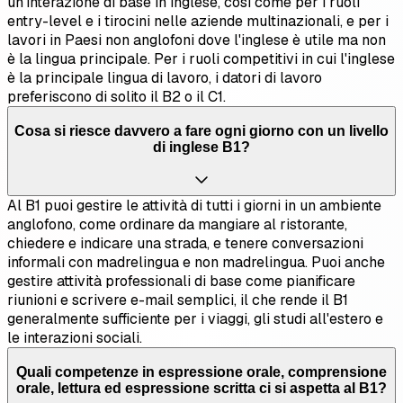
un'interazione di base in inglese, così come per i ruoli
entry-level e i tirocini nelle aziende multinazionali, e per i
lavori in Paesi non anglofoni dove l'inglese è utile ma non
è la lingua principale. Per i ruoli competitivi in cui l'inglese
è la principale lingua di lavoro, i datori di lavoro
preferiscono di solito il B2 o il C1.
Cosa si riesce davvero a fare ogni giorno con un livello
di inglese B1?
Al B1 puoi gestire le attività di tutti i giorni in un ambiente
anglofono, come ordinare da mangiare al ristorante,
chiedere e indicare una strada, e tenere conversazioni
informali con madrelingua e non madrelingua. Puoi anche
gestire attività professionali di base come pianificare
riunioni e scrivere e-mail semplici, il che rende il B1
generalmente sufficiente per i viaggi, gli studi all'estero e
le interazioni sociali.
Quali competenze in espressione orale, comprensione
orale, lettura ed espressione scritta ci si aspetta al B1?