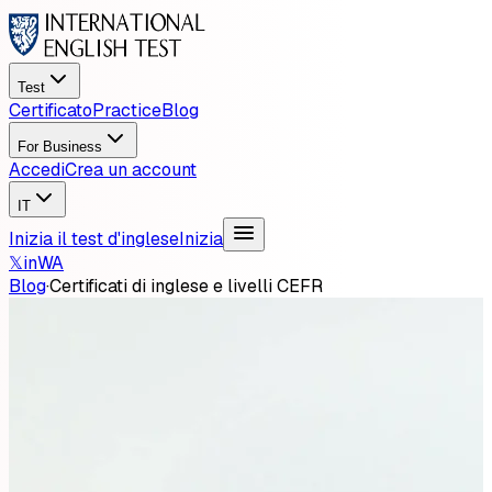
Test
Certificato
Practice
Blog
For Business
Accedi
Crea un account
IT
Inizia il test d'inglese
Inizia
𝕏
in
WA
Blog
·
Certificati di inglese e livelli CEFR