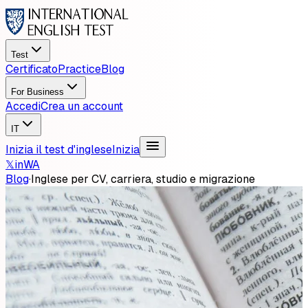
Test
Certificato
Practice
Blog
For Business
Accedi
Crea un account
IT
Inizia il test d'inglese
Inizia
𝕏
in
WA
Blog
·
Inglese per CV, carriera, studio e migrazione