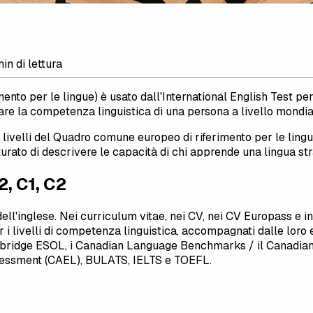
in di lettura
 per le lingue) è usato dall'International English Test per val
re la competenza linguistica di una persona a livello mondia
ei livelli del Quadro comune europeo di riferimento per le li
urato di descrivere le capacità di chi apprende una lingua str
2, C1, C2
 dell'inglese. Nei curriculum vitae, nei CV, nei CV Europass e in a
r i livelli di competenza linguistica, accompagnati dalle loro
e Cambridge ESOL, i Canadian Language Benchmarks / il Canadi
essment (CAEL), BULATS, IELTS e TOEFL.