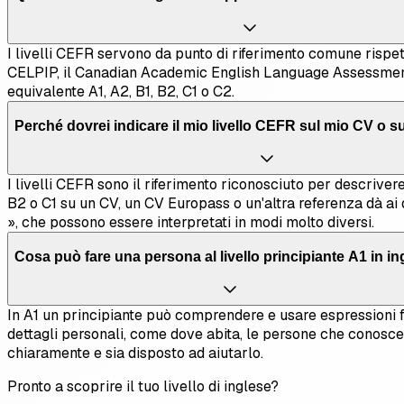
I livelli CEFR servono da punto di riferimento comune rispe
CELPIP, il Canadian Academic English Language Assessment, 
equivalente A1, A2, B1, B2, C1 o C2.
Perché dovrei indicare il mio livello CEFR sul mio CV o 
I livelli CEFR sono il riferimento riconosciuto per descrivere 
B2 o C1 su un CV, un CV Europass o un'altra referenza dà ai 
», che possono essere interpretati in modi molto diversi.
Cosa può fare una persona al livello principiante A1 in i
In A1 un principiante può comprendere e usare espressioni f
dettagli personali, come dove abita, le persone che conosc
chiaramente e sia disposto ad aiutarlo.
Pronto a scoprire il tuo livello di inglese?