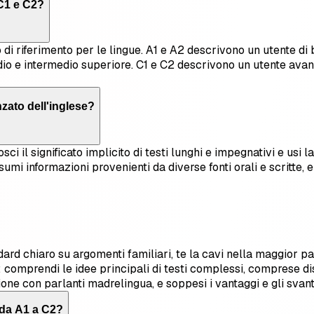
 C1 e C2?
 riferimento per le lingue. A1 e A2 descrivono un utente di ba
edio e intermedio superiore. C1 e C2 descrivono un utente ava
zato dell'inglese?
i il significato implicito di testi lunghi e impegnativi e usi la
sumi informazioni provenienti da diverse fonti orali e scritte,
ndard chiaro su argomenti familiari, te la cavi nella maggior par
e: comprendi le idee principali di testi complessi, comprese d
 con parlanti madrelingua, e soppesi i vantaggi e gli svantag
R da A1 a C2?