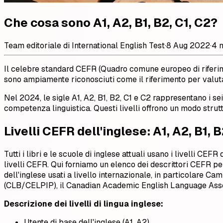
Che cosa sono A1, A2, B1, B2, C1, C2?
Team editoriale di International English Test
·
8 Aug 2022
·
4 m
Il celebre standard CEFR (Quadro comune europeo di riferimento
sono ampiamente riconosciuti come il riferimento per valuta
Nel 2024, le sigle A1, A2, B1, B2, C1 e C2 rappresentano i s
competenza linguistica. Questi livelli offrono un modo strutt
Livelli CEFR dell'inglese: A1, A2, B1, B
Tutti i libri e le scuole di inglese attuali usano i livelli CEFR
livelli CEFR. Qui forniamo un elenco dei descrittori CEFR pe
dell'inglese usati a livello internazionale, in particolar
(CLB/CELPIP), il Canadian Academic English Language Ass
Descrizione dei livelli di lingua inglese:
Utente di base dell'inglese (A1, A2)