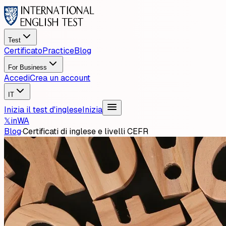
Test
Certificato
Practice
Blog
For Business
Accedi
Crea un account
IT
Inizia il test d'inglese
Inizia
𝕏
in
WA
Blog
·
Certificati di inglese e livelli CEFR