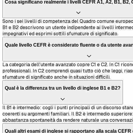
Cosa significano realmente i livelli CEFR A1, A2, B1, B2,
Sono i sei livelli di competenza del Quadro comune europeo di
B1 e B2 descrivono un utente indipendente ai livelli interm
impegnativi ed esprimi sottili sfumature di significato.
Quale livello CEFR è considerato fluente o da utente avan
La categoria dell'utente avanzato copre C1 e C2. In C1 riconosc
professionali. In C2 comprendi quasi tutto ciò che leggi, rias
sfumature di significato anche in situazioni difficili.
Qual è la differenza tra un livello di inglese B1 e B2?
Il B1 è intermedio: cogli i punti principali di un discorso sta
coerenti su argomenti familiari. Il B2 è intermedio superior
abbastanza spontaneità da rendere naturale una conversazione
Quali altri esami di inglese si rapportano alla scala CEF