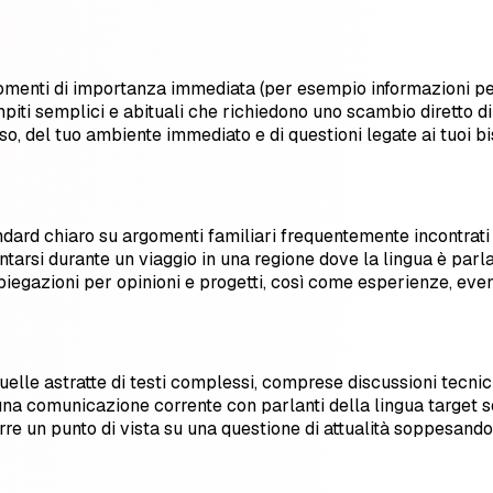
menti di importanza immediata (per esempio informazioni perso
ompiti semplici e abituali che richiedono uno scambio diretto d
o, del tuo ambiente immediato e di questioni legate ai tuoi bi
dard chiaro su argomenti familiari frequentemente incontrati a
arsi durante un viaggio in una regione dove la lingua è parla
piegazioni per opinioni e progetti, così come esperienze, event
quelle astratte di testi complessi, comprese discussioni tecn
 una comunicazione corrente con parlanti della lingua target 
rre un punto di vista su una questione di attualità soppesando 