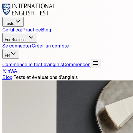
Tests
Certificat
Practice
Blog
For Business
Se connecter
Créer un compte
FR
Commence le test d'anglais
Commencer
𝕏
in
WA
Blog
·
Tests et évaluations d’anglais