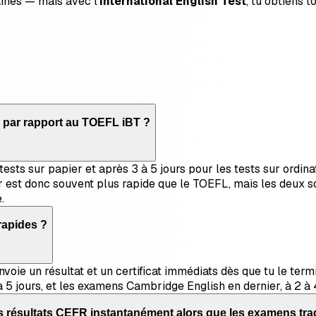
ines — mais avec l’
International English Test
, tu obtiens t
S par rapport au TOEFL iBT ?
tests sur papier et après 3 à 5 jours pour les tests sur ordin
ur est donc souvent plus rapide que le TOEFL, mais les deux so
.
rapides ?
envoie un résultat et un certificat immédiats dès que tu le te
 à 5 jours, et les examens Cambridge English en dernier, à 2 
 des résultats CEFR instantanément alors que les examens tr