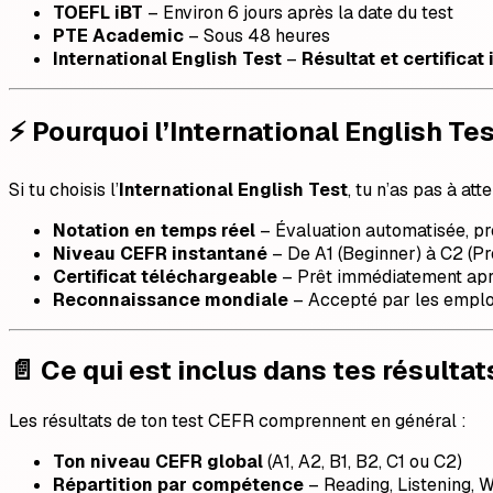
TOEFL iBT
– Environ 6 jours après la date du test
PTE Academic
– Sous 48 heures
International English Test
–
Résultat et certifica
⚡ Pourquoi l’International English Tes
Si tu choisis l’
International English Test
, tu n’as pas à at
Notation en temps réel
– Évaluation automatisée, pr
Niveau CEFR instantané
– De A1 (Beginner) à C2 (Pro
Certificat téléchargeable
– Prêt immédiatement aprè
Reconnaissance mondiale
– Accepté par les employe
📄 Ce qui est inclus dans tes résultat
Les résultats de ton test CEFR comprennent en général :
Ton niveau CEFR global
(A1, A2, B1, B2, C1 ou C2)
Répartition par compétence
– Reading, Listening, W