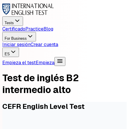
Tests
Certificado
Practice
Blog
For Business
Iniciar sesión
Crear cuenta
ES
Empieza el test
Empieza
Test de inglés B2
intermedio alto
CEFR English Level Test