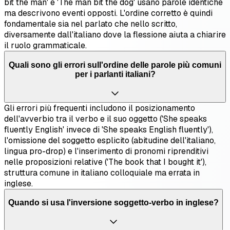
bit the man' e 'The man bit the dog' usano parole identiche
ma descrivono eventi opposti. L'ordine corretto è quindi
fondamentale sia nel parlato che nello scritto,
diversamente dall'italiano dove la flessione aiuta a chiarire
il ruolo grammaticale.
Quali sono gli errori sull'ordine delle parole più comuni
per i parlanti italiani?
Gli errori più frequenti includono il posizionamento
dell'avverbio tra il verbo e il suo oggetto ('She speaks
fluently English' invece di 'She speaks English fluently'),
l'omissione del soggetto esplicito (abitudine dell'italiano,
lingua pro-drop) e l'inserimento di pronomi riprenditivi
nelle proposizioni relative ('The book that I bought it'),
struttura comune in italiano colloquiale ma errata in
inglese.
Quando si usa l'inversione soggetto-verbo in inglese?