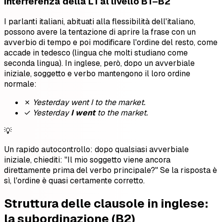
Interferenza della L1 al livello B1–B2
I parlanti italiani, abituati alla flessibilità dell'italiano,
possono avere la tentazione di aprire la frase con un
avverbio di tempo e poi modificare l'ordine del resto, come
accade in tedesco (lingua che molti studiano come
seconda lingua). In inglese, però, dopo un avverbiale
iniziale, soggetto e verbo mantengono il loro ordine
normale:
✗
Yesterday went I to the market.
✓
Yesterday
I went
to the market.
💡
Un rapido autocontrollo: dopo qualsiasi avverbiale
iniziale, chiediti: "Il mio soggetto viene ancora
direttamente prima del verbo principale?" Se la risposta è
sì, l'ordine è quasi certamente corretto.
Struttura delle clausole in inglese:
la subordinazione (B2)