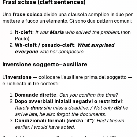
Frasi scisse (cleft sentences)
Una
frase scissa
divide una clausola semplice in due per
mettere a fuoco un elemento. Ci sono due pattern comuni:
It-cleft
:
It was
Maria
who solved the problem.
(non
Paulo)
Wh-cleft / pseudo-cleft
:
What surprised
everyone
was her composure.
Inversione soggetto–ausiliare
L'
inversione
— collocare l'ausiliare prima del soggetto —
è richiesta in tre contesti:
Domande dirette
:
Can you confirm the time?
Dopo avverbiali iniziali negativi o restrittivi
:
Rarely
does
she miss a deadline. / Not only
did
he
arrive late, he also forgot the documents.
Condizionali formali (senza "if")
:
Had I known
earlier, I would have acted.