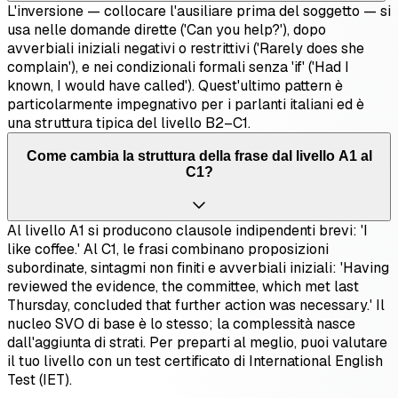
L'inversione — collocare l'ausiliare prima del soggetto — si
usa nelle domande dirette ('Can you help?'), dopo
avverbiali iniziali negativi o restrittivi ('Rarely does she
complain'), e nei condizionali formali senza 'if' ('Had I
known, I would have called'). Quest'ultimo pattern è
particolarmente impegnativo per i parlanti italiani ed è
una struttura tipica del livello B2–C1.
Come cambia la struttura della frase dal livello A1 al
C1?
Al livello A1 si producono clausole indipendenti brevi: 'I
like coffee.' Al C1, le frasi combinano proposizioni
subordinate, sintagmi non finiti e avverbiali iniziali: 'Having
reviewed the evidence, the committee, which met last
Thursday, concluded that further action was necessary.' Il
nucleo SVO di base è lo stesso; la complessità nasce
dall'aggiunta di strati. Per preparti al meglio, puoi valutare
il tuo livello con un test certificato di International English
Test (IET).