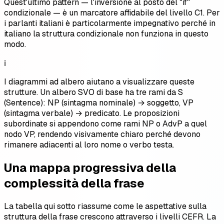
Quest'ultimo pattern — l'inversione al posto del "if"
condizionale — è un marcatore affidabile del livello C1. Per
i parlanti italiani è particolarmente impegnativo perché in
italiano la struttura condizionale non funziona in questo
modo.
ℹ️
I diagrammi ad albero aiutano a visualizzare queste
strutture. Un albero SVO di base ha tre rami da S
(Sentence): NP (sintagma nominale) → soggetto, VP
(sintagma verbale) → predicato. Le proposizioni
subordinate si appendono come rami NP o AdvP a quel
nodo VP, rendendo visivamente chiaro perché devono
rimanere adiacenti al loro nome o verbo testa.
Una mappa progressiva della
complessità della frase
La tabella qui sotto riassume come le aspettative sulla
struttura della frase crescono attraverso i livelli CEFR. La