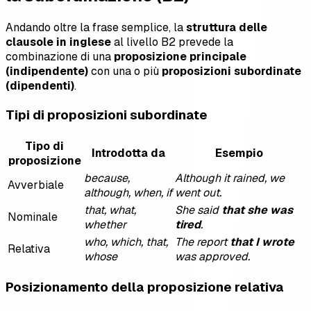
Andando oltre la frase semplice, la
struttura delle
clausole in inglese
al livello B2 prevede la
combinazione di una
proposizione principale
(indipendente)
con una o più
proposizioni subordinate
(dipendenti)
.
Tipi di proposizioni subordinate
Tipo di
Introdotta da
Esempio
proposizione
because,
Although it rained, we
Avverbiale
although, when, if
went out.
that, what,
She said
that she was
Nominale
whether
tired
.
who, which, that,
The report
that I wrote
Relativa
whose
was approved.
Posizionamento della proposizione relativa