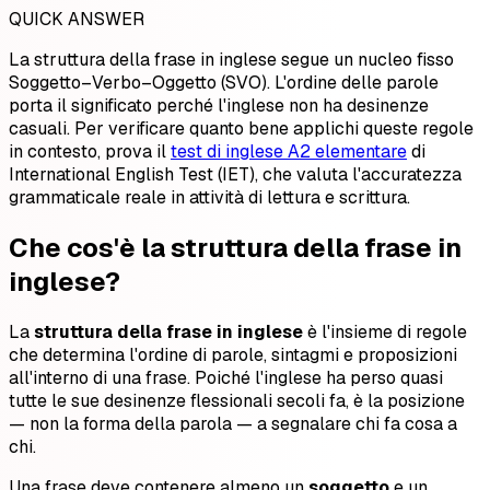
QUICK ANSWER
La struttura della frase in inglese segue un nucleo fisso
Soggetto–Verbo–Oggetto (SVO). L'ordine delle parole
porta il significato perché l'inglese non ha desinenze
casuali. Per verificare quanto bene applichi queste regole
in contesto, prova il
test di inglese A2 elementare
di
International English Test (IET), che valuta l'accuratezza
grammaticale reale in attività di lettura e scrittura.
Che cos'è la struttura della frase in
inglese?
La
struttura della frase in inglese
è l'insieme di regole
che determina l'ordine di parole, sintagmi e proposizioni
all'interno di una frase. Poiché l'inglese ha perso quasi
tutte le sue desinenze flessionali secoli fa, è la posizione
— non la forma della parola — a segnalare chi fa cosa a
chi.
Una frase deve contenere almeno un
soggetto
e un