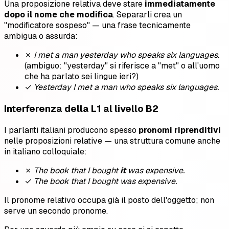
Una proposizione relativa deve stare
immediatamente
dopo il nome che modifica
. Separarli crea un
"modificatore sospeso" — una frase tecnicamente
ambigua o assurda:
✗
I met a man yesterday who speaks six languages.
(ambiguo: "yesterday" si riferisce a "met" o all'uomo
che ha parlato sei lingue ieri?)
✓
Yesterday I met a man who speaks six languages.
Interferenza della L1 al livello B2
I parlanti italiani producono spesso
pronomi riprenditivi
nelle proposizioni relative — una struttura comune anche
in italiano colloquiale:
✗
The book that I bought
it
was expensive.
✓
The book that I bought was expensive.
Il pronome relativo occupa già il posto dell'oggetto; non
serve un secondo pronome.