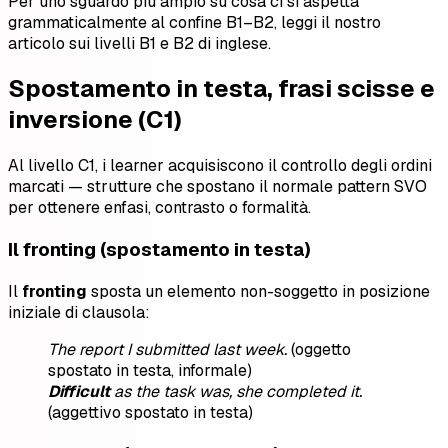
Per uno sguardo più ampio su cosa ci si aspetta
grammaticalmente al confine B1–B2, leggi il nostro
articolo sui livelli B1 e B2 di inglese.
Spostamento in testa, frasi scisse e
inversione (C1)
Al livello C1, i learner acquisiscono il controllo degli ordini
marcati — strutture che spostano il normale pattern SVO
per ottenere enfasi, contrasto o formalità.
Il fronting (spostamento in testa)
Il
fronting
sposta un elemento non-soggetto in posizione
iniziale di clausola:
The report I submitted last week.
(oggetto
spostato in testa, informale)
Difficult
as the task was, she completed it.
(aggettivo spostato in testa)