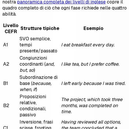
nostra
panoramica completa dei livelli di inglese
copre il
quadro completo di ciò che ogni fase richiede nelle quattro
abilità.
Livello
Strutture tipiche
Esempio
CEFR
SVO semplice,
A1
tempi
I eat breakfast every day.
presente/passato
Congiunzioni
A2
coordinanti (
and,
I like tea, but I prefer coffee.
but, so
)
Subordinazione di
B1
base (
because,
I left early because I was tired.
when, if
)
Proposizioni
The project, which took three
relative,
B2
months, was completed on
condizionali,
time.
passivo
Inversione, frasi
Having reviewed all options,
C1
scisse, fronting,
the team concluded that a