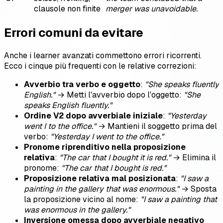
clausole non finite
merger was unavoidable.
Errori comuni da evitare
Anche i learner avanzati commettono errori ricorrenti.
Ecco i cinque più frequenti con le relative correzioni:
Avverbio tra verbo e oggetto
:
"She speaks fluently
English."
→ Metti l'avverbio dopo l'oggetto:
"She
speaks English fluently."
Ordine V2 dopo avverbiale iniziale
:
"Yesterday
went I to the office."
→ Mantieni il soggetto prima del
verbo:
"Yesterday I went to the office."
Pronome riprenditivo nella proposizione
relativa
:
"The car that I bought it is red."
→ Elimina il
pronome:
"The car that I bought is red."
Proposizione relativa mal posizionata
:
"I saw a
painting in the gallery that was enormous."
→ Sposta
la proposizione vicino al nome:
"I saw a painting that
was enormous in the gallery."
Inversione omessa dopo avverbiale negativo