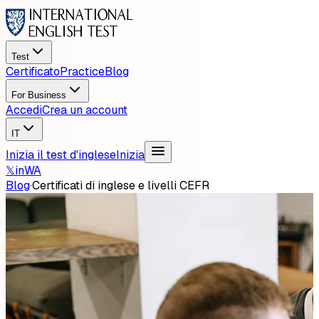
Test
Certificato
Practice
Blog
For Business
Accedi
Crea un account
IT
Inizia il test d'inglese
Inizia
𝕏
in
WA
Blog
·
Certificati di inglese e livelli CEFR