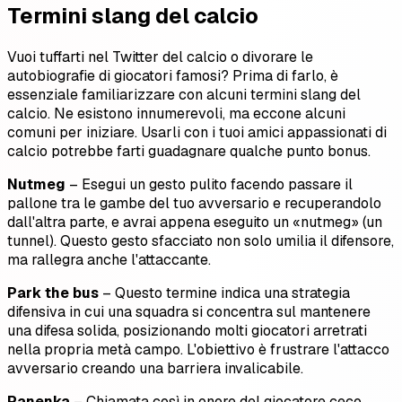
Termini slang del calcio
Vuoi tuffarti nel Twitter del calcio o divorare le
autobiografie di giocatori famosi? Prima di farlo, è
essenziale familiarizzare con alcuni termini slang del
calcio. Ne esistono innumerevoli, ma eccone alcuni
comuni per iniziare. Usarli con i tuoi amici appassionati di
calcio potrebbe farti guadagnare qualche punto bonus.
Nutmeg
– Esegui un gesto pulito facendo passare il
pallone tra le gambe del tuo avversario e recuperandolo
dall'altra parte, e avrai appena eseguito un «nutmeg» (un
tunnel). Questo gesto sfacciato non solo umilia il difensore,
ma rallegra anche l'attaccante.
Park the bus
– Questo termine indica una strategia
difensiva in cui una squadra si concentra sul mantenere
una difesa solida, posizionando molti giocatori arretrati
nella propria metà campo. L'obiettivo è frustrare l'attacco
avversario creando una barriera invalicabile.
Panenka
– Chiamata così in onore del giocatore ceco