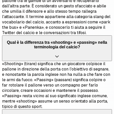
pallone tra le gambe di un avversario e recuperarlo
dall'altra parte. È considerato un gesto sfacciato e abile
che umilia il difensore e allo stesso tempo rallegra
l'attaccante. Il termine appartiene alla categoria slang del
vocabolario del calcio, accanto a espressioni come «park
the bus» e «Panenka», e conoscerlo ti aiuta a seguire il
Twitter del calcio e le conversazioni tra tifosi.
Qual è la differenza tra «shooting» e «passing» nella
terminologia del calcio?
«Shooting» (tirare) significa che un giocatore colpisce il
pallone in direzione della porta con l'obiettivo di segnare,
e nonostante la parola inglese non ha nulla a che fare con
le armi da fuoco. «Passing» (passare) significa colpire o
far rotolare il pallone verso un compagno per farlo
circolare, creare occasioni e mantenere il possesso.
«Passing» resta vicino al suo significato inglese comune,
mentre «shooting» assume un senso orientato alla porta,
tipico di questo sport.