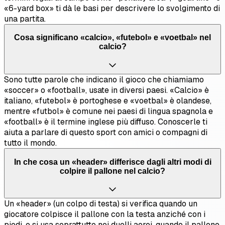
«6-yard box» ti dà le basi per descrivere lo svolgimento di
una partita.
Cosa significano «calcio», «futebol» e «voetbal» nel
calcio?
Sono tutte parole che indicano il gioco che chiamiamo
«soccer» o «football», usate in diversi paesi. «Calcio» è
italiano, «futebol» è portoghese e «voetbal» è olandese,
mentre «futbol» è comune nei paesi di lingua spagnola e
«football» è il termine inglese più diffuso. Conoscerle ti
aiuta a parlare di questo sport con amici o compagni di
tutto il mondo.
In che cosa un «header» differisce dagli altri modi di
colpire il pallone nel calcio?
Un «header» (un colpo di testa) si verifica quando un
giocatore colpisce il pallone con la testa anziché con i
piedi, e si usa soprattutto nei duelli aerei, quando il pallone