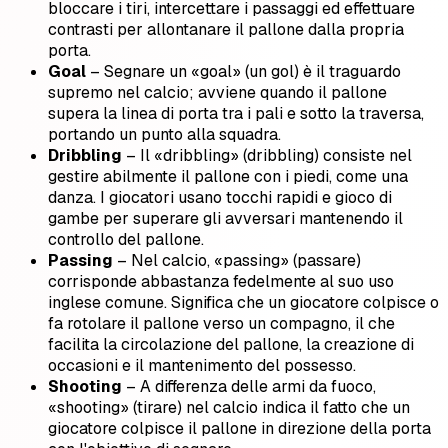
bloccare i tiri, intercettare i passaggi ed effettuare
contrasti per allontanare il pallone dalla propria
porta.
Goal
– Segnare un «goal» (un gol) è il traguardo
supremo nel calcio; avviene quando il pallone
supera la linea di porta tra i pali e sotto la traversa,
portando un punto alla squadra.
Dribbling
– Il «dribbling» (dribbling) consiste nel
gestire abilmente il pallone con i piedi, come una
danza. I giocatori usano tocchi rapidi e gioco di
gambe per superare gli avversari mantenendo il
controllo del pallone.
Passing
– Nel calcio, «passing» (passare)
corrisponde abbastanza fedelmente al suo uso
inglese comune. Significa che un giocatore colpisce o
fa rotolare il pallone verso un compagno, il che
facilita la circolazione del pallone, la creazione di
occasioni e il mantenimento del possesso.
Shooting
– A differenza delle armi da fuoco,
«shooting» (tirare) nel calcio indica il fatto che un
giocatore colpisce il pallone in direzione della porta