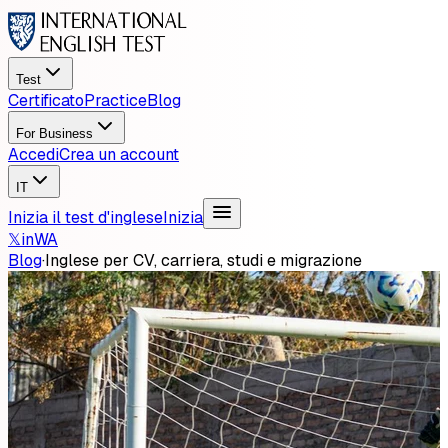
Test
Certificato
Practice
Blog
For Business
Accedi
Crea un account
IT
Inizia il test d'inglese
Inizia
𝕏
in
WA
Blog
·
Inglese per CV, carriera, studi e migrazione