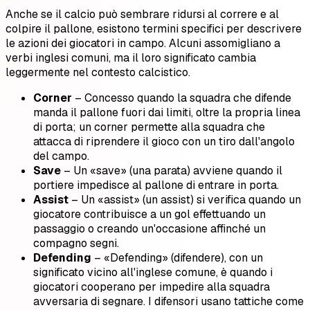
Anche se il calcio può sembrare ridursi al correre e al
colpire il pallone, esistono termini specifici per descrivere
le azioni dei giocatori in campo. Alcuni assomigliano a
verbi inglesi comuni, ma il loro significato cambia
leggermente nel contesto calcistico.
Corner
– Concesso quando la squadra che difende
manda il pallone fuori dai limiti, oltre la propria linea
di porta; un corner permette alla squadra che
attacca di riprendere il gioco con un tiro dall'angolo
del campo.
Save
– Un «save» (una parata) avviene quando il
portiere impedisce al pallone di entrare in porta.
Assist
– Un «assist» (un assist) si verifica quando un
giocatore contribuisce a un gol effettuando un
passaggio o creando un'occasione affinché un
compagno segni.
Defending
– «Defending» (difendere), con un
significato vicino all'inglese comune, è quando i
giocatori cooperano per impedire alla squadra
avversaria di segnare. I difensori usano tattiche come