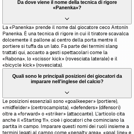
Da dove viene il nome della tecnica di rigore
«Panenka»?
La «Panenka» prende il nome dal giocatore ceco Antonín
Panenka. È una tecnica di rigore in cui il tiratore scavalca
dolcemente il pallone al centro della porta mentre il
portiere si tuffa da un lato. Fa parte dei termini slang
trattati qui, accanto a gesti spettacolari come la
«Rabona», lo «scissor kick» (rovesciata laterale) e il
«bicycle kick» (rovesciata).
Quali sono le principali posizioni dei giocatori da
imparare nell'inglese del calcio?
Le posizioni essenziali sono «goalkeeper» (portiere),
«midfielder» (centrocampista), «defenders» (difensori)
oltre a «forward» o «striker» (attaccante). L'articolo cita
anche il «Starting 11», cioè i giocatori che cominciano la
partita in campo. Imparare questi nomi dei ruoli insieme a
termini legati al campo come «penalty area», «goal line» e