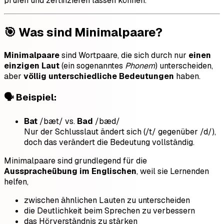
prüfen und zertifizieren lassen können.
🎯 Was sind Minimalpaare?
Minimalpaare
sind Wortpaare, die sich durch nur
einen
einzigen Laut
(ein sogenanntes
Phonem
) unterscheiden,
aber
völlig unterschiedliche Bedeutungen
haben.
🗣️ Beispiel:
Bat
/bæt/ vs.
Bad
/bæd/
Nur der Schlusslaut ändert sich (/t/ gegenüber /d/),
doch das verändert die Bedeutung vollständig.
Minimalpaare sind grundlegend für die
Ausspracheübung im Englischen
, weil sie Lernenden
helfen,
zwischen ähnlichen Lauten zu unterscheiden
die Deutlichkeit beim Sprechen zu verbessern
das Hörverständnis zu stärken