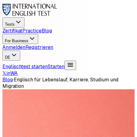
Tests
Zertifikat
Practice
Blog
For Business
Anmelden
Registrieren
DE
Englischtest starten
Starten
𝕏
in
WA
Blog
·
Englisch für Lebenslauf, Karriere, Studium und
Migration