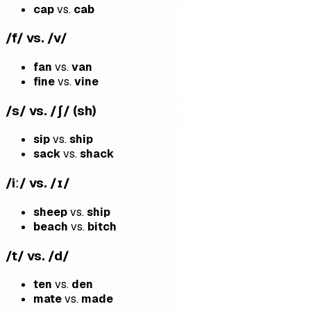
cap
vs.
cab
/f/ vs. /v/
fan
vs.
van
fine
vs.
vine
/s/ vs. /ʃ/ (sh)
sip
vs.
ship
sack
vs.
shack
/iː/ vs. /ɪ/
sheep
vs.
ship
beach
vs.
bitch
/t/ vs. /d/
ten
vs.
den
mate
vs.
made