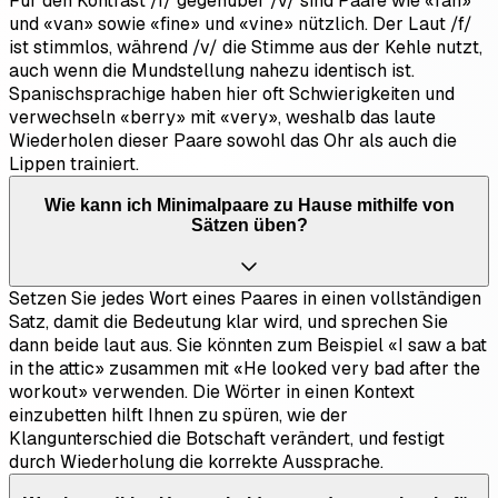
Für den Kontrast /f/ gegenüber /v/ sind Paare wie «fan»
und «van» sowie «fine» und «vine» nützlich. Der Laut /f/
ist stimmlos, während /v/ die Stimme aus der Kehle nutzt,
auch wenn die Mundstellung nahezu identisch ist.
Spanischsprachige haben hier oft Schwierigkeiten und
verwechseln «berry» mit «very», weshalb das laute
Wiederholen dieser Paare sowohl das Ohr als auch die
Lippen trainiert.
Wie kann ich Minimalpaare zu Hause mithilfe von
Sätzen üben?
Setzen Sie jedes Wort eines Paares in einen vollständigen
Satz, damit die Bedeutung klar wird, und sprechen Sie
dann beide laut aus. Sie könnten zum Beispiel «I saw a bat
in the attic» zusammen mit «He looked very bad after the
workout» verwenden. Die Wörter in einen Kontext
einzubetten hilft Ihnen zu spüren, wie der
Klangunterschied die Botschaft verändert, und festigt
durch Wiederholung die korrekte Aussprache.