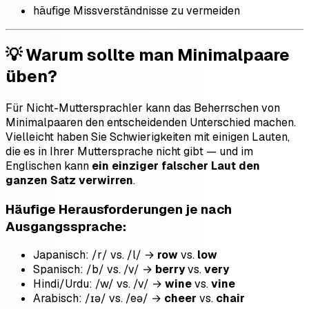
häufige Missverständnisse zu vermeiden
💡 Warum sollte man Minimalpaare
üben?
Für Nicht-Muttersprachler kann das Beherrschen von
Minimalpaaren den entscheidenden Unterschied machen.
Vielleicht haben Sie Schwierigkeiten mit einigen Lauten,
die es in Ihrer Muttersprache nicht gibt — und im
Englischen kann
ein einziger falscher Laut den
ganzen Satz verwirren
.
Häufige Herausforderungen je nach
Ausgangssprache:
Japanisch: /r/ vs. /l/ →
row
vs.
low
Spanisch: /b/ vs. /v/ →
berry
vs.
very
Hindi/Urdu: /w/ vs. /v/ →
wine
vs.
vine
Arabisch: /ɪə/ vs. /eə/ →
cheer
vs.
chair