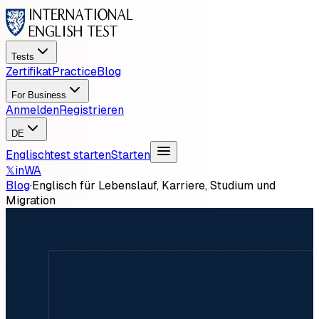
Tests
Zertifikat
Practice
Blog
For Business
Anmelden
Registrieren
DE
Englischtest starten
Starten
𝕏
in
WA
Blog
·
Englisch für Lebenslauf, Karriere, Studium und
Migration