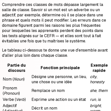
Comprendre ces classes de mots dépasse largement la
salle de classe. Savoir si un mot est un adverbe ou un
adjectif, par exemple, détermine où il se place dans une
phrase et quels mots il peut modifier. Les erreurs dans ce
domaine figurent parmi les raisons les plus fréquentes
pour lesquelles les apprenants perdent des points dans
les tests alignés sur le CEFR — et elles sont tout à fait
évitables une fois que tu maîtrises le système.
Le tableau ci-dessous te donne une vue d'ensemble avant
d'aller plus loin dans chaque classe.
Partie du
Exemple
Fonction principale
discours
rapide
Désigne une personne, un lieu,
city
,
Nom (
Noun
)
une chose ou une idée
honesty
Pronom
Remplace un nom
she
,
them
(
Pronoun
)
Verbe (
Verb
)
Exprime une action ou un état
run
,
is
Adjectif
bright
,
Décrit un nom
(
Adjective
)
warm