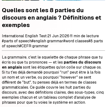
Quelles sont les 8 parties du
discours en anglais ? Définitions et
exemples
International English Test
·
21 Jun 2026
·
11 min de lecture
#
parts of speech
#
english grammar
#
word classes
#
8 parts
of speech
#
CEFR grammar
La grammaire, c'est le squelette de chaque phrase que tu
écris ou que tu prononces — et les
parties du discours
en anglais
sont les étiquettes qu'on colle sur chaque os.
Si tu t'es déjà demandé pourquoi "run" peut être à la fois
un nom et un verbe, ou pourquoi "however" se sent
différent de "but", tu penses déjà en termes de classes
grammaticales. Ce guide couvre les huit parties du
discours, avec des définitions claires, des sous-types, cinq
exemples chacun et un tableau complet d'analyse de
phrases pour que tu voies le système en action.