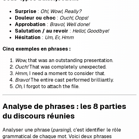
Surprise
:
Oh!, Wow!, Really?
Douleur ou choc
:
Ouch!, Oops!
Approbation
:
Bravo!, Well done!
Salutation / au revoir
:
Hello!, Goodbye!
Hésitation
:
Um, Er, Hmm
Cinq exemples en phrases :
Wow,
that was an outstanding presentation.
Ouch!
That was completely unexpected.
Hmm,
I need a moment to consider that.
Bravo!
The entire cast performed brilliantly.
Oh,
I forgot to attach the file.
Analyse de phrases : les 8 parties
du discours réunies
Analyser une phrase (
parsing
), c'est identifier le rôle
grammatical de chaque mot. Voici deux phrases