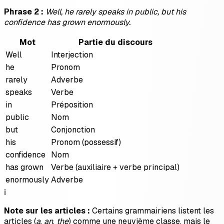
Phrase 2 :
Well, he rarely speaks in public, but his
confidence has grown enormously.
Mot
Partie du discours
Well
Interjection
he
Pronom
rarely
Adverbe
speaks
Verbe
in
Préposition
public
Nom
but
Conjonction
his
Pronom (possessif)
confidence
Nom
has grown
Verbe (auxiliaire + verbe principal)
enormously
Adverbe
ℹ️
Note sur les articles :
Certains grammairiens listent les
articles (
a
,
an
,
the
) comme une neuvième classe, mais le