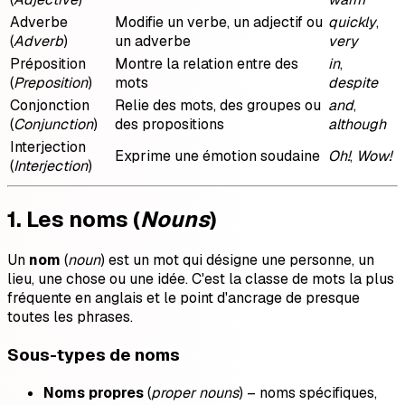
Adverbe
Modifie un verbe, un adjectif ou
quickly
,
(
Adverb
)
un adverbe
very
Préposition
Montre la relation entre des
in
,
(
Preposition
)
mots
despite
Conjonction
Relie des mots, des groupes ou
and
,
(
Conjunction
)
des propositions
although
Interjection
Exprime une émotion soudaine
Oh!
,
Wow!
(
Interjection
)
1. Les noms (
Nouns
)
Un
nom
(
noun
) est un mot qui désigne une personne, un
lieu, une chose ou une idée. C'est la classe de mots la plus
fréquente en anglais et le point d'ancrage de presque
toutes les phrases.
Sous-types de noms
Noms propres
(
proper nouns
) – noms spécifiques,