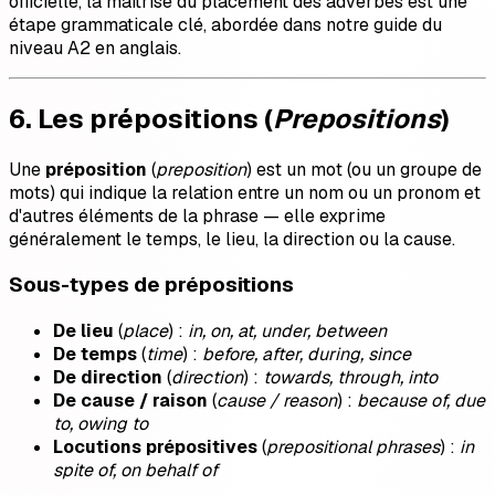
officielle, la maîtrise du placement des adverbes est une
étape grammaticale clé, abordée dans notre guide du
niveau A2 en anglais.
6. Les prépositions (
Prepositions
)
Une
préposition
(
preposition
) est un mot (ou un groupe de
mots) qui indique la relation entre un nom ou un pronom et
d'autres éléments de la phrase — elle exprime
généralement le temps, le lieu, la direction ou la cause.
Sous-types de prépositions
De lieu
(
place
) :
in, on, at, under, between
De temps
(
time
) :
before, after, during, since
De direction
(
direction
) :
towards, through, into
De cause / raison
(
cause / reason
) :
because of, due
to, owing to
Locutions prépositives
(
prepositional phrases
) :
in
spite of, on behalf of