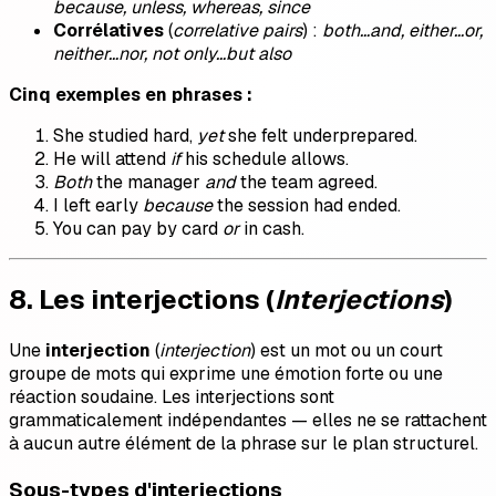
because, unless, whereas, since
Corrélatives
(
correlative pairs
) :
both…and, either…or,
neither…nor, not only…but also
Cinq exemples en phrases :
She studied hard,
yet
she felt underprepared.
He will attend
if
his schedule allows.
Both
the manager
and
the team agreed.
I left early
because
the session had ended.
You can pay by card
or
in cash.
8. Les interjections (
Interjections
)
Une
interjection
(
interjection
) est un mot ou un court
groupe de mots qui exprime une émotion forte ou une
réaction soudaine. Les interjections sont
grammaticalement indépendantes — elles ne se rattachent
à aucun autre élément de la phrase sur le plan structurel.
Sous-types d'interjections