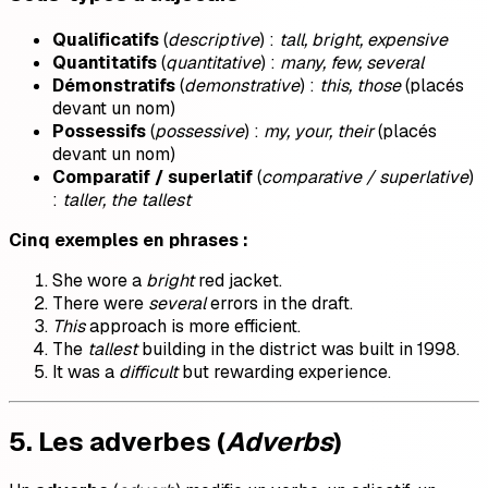
Qualificatifs
(
descriptive
) :
tall, bright, expensive
Quantitatifs
(
quantitative
) :
many, few, several
Démonstratifs
(
demonstrative
) :
this, those
(placés
devant un nom)
Possessifs
(
possessive
) :
my, your, their
(placés
devant un nom)
Comparatif / superlatif
(
comparative / superlative
)
:
taller, the tallest
Cinq exemples en phrases :
She wore a
bright
red jacket.
There were
several
errors in the draft.
This
approach is more efficient.
The
tallest
building in the district was built in 1998.
It was a
difficult
but rewarding experience.
5. Les adverbes (
Adverbs
)