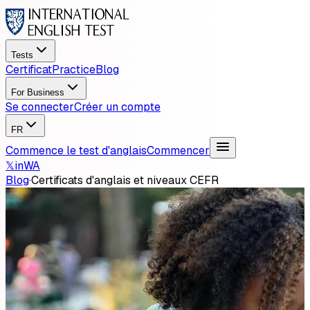
Tests
Certificat
Practice
Blog
For Business
Se connecter
Créer un compte
FR
Commence le test d'anglais
Commencer
𝕏
in
WA
Blog
·
Certificats d'anglais et niveaux CEFR