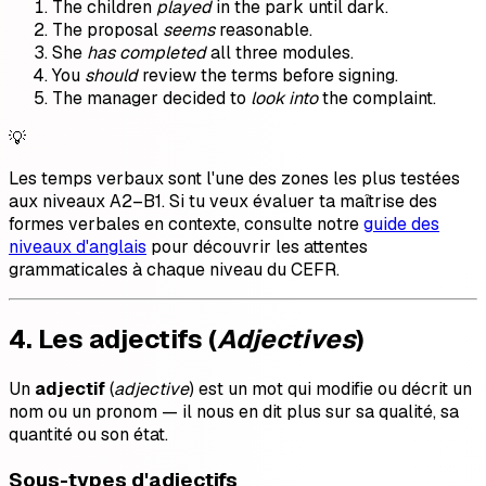
The children
played
in the park until dark.
The proposal
seems
reasonable.
She
has completed
all three modules.
You
should
review the terms before signing.
The manager decided to
look into
the complaint.
💡
Les temps verbaux sont l'une des zones les plus testées
aux niveaux A2–B1. Si tu veux évaluer ta maîtrise des
formes verbales en contexte, consulte notre
guide des
niveaux d'anglais
pour découvrir les attentes
grammaticales à chaque niveau du CEFR.
4. Les adjectifs (
Adjectives
)
Un
adjectif
(
adjective
) est un mot qui modifie ou décrit un
nom ou un pronom — il nous en dit plus sur sa qualité, sa
quantité ou son état.
Sous-types d'adjectifs