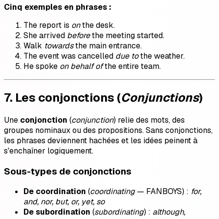
Cinq exemples en phrases :
The report is
on
the desk.
She arrived
before
the meeting started.
Walk
towards
the main entrance.
The event was cancelled
due to
the weather.
He spoke
on behalf of
the entire team.
7. Les conjonctions (
Conjunctions
)
Une
conjonction
(
conjunction
) relie des mots, des
groupes nominaux ou des propositions. Sans conjonctions,
les phrases deviennent hachées et les idées peinent à
s'enchaîner logiquement.
Sous-types de conjonctions
De coordination
(
coordinating
— FANBOYS) :
for,
and, nor, but, or, yet, so
De subordination
(
subordinating
) :
although,