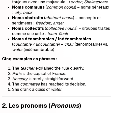
toujours avec une majuscule :
London
,
Shakespeare
Noms communs
(
common nouns
) – noms généraux
:
city
,
book
Noms abstraits
(
abstract nouns
) – concepts et
sentiments :
freedom
,
anger
Noms collectifs
(
collective nouns
) – groupes traités
comme une unité :
team
,
flock
Noms dénombrables / indénombrables
(
countable / uncountable
) –
chair
(dénombrable) vs.
water
(indénombrable)
Cinq exemples en phrases :
The
teacher
explained the rule clearly.
Paris
is the capital of France.
Honesty
is rarely straightforward.
The
committee
has reached its decision.
She drank a glass of
water
.
2. Les pronoms (
Pronouns
)