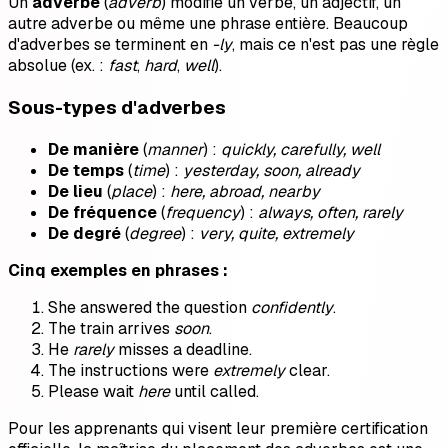
Un
adverbe
(
adverb
) modifie un verbe, un adjectif, un
autre adverbe ou même une phrase entière. Beaucoup
d'adverbes se terminent en
-ly
, mais ce n'est pas une règle
absolue (ex. :
fast
,
hard
,
well
).
Sous-types d'adverbes
De manière
(
manner
) :
quickly, carefully, well
De temps
(
time
) :
yesterday, soon, already
De lieu
(
place
) :
here, abroad, nearby
De fréquence
(
frequency
) :
always, often, rarely
De degré
(
degree
) :
very, quite, extremely
Cinq exemples en phrases :
She answered the question
confidently
.
The train arrives
soon
.
He
rarely
misses a deadline.
The instructions were
extremely
clear.
Please wait
here
until called.
Pour les apprenants qui visent leur première certification