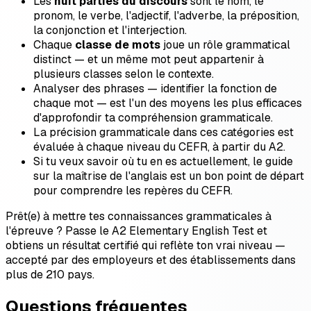
Les
huit parties du discours
sont le nom, le
pronom, le verbe, l'adjectif, l'adverbe, la préposition,
la conjonction et l'interjection.
Chaque
classe de mots
joue un rôle grammatical
distinct — et un même mot peut appartenir à
plusieurs classes selon le contexte.
Analyser des phrases — identifier la fonction de
chaque mot — est l'un des moyens les plus efficaces
d'approfondir ta compréhension grammaticale.
La précision grammaticale dans ces catégories est
évaluée à chaque niveau du CEFR, à partir du A2.
Si tu veux savoir où tu en es actuellement, le guide
sur la maîtrise de l'anglais est un bon point de départ
pour comprendre les repères du CEFR.
Prêt(e) à mettre tes connaissances grammaticales à
l'épreuve ? Passe le A2 Elementary English Test et
obtiens un résultat certifié qui reflète ton vrai niveau —
accepté par des employeurs et des établissements dans
plus de 210 pays.
Questions fréquentes