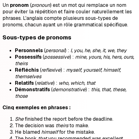
Un
pronom
(
pronoun
) est un mot qui remplace un nom
pour éviter la répétition et faire couler naturellement les
phrases. L'anglais compte plusieurs sous-types de
pronoms, chacun ayant un rôle grammatical spécifique.
Sous-types de pronoms
Personnels
(
personal
) :
I, you, he, she, it, we, they
Possessifs
(
possessive
) :
mine, yours, his, hers, ours,
theirs
Réfléchis
(
reflexive
) :
myself, yourself, himself,
themselves
Relatifs
(
relative
) :
who, which, that
Démonstratifs
(
demonstrative
) :
this, that, these,
those
Cinq exemples en phrases :
She
finished the report before the deadline.
The decision was
theirs
to make.
He blamed
himself
for the mistake.
The book
that
you recommended was excellent.