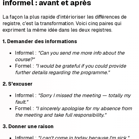
informel : avant et après
La façon la plus rapide d'intérioriser les différences de
registre, c'est la transformation. Voici cinq paires qui
expriment la même idée dans les deux registres.
1. Demander des informations
Informel :
"Can you send me more info about the
course?"
Formel :
"I would be grateful if you could provide
further details regarding the programme."
2. S'excuser
Informel :
"Sorry I missed the meeting — totally my
fault."
Formel :
"I sincerely apologise for my absence from
the meeting and take full responsibility."
3. Donner une raison
Informel :
"I can't come in today because I'm sick."