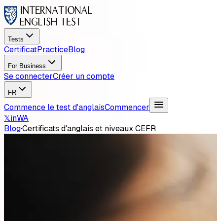
Tests
Certificat
Practice
Blog
For Business
Se connecter
Créer un compte
FR
Commence le test d'anglais
Commencer
𝕏
in
WA
Blog
·
Certificats d'anglais et niveaux CEFR