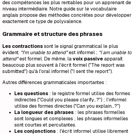
des compétences les plus rentables pour un apprenant de
niveau intermédiaire. Notre guide sur le vocabulaire
anglais propose des méthodes concrètes pour développer
exactement ce type de polyvalence.
Grammaire et structure des phrases
Les contractions
sont le signal grammatical le plus
évident.
"I'm unable to attend"
est informel ;
"I am unable to
attend"
est formel. De même, la
voix passive
apparaît
beaucoup plus souvent à l'écrit formel ("The report was
submitted") qu'à l'oral informel ("I sent the report").
Autres différences grammaticales importantes :
Les questions
: le registre formel utilise des formes
indirectes ("Could you please clarify…?") ; l'informel
utilise des formes directes ("Can you explain…?")
La longueur des phrases
: les phrases formelles
sont longues et complexes ; les phrases informelles
sont courtes et percutantes.
Les conjonctions
: l'écrit informel utilise librement