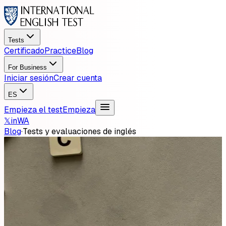
Tests
Certificado
Practice
Blog
For Business
Iniciar sesión
Crear cuenta
ES
Empieza el test
Empieza
𝕏
in
WA
Blog
·
Tests y evaluaciones de inglés