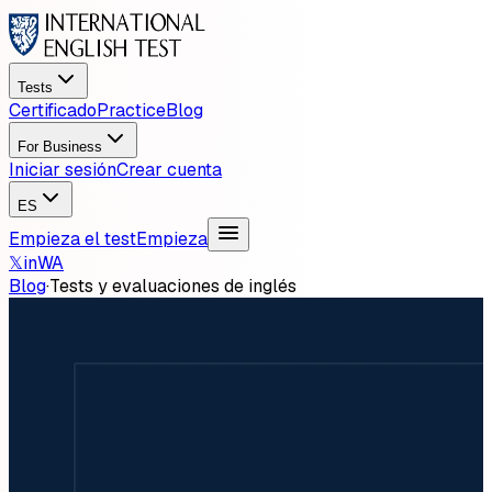
Tests
Certificado
Practice
Blog
For Business
Iniciar sesión
Crear cuenta
ES
Empieza el test
Empieza
𝕏
in
WA
Blog
·
Tests y evaluaciones de inglés