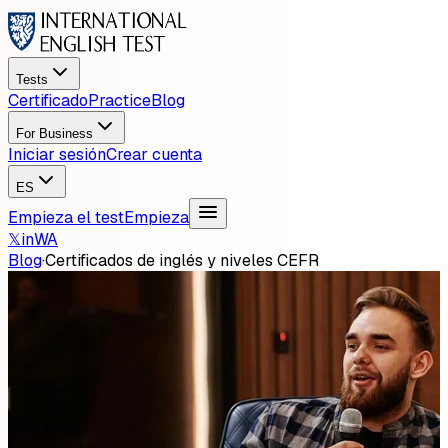
Tests
Certificado
Practice
Blog
For Business
Iniciar sesión
Crear cuenta
ES
Empieza el test
Empieza
𝕏
in
WA
Blog
·
Certificados de inglés y niveles CEFR