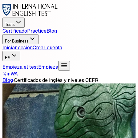
Tests
Certificado
Practice
Blog
For Business
Iniciar sesión
Crear cuenta
ES
Empieza el test
Empieza
𝕏
in
WA
Blog
·
Certificados de inglés y niveles CEFR