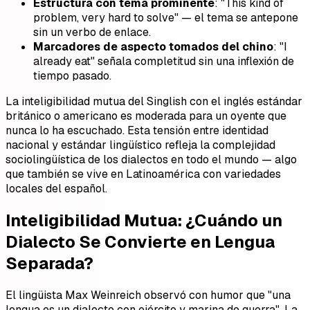
Estructura con tema prominente
: "This kind of
problem, very hard to solve" — el tema se antepone
sin un verbo de enlace.
Marcadores de aspecto tomados del chino
: "I
already eat" señala completitud sin una inflexión de
tiempo pasado.
La inteligibilidad mutua del Singlish con el inglés estándar
británico o americano es moderada para un oyente que
nunca lo ha escuchado. Esta tensión entre identidad
nacional y estándar lingüístico refleja la complejidad
sociolingüística de los dialectos en todo el mundo — algo
que también se vive en Latinoamérica con variedades
locales del español.
Inteligibilidad Mutua: ¿Cuándo un
Dialecto Se Convierte en Lengua
Separada?
El lingüista Max Weinreich observó con humor que "una
lengua es un dialecto con ejército y marina de guerra". La