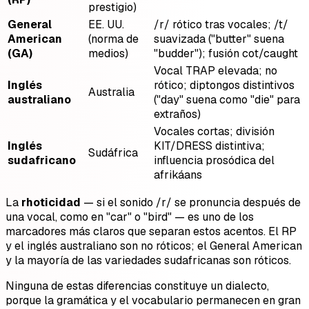
prestigio)
General
EE. UU.
/r/ rótico tras vocales; /t/
American
(norma de
suavizada ("butter" suena
(GA)
medios)
"budder"); fusión cot/caught
Vocal TRAP elevada; no
Inglés
rótico; diptongos distintivos
Australia
australiano
("day" suena como "die" para
extraños)
Vocales cortas; división
Inglés
KIT/DRESS distintiva;
Sudáfrica
sudafricano
influencia prosódica del
afrikáans
La
rhoticidad
— si el sonido /r/ se pronuncia después de
una vocal, como en "car" o "bird" — es uno de los
marcadores más claros que separan estos acentos. El RP
y el inglés australiano son no róticos; el General American
y la mayoría de las variedades sudafricanas son róticos.
Ninguna de estas diferencias constituye un dialecto,
porque la gramática y el vocabulario permanecen en gran