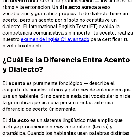
Un
acento
abarca solo la pronunciación — los sonidos, el
ritmo y la entonación. Un
dialecto
agrega a eso
vocabulario y gramática propios. Todo dialecto tiene un
acento, pero un acento por sí solo no constituye un
dialecto. El International English Test (IET) evalúa la
competencia comunicativa sin importar tu acento; realiza
nuestro
examen de inglés C1 avanzado
para certificar tu
nivel oficialmente.
¿Cuál Es la Diferencia Entre Acento
y Dialecto?
El
acento
es puramente fonológico — describe el
conjunto de sonidos, ritmos y patrones de entonación que
usa un hablante. Si no cambia nada del vocabulario ni de
la gramática que usa una persona, estás ante una
diferencia de acento únicamente.
El
dialecto
es un sistema lingüístico más amplio que
incluye pronunciación
más
vocabulario (léxico) y
gramática. Cuando los hablantes usan palabras distintas