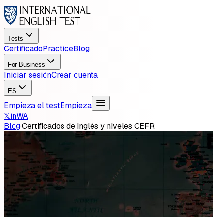
Tests
Certificado
Practice
Blog
For Business
Iniciar sesión
Crear cuenta
ES
Empieza el test
Empieza
𝕏
in
WA
Blog
·
Certificados de inglés y niveles CEFR