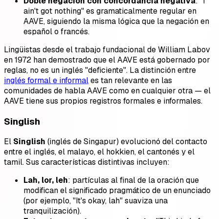
Doble negación con concordancia negativa
: "I
ain't got nothing" es gramaticalmente regular en
AAVE, siguiendo la misma lógica que la negación en
español o francés.
Lingüistas desde el trabajo fundacional de William Labov
en 1972 han demostrado que el AAVE está gobernado por
reglas, no es un inglés "deficiente". La distinción entre
inglés formal e informal
es tan relevante en las
comunidades de habla AAVE como en cualquier otra — el
AAVE tiene sus propios registros formales e informales.
Singlish
El
Singlish
(inglés de Singapur) evolucionó del contacto
entre el inglés, el malayo, el hokkien, el cantonés y el
tamil. Sus características distintivas incluyen:
Lah, lor, leh
: partículas al final de la oración que
modifican el significado pragmático de un enunciado
(por ejemplo, "It's okay, lah" suaviza una
tranquilización).