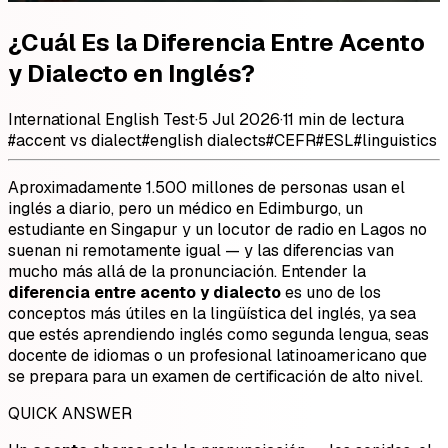
¿Cuál Es la Diferencia Entre Acento
y Dialecto en Inglés?
International English Test
·
5 Jul 2026
·
11 min de lectura
#
accent vs dialect
#
english dialects
#
CEFR
#
ESL
#
linguistics
Aproximadamente 1.500 millones de personas usan el
inglés a diario, pero un médico en Edimburgo, un
estudiante en Singapur y un locutor de radio en Lagos no
suenan ni remotamente igual — y las diferencias van
mucho más allá de la pronunciación. Entender la
diferencia entre acento y dialecto
es uno de los
conceptos más útiles en la lingüística del inglés, ya sea
que estés aprendiendo inglés como segunda lengua, seas
docente de idiomas o un profesional latinoamericano que
se prepara para un examen de certificación de alto nivel.
QUICK ANSWER