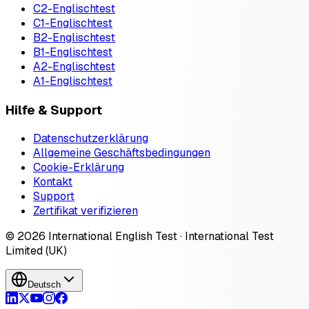
C2-Englischtest
C1-Englischtest
B2-Englischtest
B1-Englischtest
A2-Englischtest
A1-Englischtest
Hilfe & Support
Datenschutzerklärung
Allgemeine Geschäftsbedingungen
Cookie-Erklärung
Kontakt
Support
Zertifikat verifizieren
© 2026 International English Test · International Test
Limited (UK)
Deutsch